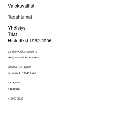
Valokuvaillat
Tapahtumat
Yhdistys
Tilat
Historiikki 1982-2006
Lahden valokuvataide ry
Galleria Uusi Kipinä
Kymintie 1, 15140 Lahti
Instagram
Facebook
© 2007-2026