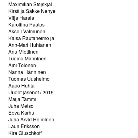
Maximilian Stejskjal
Kirsti ja Sakke Nenye
Vilja Harala
Karoliina Paatos
Akseli Valmunen
Kaisa Rautaheimo ja
Ann-Mari Huhtanen
Anu Miettinen
Tuomo Manninen
Aini Tolonen
Nanna Hänninen
Tuomas Uusheimo
Aapo Huhta
Uudet jäsenet / 2015
Maija Tammi
Juha Metso
Eeva Karhu
Juha Arvid Helminen
Lauri Eriksson
Kira Gluschkoff