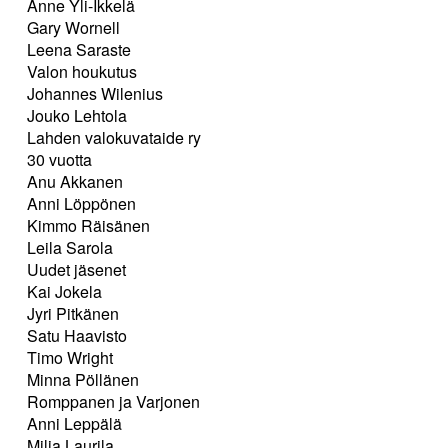
Anne Yli-Ikkelä
Gary Wornell
Leena Saraste
Valon houkutus
Johannes Wilenius
Jouko Lehtola
Lahden valokuvataide ry
30 vuotta
Anu Akkanen
Anni Löppönen
Kimmo Räisänen
Leila Sarola
Uudet jäsenet
Kai Jokela
Jyri Pitkänen
Satu Haavisto
Timo Wright
Minna Pöllänen
Romppanen ja Varjonen
Anni Leppälä
Milja Laurila