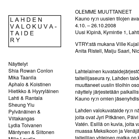
OLEMME MUUTTANEET
Kauno ry:n uusien tilojen av
4.10. – 26.10.2008
Uusi Kipinä, Kymintie 1, Laht
VTRY:stä mukana Ville Kujala
Anita Ristell, Maiju Saari, N
Näyttelyt
Shia Rowan Conlon
Lahtelainen kuvataidejärjest
Mika Taanila
taiteilijaseura ry, Lahden tai
Aphalo & Koistinen
muuttaneet uusiin tiloihin o
Hietikko & Hyyryläinen
näyttely järjestetään paikall
Lahti & Rantala
Kauno ry:n omien jäsenyhdistys
Sheung Yiu
Lahden valokuvataide ry:n nä
Pylvänäinen &
joita ovat Jyri Pitkänen, Päi
Viitakangas
Vatén. Esillä on kuvia, joita
Lydia Toivanen
muassa Meksikoon ja Venäjän
Mäntynen & Siitonen
taiteilijan yhteinen matka on
Milja Laurila