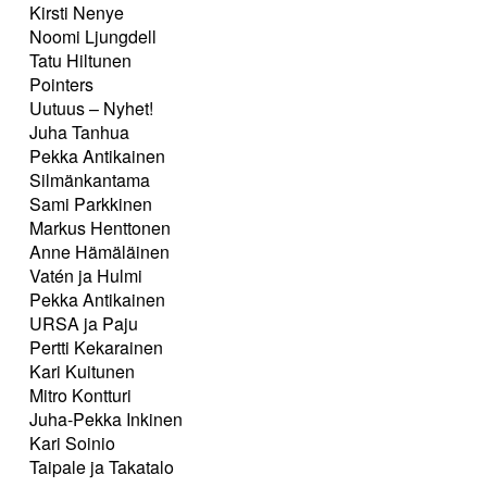
Kirsti Nenye
Noomi Ljungdell
Tatu Hiltunen
Pointers
Uutuus – Nyhet!
Juha Tanhua
Pekka Antikainen
Silmänkantama
Sami Parkkinen
Markus Henttonen
Anne Hämäläinen
Vatén ja Hulmi
Pekka Antikainen
URSA ja Paju
Pertti Kekarainen
Kari Kuitunen
Mitro Kontturi
Juha-Pekka Inkinen
Kari Soinio
Taipale ja Takatalo