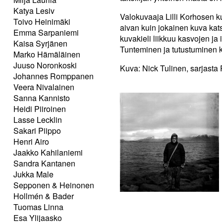
Katya Lesiv
Valokuvaaja Lilli Korhosen k
Toivo Heinimäki
aivan kuin jokainen kuva kat
Emma Sarpaniemi
kuvakieli liikkuu kasvojen j
Kaisa Syrjänen
Tunteminen ja tutustuminen k
Marko Hämäläinen
Juuso Noronkoski
Kuva: Nick Tulinen, sarjasta
Johannes Romppanen
Veera Nivalainen
Sanna Kannisto
Heidi Piiroinen
Lasse Lecklin
Sakari Piippo
Henri Airo
Jaakko Kahilaniemi
Sandra Kantanen
Jukka Male
Sepponen & Heinonen
Hollmén & Bader
Tuomas Linna
Esa Ylijaasko