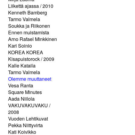
Liikettä ajassa / 2010
Kenneth Bamberg
Tarmo Valmela
Soukka ja Riikonen
Ennen muistamista
Arno Rafael Minkkinen
Kari Soinio
KOREA KOREA
Kisapuistorock / 2009
Kalle Kataila
Tarmo Valmela
Olemme muuttaneet
Vesa Ranta
Square Minutes
Aada Niilola
VAKUVAKUVAKU /
2008
Vuoden Lehtikuvat
Pekka Niittyvirta
Kati Koivikko