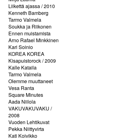
Liikettä ajassa / 2010
Kenneth Bamberg
Tarmo Valmela
Soukka ja Riikonen
Ennen muistamista
Arno Rafael Minkkinen
Kari Soinio
KOREA KOREA
Kisapuistorock / 2009
Kalle Kataila
Tarmo Valmela
Olemme muuttaneet
Vesa Ranta
Square Minutes
Aada Niilola
VAKUVAKUVAKU /
2008
Vuoden Lehtikuvat
Pekka Niittyvirta
Kati Koivikko