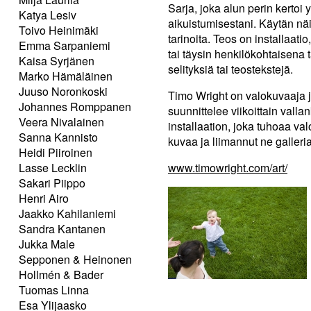
Sarja, joka alun perin kertoi
Katya Lesiv
aikuistumisestani. Käytän näit
Toivo Heinimäki
tarinoita. Teos on installaa
Emma Sarpaniemi
tai täysin henkilökohtaisena ta
Kaisa Syrjänen
selityksiä tai teostekstejä.
Marko Hämäläinen
Juuso Noronkoski
Timo Wright on valokuvaaja 
Johannes Romppanen
suunnittelee viikoittain vall
Veera Nivalainen
installaation, joka tuhoaa v
Sanna Kannisto
kuvaa ja liimannut ne galleria
Heidi Piiroinen
Lasse Lecklin
www.timowright.com/art/
Sakari Piippo
Henri Airo
Jaakko Kahilaniemi
Sandra Kantanen
Jukka Male
Sepponen & Heinonen
Hollmén & Bader
Tuomas Linna
Esa Ylijaasko