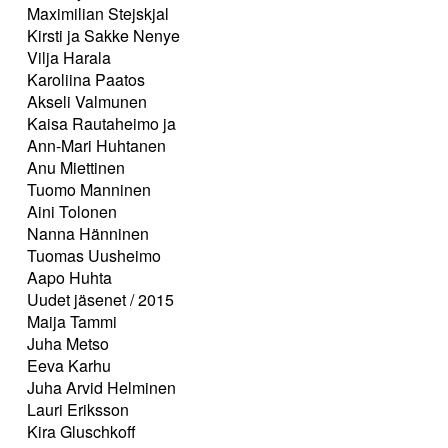
Maximilian Stejskjal
Kirsti ja Sakke Nenye
Vilja Harala
Karoliina Paatos
Akseli Valmunen
Kaisa Rautaheimo ja
Ann-Mari Huhtanen
Anu Miettinen
Tuomo Manninen
Aini Tolonen
Nanna Hänninen
Tuomas Uusheimo
Aapo Huhta
Uudet jäsenet / 2015
Maija Tammi
Juha Metso
Eeva Karhu
Juha Arvid Helminen
Lauri Eriksson
Kira Gluschkoff