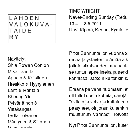
TIMO WRIGHT
Never-Ending Sunday (Redu
13.4. – 8.5.2011
Uusi Kipinä, Kenno, Kymintie
Pitkä Sunnuntai on vuonna 20
Näyttelyt
omaa ja ystävieni elämää aik
Shia Rowan Conlon
jolloin aikuisuuden maanantai
Mika Taanila
se tuntui lapselliselta ja tren
Aphalo & Koistinen
kännissä. Jatkoin kuitenkin sa
Hietikko & Hyyryläinen
Eräänä päivänä huomasin, että
Lahti & Rantala
oli tullut uusia kulmia, särö
Sheung Yiu
"rivitalo ja volvo ja kultaine
Pylvänäinen &
päätyneet, oli jotain kuitenki
Viitakangas
muuttunut? Varmasti! Toivotta
Lydia Toivanen
Mäntynen & Siitonen
Nyt Pitkä Sunnuntai on, kute
Milja Laurila