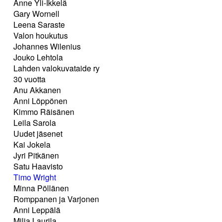
Anne Yli-Ikkelä
Gary Wornell
Leena Saraste
Valon houkutus
Johannes Wilenius
Jouko Lehtola
Lahden valokuvataide ry
30 vuotta
Anu Akkanen
Anni Löppönen
Kimmo Räisänen
Leila Sarola
Uudet jäsenet
Kai Jokela
Jyri Pitkänen
Satu Haavisto
Timo Wright
Minna Pöllänen
Romppanen ja Varjonen
Anni Leppälä
Milja Laurila