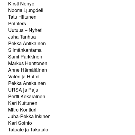
Kirsti Nenye
Noomi Ljungdell
Tatu Hiltunen
Pointers
Uutuus – Nyhet!
Juha Tanhua
Pekka Antikainen
Silmänkantama
Sami Parkkinen
Markus Henttonen
Anne Hämäläinen
Vatén ja Hulmi
Pekka Antikainen
URSA ja Paju
Pertti Kekarainen
Kari Kuitunen
Mitro Kontturi
Juha-Pekka Inkinen
Kari Soinio
Taipale ja Takatalo