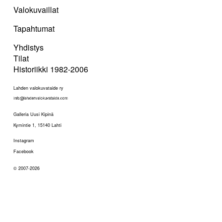
Valokuvaillat
Tapahtumat
Yhdistys
Tilat
Historiikki 1982-2006
Lahden valokuvataide ry
Galleria Uusi Kipinä
Kymintie 1, 15140 Lahti
Instagram
Facebook
© 2007-2026