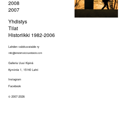
2008
2007
Yhdistys
Tilat
Historiikki 1982-2006
Lahden valokuvataide ry
Galleria Uusi Kipinä
Kymintie 1, 15140 Lahti
Instagram
Facebook
© 2007-2026