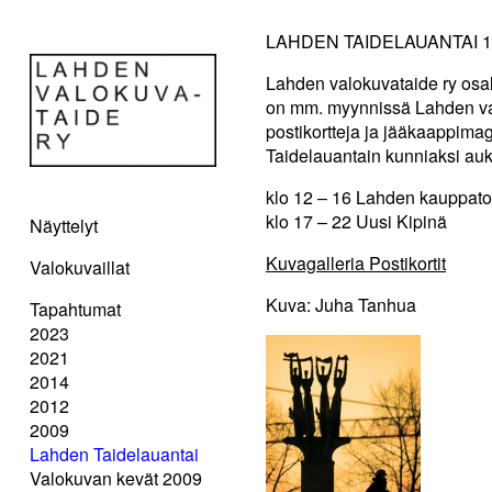
LAHDEN TAIDELAUANTAI 12
Lahden valokuvataide ry osal
on mm. myynnissä Lahden val
postikortteja ja jääkaappimag
Taidelauantain kunniaksi auki
klo 12 – 16 Lahden kauppato
klo 17 – 22 Uusi Kipinä
Näyttelyt
Kuvagalleria Postikortit
Valokuvaillat
Kuva: Juha Tanhua
Tapahtumat
2023
2021
2014
2012
2009
Lahden Taidelauantai
Valokuvan kevät 2009