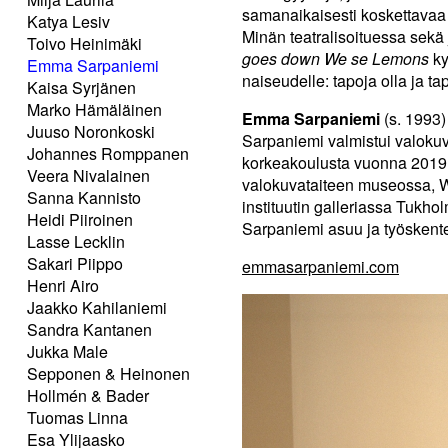
samanaikaisesti koskettavaa
Katya Lesiv
Minän teatralisoituessa sek
Toivo Heinimäki
goes down We se Lemons
ky
Emma Sarpaniemi
naiseudelle: tapoja olla ja ta
Kaisa Syrjänen
Marko Hämäläinen
Emma Sarpaniemi
(s. 1993)
Juuso Noronkoski
Sarpaniemi valmistui valoku
Johannes Romppanen
korkeakoulusta vuonna 2019.
Veera Nivalainen
valokuvataiteen museossa,
Sanna Kannisto
instituutin galleriassa Tukh
Heidi Piiroinen
Sarpaniemi asuu ja työskent
Lasse Lecklin
Sakari Piippo
emmasarpaniemi.com
Henri Airo
Jaakko Kahilaniemi
Sandra Kantanen
Jukka Male
Sepponen & Heinonen
Hollmén & Bader
Tuomas Linna
Esa Ylijaasko