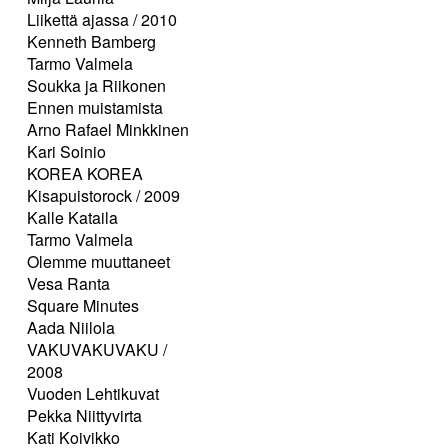
Liikettä ajassa / 2010
Kenneth Bamberg
Tarmo Valmela
Soukka ja Riikonen
Ennen muistamista
Arno Rafael Minkkinen
Kari Soinio
KOREA KOREA
Kisapuistorock / 2009
Kalle Kataila
Tarmo Valmela
Olemme muuttaneet
Vesa Ranta
Square Minutes
Aada Niilola
VAKUVAKUVAKU /
2008
Vuoden Lehtikuvat
Pekka Niittyvirta
Kati Koivikko