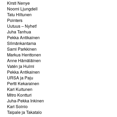
Kirsti Nenye
Noomi Ljungdell
Tatu Hiltunen
Pointers
Uutuus – Nyhet!
Juha Tanhua
Pekka Antikainen
Silmänkantama
Sami Parkkinen
Markus Henttonen
Anne Hämäläinen
Vatén ja Hulmi
Pekka Antikainen
URSA ja Paju
Pertti Kekarainen
Kari Kuitunen
Mitro Kontturi
Juha-Pekka Inkinen
Kari Soinio
Taipale ja Takatalo