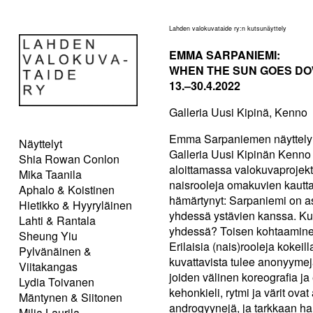
Lahden valokuvataide ry:n kutsunäyttely
EMMA SARPANIEMI:
WHEN THE SUN GOES D
13.–30.4.2022
Galleria Uusi Kipinä, Kenno
Emma Sarpaniemen näyttel
Näyttelyt
Galleria Uusi Kipinän Kenno 
Shia Rowan Conlon
aloittamassa valokuvaprojekti
Mika Taanila
naisrooleja omakuvien kautta
Aphalo & Koistinen
hämärtynyt: Sarpaniemi on as
Hietikko & Hyyryläinen
yhdessä ystävien kanssa. Kuin
Lahti & Rantala
yhdessä? Toisen kohtaaminen
Sheung Yiu
Erilaisia (nais)rooleja kokei
Pylvänäinen &
kuvattavista tulee anonyymejä
Viitakangas
joiden välinen koreografia ja 
Lydia Toivanen
kehonkieli, rytmi ja värit ovat
Mäntynen & Siitonen
androgyynejä, ja tarkkaan har
Milja Laurila