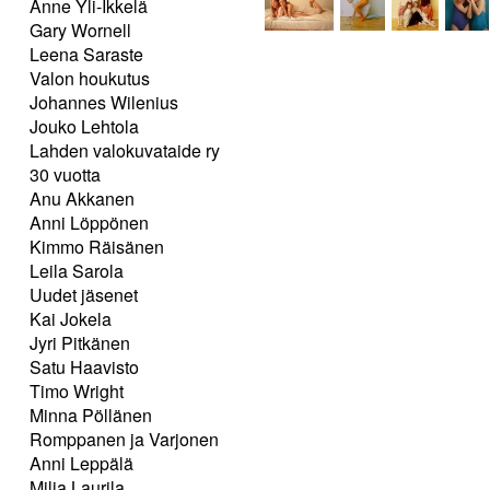
Anne Yli-Ikkelä
Gary Wornell
Leena Saraste
Valon houkutus
Johannes Wilenius
Jouko Lehtola
Lahden valokuvataide ry
30 vuotta
Anu Akkanen
Anni Löppönen
Kimmo Räisänen
Leila Sarola
Uudet jäsenet
Kai Jokela
Jyri Pitkänen
Satu Haavisto
Timo Wright
Minna Pöllänen
Romppanen ja Varjonen
Anni Leppälä
Milja Laurila