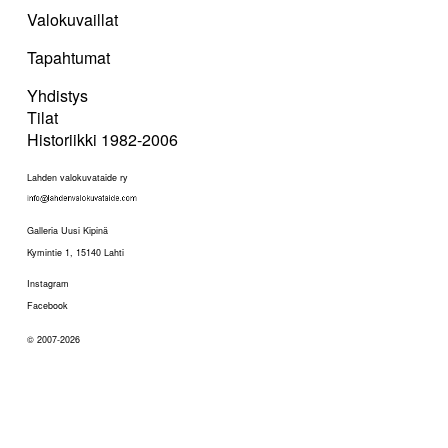
Valokuvaillat
Tapahtumat
Yhdistys
Tilat
Historiikki 1982-2006
Lahden valokuvataide ry
Galleria Uusi Kipinä
Kymintie 1, 15140 Lahti
Instagram
Facebook
© 2007-2026