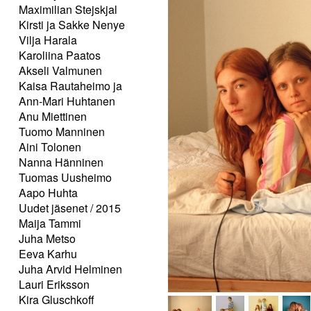
Maximilian Stejskjal
Kirsti ja Sakke Nenye
Vilja Harala
Karoliina Paatos
Akseli Valmunen
Kaisa Rautaheimo ja
Ann-Mari Huhtanen
Anu Miettinen
Tuomo Manninen
Aini Tolonen
Nanna Hänninen
Tuomas Uusheimo
Aapo Huhta
Uudet jäsenet / 2015
Maija Tammi
Juha Metso
Eeva Karhu
Juha Arvid Helminen
Lauri Eriksson
Kira Gluschkoff