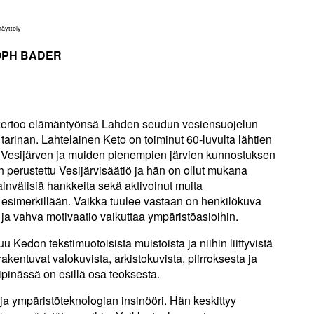
äyttely
OPH BADER
 kertoo elämäntyönsä Lahden seudun vesiensuojelun
arinan. Lahtelainen Keto on toiminut 60-luvulta lähtien
 Vesijärven ja muiden pienempien järvien kunnostuksen
 perustettu Vesijärvisäätiö ja hän on ollut mukana
nvälisiä hankkeita sekä aktivoinut muita
 esimerkillään. Vaikka tuulee vastaan on henkilökuva
ja vahva motivaatio vaikuttaa ympäristöasioihin.
Kedon tekstimuotoisista muistoista ja niihin liittyvistä
akentuvat valokuvista, arkistokuvista, piirroksesta ja
pinässä on esillä osa teoksesta.
ja ympäristöteknologian insinööri. Hän keskittyy