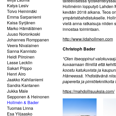
taiteellisessa työskentelyss
Katya Lesiv
Hollménin lopputyö Lahden Muo
Toivo Heinimäki
kevään 2018 aikana. Teos on
Emma Sarpaniemi
ympäristöahdistukselle. Hol
Kaisa Syrjänen
vielä anna ratkaisuja niiden s
Marko Hämäläinen
innostaa toimintaan.
Juuso Noronkoski
http://www.iidahollmen.com
Johannes Romppanen
Veera Nivalainen
Christoph Bader
Sanna Kannisto
Heidi Piiroinen
"Olen itseoppinut valokuvaaj
Lasse Lecklin
kuvaamaan filmillä että kehi
Sakari Piippo
koostu katukuvista ja kaupu
Henri Airo
Hämeessä. Yhdistävänä niissä
Jaakko Kahilaniemi
papereita ja pimiötekniikoita
Sandra Kantanen
Jukka Male
https://mahdollisuuksia.com/
Sepponen & Heinonen
Hollmén & Bader
Tuomas Linna
Esa Ylijaasko