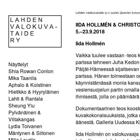
Lahden valokuvataide ry:n uusien jäsenten kutsun
IIDA HOLLMÉN & CHRIST
5.–23.9.2018
Iida Hollmén
Vaikka tuulee vastaan -teos
parissa tehneen Juha Kedon t
Näyttelyt
Päijät-Hämeessä sijaitsevan
Shia Rowan Conlon
parissa. Hänen toimestaan on
Mika Taanila
käynnistämässä monia kansai
Aphalo & Koistinen
vesiensuojelun pariin omalla
Hietikko & Hyyryläinen
ihmisestä, jolla on päämäärä 
Lahti & Rantala
Sheung Yiu
Dokumentaarinen teos koostuu 
Pylvänäinen &
kuvakokonaisuuksista, jotka r
Viitakangas
äänestä. Galleria Uudessa Ki
Lydia Toivanen
Mäntynen & Siitonen
Iida Hollmén on valokuvaaja 
Milja Laurila