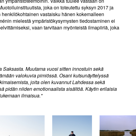
ään ympäristöteemoihin. Vaikka tuulee vastaan on
toiluinstituutista, joka on toteutettu syksyn 2017 ja
 henkilökohtainen vastaisku hänen kokemalleen
lménin mielestä ympäristökysymysten tiedostaminen ei
elvittämiseksi, vaan tarvitaan myönteistä ilmapiiriä, joka
a Saksasta. Muutama vuosi sitten innostuin sekä
ttämään valokuvia pimiössä. Osani kutsunäyttelyssä
nkimaisemista, joita olen kuvannut Lahdessa sekä
 pidän niiden emotionaalista sisältöä. Käytin erilaisia
 tukemaan ilmaisua."