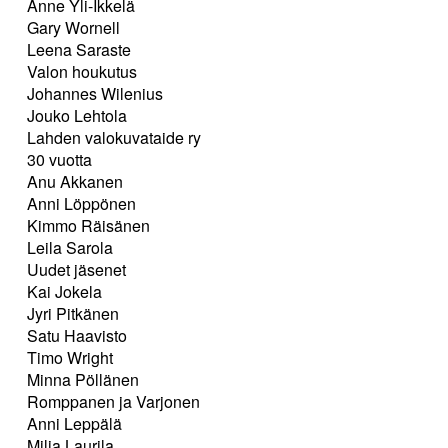
Anne Yli-Ikkelä
Gary Wornell
Leena Saraste
Valon houkutus
Johannes Wilenius
Jouko Lehtola
Lahden valokuvataide ry
30 vuotta
Anu Akkanen
Anni Löppönen
Kimmo Räisänen
Leila Sarola
Uudet jäsenet
Kai Jokela
Jyri Pitkänen
Satu Haavisto
Timo Wright
Minna Pöllänen
Romppanen ja Varjonen
Anni Leppälä
Milja Laurila