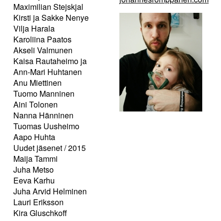
Maximilian Stejskjal
Kirsti ja Sakke Nenye
Vilja Harala
Karoliina Paatos
Akseli Valmunen
Kaisa Rautaheimo ja
Ann-Mari Huhtanen
Anu Miettinen
Tuomo Manninen
Aini Tolonen
Nanna Hänninen
Tuomas Uusheimo
Aapo Huhta
Uudet jäsenet / 2015
Maija Tammi
Juha Metso
Eeva Karhu
Juha Arvid Helminen
Lauri Eriksson
Kira Gluschkoff