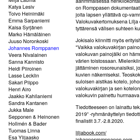
äärimmäisessä henkilökohtai
Katya Lesiv
on Romppasen dokumentaatio 
Toivo Heinimäki
joita lapsen yllättävä cp-v
Emma Sarpaniemi
Valokuvakertomuksena Lilja 
Kaisa Syrjänen
tyttärensä välisen suhteen 
Marko Hämäläinen
Jokisalo kiinnitti myös erityi
Juuso Noronkoski
"Vaikka valokuvakirjan paino
Johannes Romppanen
valokuvan painojälki on hämm
Veera Nivalainen
värien toistossaan. Mielenkii
Sanna Kannisto
jättäminen rosoreunaisiksi, j
Heidi Piiroinen
kuvien näkemiseksi. Teoskok
Lasse Lecklin
suloisen aistikas kotelo, johon
Sakari Piippo
valokuvakirjan ja sen kotelon 
Henri Airo
valokuvin painettu hurmaava
Jaakko Kahilaniemi
Sandra Kantanen
Tiedotteeseen on lainattu te
Jukka Male
2019” -ryhmänäyttelyn tiedott
Sepponen & Heinonen
finalistit 3.7.-2.8.2020.
Hollmén & Bader
Tuomas Linna
liljabook.com/
Esa Ylijaasko
johannesromppanen.com