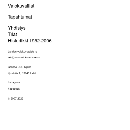
Valokuvaillat
Tapahtumat
Yhdistys
Tilat
Historiikki 1982-2006
Lahden valokuvataide ry
Galleria Uusi Kipinä
Kymintie 1, 15140 Lahti
Instagram
Facebook
© 2007-2026