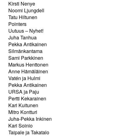
Kirsti Nenye
Noomi Ljungdell
Tatu Hiltunen
Pointers
Uutuus – Nyhet!
Juha Tanhua
Pekka Antikainen
Silmänkantama
Sami Parkkinen
Markus Henttonen
Anne Hämäläinen
Vatén ja Hulmi
Pekka Antikainen
URSA ja Paju
Pertti Kekarainen
Kari Kuitunen
Mitro Kontturi
Juha-Pekka Inkinen
Kari Soinio
Taipale ja Takatalo