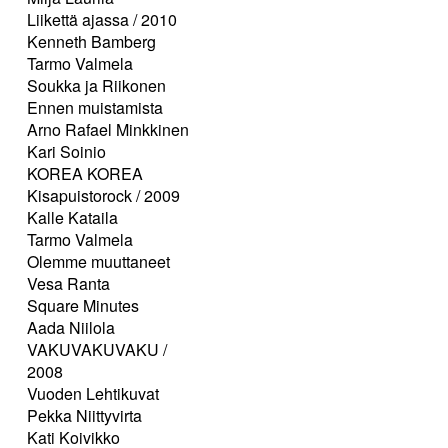
Liikettä ajassa / 2010
Kenneth Bamberg
Tarmo Valmela
Soukka ja Riikonen
Ennen muistamista
Arno Rafael Minkkinen
Kari Soinio
KOREA KOREA
Kisapuistorock / 2009
Kalle Kataila
Tarmo Valmela
Olemme muuttaneet
Vesa Ranta
Square Minutes
Aada Niilola
VAKUVAKUVAKU /
2008
Vuoden Lehtikuvat
Pekka Niittyvirta
Kati Koivikko