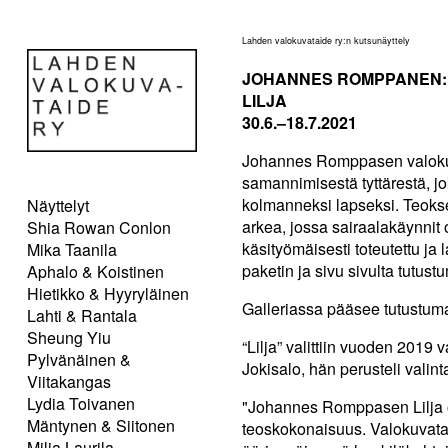
Lahden valokuvataide ry:n kutsunäyttely
JOHANNES ROMPPANEN:
LILJA
30.6.–18.7.2021
Johannes Romppasen valokuva
samannimisestä tyttärestä,
kolmanneksi lapseksi. Teok
Näyttelyt
arkea, jossa sairaalakäynnit 
Shia Rowan Conlon
käsityömäisesti toteutettu ja 
Mika Taanila
paketin ja sivu sivulta tutus
Aphalo & Koistinen
Hietikko & Hyyryläinen
Galleriassa pääsee tutustuma
Lahti & Rantala
Sheung Yiu
“Lilja” valittiin vuoden 2019 
Pylvänäinen &
Jokisalo, hän perusteli valin
Viitakangas
Lydia Toivanen
"Johannes Romppasen Lilja o
Mäntynen & Siitonen
teoskokonaisuus. Valokuvatai
Milja Laurila