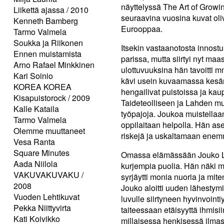
näyttelyssä The Art of Growin
Liikettä ajassa / 2010
seuraavina vuosina kuvat oliv
Kenneth Bamberg
Eurooppaa.
Tarmo Valmela
Soukka ja Riikonen
Itsekin vastaanotosta innost
Ennen muistamista
parissa, mutta siirtyi nyt m
Arno Rafael Minkkinen
ulottuvuuksina hän tavoitti m
Kari Soinio
kävi usein kuvaamassa kesän v
KOREA KOREA
hengailivat puistoissa ja kaup
Kisapuistorock / 2009
Taideteolliseen ja Lahden mu
Kalle Kataila
työpajoja. Joukoa muistellaa
Tarmo Valmela
oppilaitaan helpolla. Hän ase
Olemme muuttaneet
riskejä ja uskaltamaan ene
Vesa Ranta
Square Minutes
Omassa elämässään Jouko Le
Aada Niilola
kurjempia puolia. Hän näki
VAKUVAKUVAKU /
syrjäytti monia nuoria ja mite
2008
Jouko aloitti uuden lähestym
Vuoden Lehtikuvat
luvulle siirtyneen hyvinvointi
Pekka Niittyvirta
taiteessaan etäisyyttä ihmisii
Kati Koivikko
millaisessa henkisessä ilmas