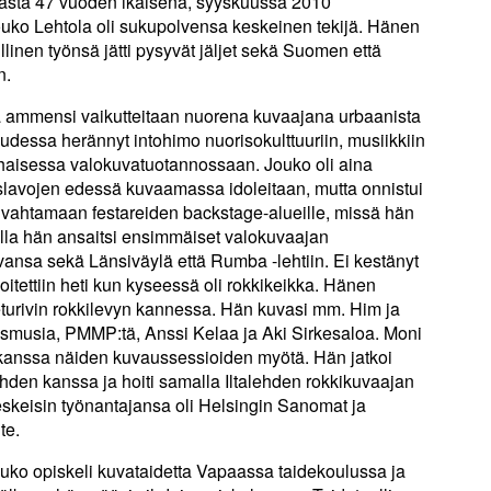
 vasta 47 vuoden ikäisenä, syyskuussa 2010
ouko Lehtola oli sukupolvensa keskeinen tekijä. Hänen
linen työnsä jätti pysyvät jäljet sekä Suomen että
n.
oka ammensi vaikutteitaan nuorena kuvaajana urbaanista
udessa herännyt intohimo nuorisokulttuuriin, musiikkiin
rhaisessa valokuvatuotannossaan. Jouko oli aina
lavojen edessä kuvaamassa idoleitaan, mutta onnistui
 livahtamaan festareiden backstage-alueille, missä hän
villa hän ansaitsi ensimmäiset valokuvaajan
vansa sekä Länsiväylä että Rumba -lehtiin. Ei kestänyt
itettiin heti kun kyseessä oli rokkikeikka. Hänen
urivin rokkilevyn kannessa. Hän kuvasi mm. Him ja
smusia, PMMP:tä, Anssi Kelaa ja Aki Sirkesaloa. Moni
kanssa näiden kuvaussessioiden myötä. Hän jatkoi
hden kanssa ja hoiti samalla Iltalehden rokkikuvaajan
keisin työnantajansa oli Helsingin Sanomat ja
te.
uko opiskeli kuvataidetta Vapaassa taidekoulussa ja