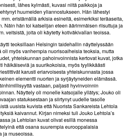
isesti, lähes kylmästi, kuvasi niitä paikkoja ja
menehtynyt huumeiden yliannostukseen. Hän lähestyi
mm. eristämällä arkisia esineitä, esimerkiksi teräaseita,
 Näin hän toi katselijan eteen äärimmäisen riisuttuja ja
. veitsistä, joita oli käytetty kotiväkivallan teoissa.
ytti teoksillaan Helsingin taidehallin näyttelyssään
ä oli myös vanhempia nuorisoaiheisia teoksia, mutta
et, yhteiskunnan pahoinvoinnista kertovat kuvat, jotka
sti häikäiseviä ja suurikokoisia, myös tyylikkäästi
viestittivät karusti eriarvoisesta yhteiskunnasta jossa
keinen elementti nuorten ja syrjäytyneiden elämässä.
nhimillisyyttä vastaan, paljasti hyvinvoinnin
pinnan. Näyttely oli monelle katsojalle yllätys; Jouko oli
uvaajan statuksestaan ja siirtynyt uudelle tasolle
istä uusista kuvista että Nuorista Sankareista Lehtola
elityksiä kaivannut. Kirjan nimeksi tuli Jouko Lehtola’s
passa ja Lehtolan kuvat olivat esillä monessa
telyinä että osana suurempia eurooppalaisia
a ja museoissa.