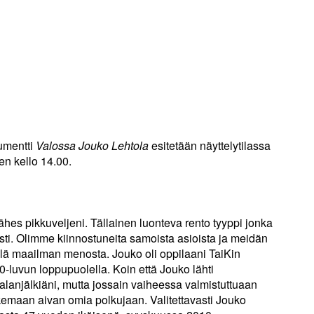
umentti
Valossa Jouko Lehtola
esitetään näyttelytilassa
en kello 14.00.
lähes pikkuveljeni. Tällainen luonteva rento tyyppi jonka
sti. Olimme kiinnostuneita samoista asioista ja meidän
ellä maailman menosta. Jouko oli oppilaani TaiKin
-luvun loppupuolella. Koin että Jouko lähti
anjälkiäni, mutta jossain vaiheessa valmistuttuaan
kulkemaan aivan omia polkujaan. Valitettavasti Jouko