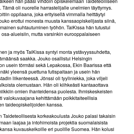
jälkeen hän pääsi vihdoin opiskelemaan Taideteolliseen
Tämä oli nuorelle harrastelijalle unelmien täyttymys.
tiin oppilaana, joka erityisellä vimmalla heittäytyi
ouko erottui monesta muusta kanssaopiskelijasta siinä,
timainen suhtautuminen työhön. TaiKissa hän tutustui
osa-alueisiin, mutta varsinkin eurooppalaiseen
nen ja myös TaiKissa syntyi monta ystävyyssuhdetta,
lämäänsä saakka. Jouko osallistui Helsingin
ohon usein törmäsi sekä Lepakossa, Ekin Baarissa että
äki yleensä puettuna futispaitaan ja usein hän
stadin liikenteessä. Jönssi oli tyyliniekka, joka viljeli
lkoista olemustaan. Hän oli kiihkeästi kantaaottava
miikkiin omien ihanteidensa puolesta. Ihmiskeskeisten
ti valokuvaajana kehittämään poikkitaiteellisia
den taideopiskelijoiden kanssa.
n Taideteollisesta korkeakoulusta Jouko palasi takaisin
tamaan laajaa ja intohimoista projektia suomalaisista
tkansa kuvauskeikoille eri puolille Suomea. Hän kolusi