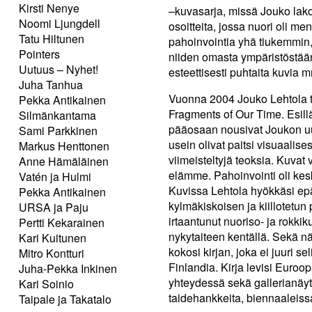
Kirsti Nenye
–kuvasarja, missä Jouko lakon
Noomi Ljungdell
osoitteita, jossa nuori oli 
Tatu Hiltunen
pahoinvointia yhä tiukemmin, 
Pointers
niiden omasta ympäristöstään.
Uutuus – Nyhet!
esteettisesti puhtaita kuvia mm
Juha Tanhua
Vuonna 2004 Jouko Lehtola tä
Pekka Antikainen
Fragments of Our Time. Esill
Silmänkantama
pääosaan nousivat Joukon uud
Sami Parkkinen
usein olivat paitsi visuaalise
Markus Henttonen
viimeisteltyjä teoksia. Kuvat 
Anne Hämäläinen
elämme. Pahoinvointi oli kes
Vatén ja Hulmi
Kuvissa Lehtola hyökkäsi epäi
Pekka Antikainen
kylmäkiskoisen ja kiillotetun 
URSA ja Paju
irtaantunut nuoriso- ja rokkik
Pertti Kekarainen
nykytaiteen kentällä. Sekä nä
Kari Kuitunen
kokosi kirjan, joka ei juuri s
Mitro Kontturi
Finlandia. Kirja levisi Euroo
Juha-Pekka Inkinen
yhteydessä sekä gallerianäyt
Kari Soinio
taidehankkeita, biennaaleiss
Taipale ja Takatalo