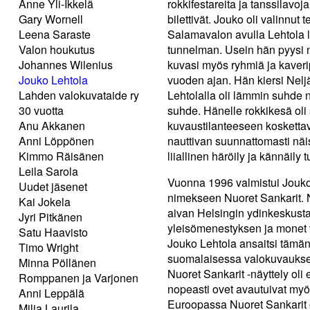
Anne Yli-Ikkelä
rokkifestareita ja tanssilavo
Gary Wornell
bilettivät. Jouko oli valinnu
Leena Saraste
Salamavalon avulla Lehtola lo
Valon houkutus
tunnelman. Usein hän pyysi 
Johannes Wilenius
kuvasi myös ryhmiä ja kaveri
Jouko Lehtola
vuoden ajan. Hän kiersi Nelj
Lahden valokuvataide ry
Lehtolalla oli lämmin suhde n
30 vuotta
suhde. Hänelle rokkikesä oli
Anu Akkanen
kuvaustilanteeseen kosketta
Anni Löppönen
nauttivan suunnattomasti näis
Kimmo Räisänen
liiallinen häröily ja kännäily 
Leila Sarola
Vuonna 1996 valmistui Jouko
Uudet jäsenet
nimekseen Nuoret Sankarit. Nä
Kai Jokela
aivan Helsingin ydinkeskusta
Jyri Pitkänen
yleisömenestyksen ja monet v
Satu Haavisto
Jouko Lehtola ansaitsi tämä
Timo Wright
suomalaisessa valokuvaukses
Minna Pöllänen
Nuoret Sankarit -näyttely ol
Romppanen ja Varjonen
nopeasti ovet avautuivat my
Anni Leppälä
Euroopassa Nuoret Sankarit 
Milja Laurila