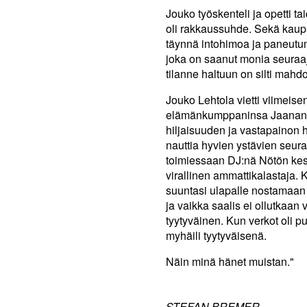
Jouko työskenteli ja opetti t
oli rakkaussuhde. Sekä kaupa
täynnä intohimoa ja paneutum
joka on saanut monia seuraaj
tilanne haltuun on silti mahdot
Jouko Lehtola vietti viimeis
elämänkumppaninsa Jaanan k
hiljaisuuden ja vastapainon h
nauttia hyvien ystävien seur
toimiessaan DJ:nä Nötön kesä
virallinen ammattikalastaja.
suuntasi ulapalle nostamaan v
ja vaikka saalis ei ollutkaan v
tyytyväinen. Kun verkot oli 
myhäili tyytyväisenä.
Näin minä hänet muistan."
STEFAN BREMER