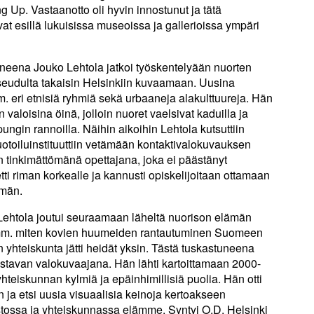
g Up. Vastaanotto oli hyvin innostunut ja tätä
at esillä lukuisissa museoissa ja gallerioissa ympäri
uneena Jouko Lehtola jatkoi työskentelyään nuorten
aaseudulta takaisin Helsinkiin kuvaamaan. Uusina
m. eri etnisiä ryhmiä sekä urbaaneja alakulttuureja. Hän
aloisina öinä, jolloin nuoret vaelsivat kaduilla ja
ungin rannoilla. Näihin aikoihin Lehtola kutsuttiin
otoiluinstituuttiin vetämään kontaktivalokuvauksen
n tinkimättömänä opettajana, joka ei päästänyt
tti riman korkealle ja kannusti opiskelijoitaan ottamaan
mmän.
htola joutui seuraamaan läheltä nuorison elämän
 mm. miten kovien huumeiden rantautuminen Suomeen
n yhteiskunta jätti heidät yksin. Tästä tuskastuneena
istavan valokuvaajana. Hän lähti kartoittamaan 2000-
yhteiskunnan kylmiä ja epäinhimillisiä puolia. Hän otti
n ja etsi uusia visuaalisia keinoja kertoakseen
tossa ja yhteiskunnassa elämme. Syntyi O.D. Helsinki