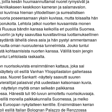
ja, joilla kesän huumaannuttamat nuoret rymysivät ja
t tekniikakseen keskikoon kameran ja salamavalon.
i kuviinsa hieman ylitodellisen ja surrealistisen
nuoria poseeraamaan yksin kuvissa, mutta toisaalta hän
porukoita. Lehtola jatkoi nuorten kuvaamista monen
ä Ruusua bändin kanssa keikoilla eri puolilla Suomea.
uoriin ja kyky saavuttaa kuvattaviinsa luottamuksellinen
 sydäntä lähellä oleva asia ja hän pystyi ammentamaan
vuutta oman nuoruutensa tunnelmista. Jouko tuntui
tä kohtaamisista nuorten kanssa. Välillä tosin jengin
tuntui Lehtolasta raskaalta.
n nuorisokuvista ensimmäinen kattaus, joka sai
yttely oli esillä Vanhan Ylioppilastalon galleriassa
ssa. Nuoret Sankarit -näyttely saavutti suuren
ierailijat palasivat yhä uudestaan katsomaan kuvia.
n näyttelyn myötä oman selkeän paikkansa
sa. Hänestä tuli 90-luvun armoitettu nuorisokuvaaja.
i esillä monella paikkakunnalla Suomessa, ja melko
ös Euroopan nykytaiteen kentille. Ensimmäisen kerran
oli esillä Italian Bolognan Palazzo de Renzzossa