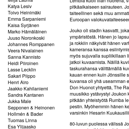
Lehtola kuoli liian nuorena,
Katya Lesiv
pitkäaikaiseen sairauteen. J
Toivo Heinimäki
taiteellinen sekä muu ammatil
Emma Sarpaniemi
Euroopan valokuvataiteesee
Kaisa Syrjänen
Jouko oli stadin kasvatti, j
Marko Hämäläinen
ympäristöstä. Hänen jo lapsu
Juuso Noronkoski
ja rokkiin näkyivät hänen va
Johannes Romppanen
kameransa kanssa esiintymis
Veera Nivalainen
myös sujuvalla supliikillaan
Sanna Kannisto
jatkoi kuvaamista. Näillä ku
Heidi Piiroinen
taskurahansa välittämällä ku
Lasse Lecklin
kauan ennen kuin Jönssille so
Sakari Piippo
kuvansa oli yhä useamman et
Henri Airo
Don Huonot yhtyettä, The Ra
Jaakko Kahilaniemi
muusikko ystävystyi Joukon 
Sandra Kantanen
pitkään yhteistyötä Rumba le
Jukka Male
pestin. Myöhemmin hänen kes
Sepponen & Heinonen
varsinkin Hesarin Kuukausilii
Hollmén & Bader
Tuomas Linna
80-luvun puolessa välissä Jo
Esa Ylijaasko