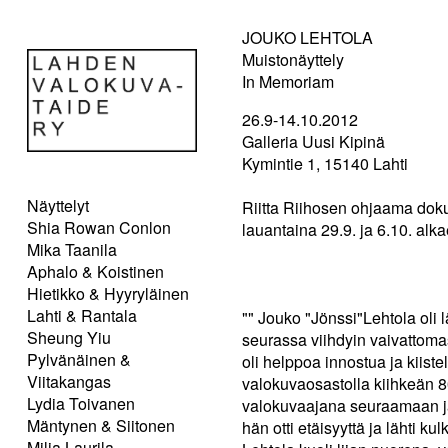
JOUKO LEHTOLA
Muistonäyttely
In Memoriam
26.9-14.10.2012
Galleria Uusi Kipinä
Kymintie 1, 15140 Lahti
Näyttelyt
Riitta Riihosen ohjaama dok
Shia Rowan Conlon
lauantaina 29.9. ja 6.10. alka
Mika Taanila
Aphalo & Koistinen
Hietikko & Hyyryläinen
Lahti & Rantala
"" Jouko "Jönssi"Lehtola oli 
Sheung Yiu
seurassa viihdyin vaivattoma
Pylvänäinen &
oli helppoa innostua ja kiist
Viitakangas
valokuvaosastolla kiihkeän 80
Lydia Toivanen
valokuvaajana seuraamaan jal
Mäntynen & Siitonen
hän otti etäisyyttä ja lähti 
Milja Laurila