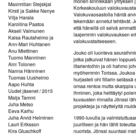
monen sinnikkään yrityksen 
Maximilian Stejskjal
Korkeakouluun valokuvausta. 
Kirsti ja Sakke Nenye
Valokuvaosastolla häntä arvioi
Vilja Harala
tekemään annetut tehtävät. J
Karoliina Paatos
että hänellä oli selvä ammat
Akseli Valmunen
laajemmin valokuvauksen eri 
Kaisa Rautaheimo ja
valokuvataiteeseen.
Ann-Mari Huhtanen
Anu Miettinen
Jouko oli luonteva seuraihmi
Tuomo Manninen
jotka jatkuivat hänen loppue
Aini Tolonen
iltarientoihin ja oli hahmo j
Nanna Hänninen
myöhemmin Torissa. Joukoa n
Tuomas Uusheimo
hurjasteli ohi fillarin selässä 
Aapo Huhta
omaa rentoa mutta skarppia u
Uudet jäsenet / 2015
ihminen, joka heittäytyi pole
Maija Tammi
kuvausten rinnalla Jönssi läh
Juha Metso
projekteja ja näyttelyitä mui
Eeva Karhu
Juha Arvid Helminen
1990-luvulla ja valmistuttuaa
Lauri Eriksson
juurilleen ja hän lähti toteut
Kira Gluschkoff
nuorista. Jönssi suuntasi ma