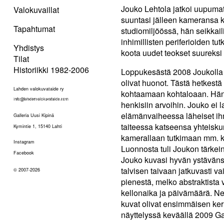
Jouko Lehtola jatkoi uupuma
Valokuvaillat
suuntasi jälleen kameransa k
Tapahtumat
studiomiljöössä, hän seikkail
inhimillisten periferioiden tu
Yhdistys
koota uudet teokset suureksi
Tilat
Historiikki 1982-2006
Loppukesästä 2008 Joukolla 
olivat huonot. Tästä hetkestä
Lahden valokuvataide ry
kohtaamaan kohtaloaan. Hän 
henkisiin arvoihin. Jouko ei 
elämänvaiheessa läheiset ih
Galleria Uusi Kipinä
taiteessa katseensa yhteiskun
Kymintie 1, 15140 Lahti
kamerallaan tutkimaan mm. ka
Instagram
Luonnosta tuli Joukon tärkein
Facebook
Jouko kuvasi hyvän ystävänsä
talvisen taivaan jatkuvasti v
© 2007-2026
pienestä, melko abstraktista 
kellonaika ja päivämäärä. Ne
kuvat olivat ensimmäisen ke
näyttelyssä keväällä 2009 Ga