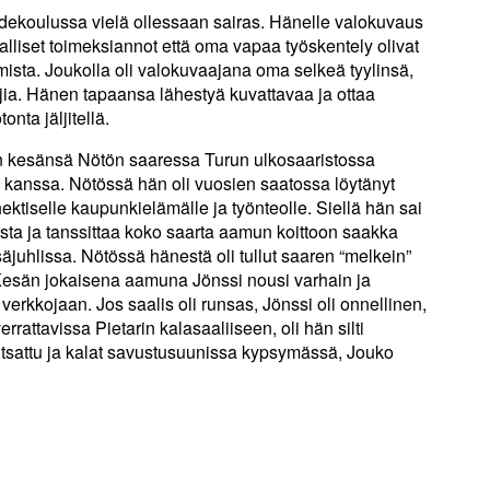
aidekoulussa vielä ollessaan sairas. Hänelle valokuvaus
lliset toimeksiannot että oma vapaa työskentely olivat
ista. Joukolla oli valokuvaajana oma selkeä tyylinsä,
ia. Hänen tapaansa lähestyä kuvattavaa ja ottaa
onta jäljitellä.
en kesänsä Nötön saaressa Turun ulkosaaristossa
anssa. Nötössä hän oli vuosien saatossa löytänyt
ektiselle kaupunkielämälle ja työnteolle. Siellä hän sai
asta ja tanssittaa koko saarta aamun koittoon saakka
juhlissa. Nötössä hänestä oli tullut saaren “melkein”
 Kesän jokaisena aamuna Jönssi nousi varhain ja
erkkojaan. Jos saalis oli runsas, Jönssi oli onnellinen,
errattavissa Pietarin kalasaaliiseen, oli hän silti
putsattu ja kalat savustusuunissa kypsymässä, Jouko