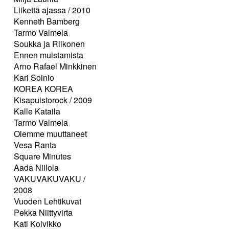
Liikettä ajassa / 2010
Kenneth Bamberg
Tarmo Valmela
Soukka ja Riikonen
Ennen muistamista
Arno Rafael Minkkinen
Kari Soinio
KOREA KOREA
Kisapuistorock / 2009
Kalle Kataila
Tarmo Valmela
Olemme muuttaneet
Vesa Ranta
Square Minutes
Aada Niilola
VAKUVAKUVAKU /
2008
Vuoden Lehtikuvat
Pekka Niittyvirta
Kati Koivikko