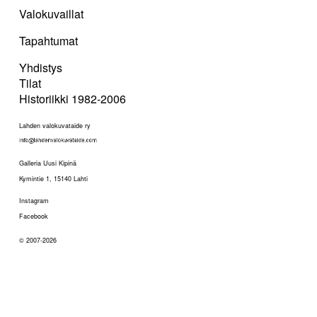
Valokuvaillat
Tapahtumat
Yhdistys
Tilat
Historiikki 1982-2006
Lahden valokuvataide ry
Galleria Uusi Kipinä
Kymintie 1, 15140 Lahti
Instagram
Facebook
© 2007-2026