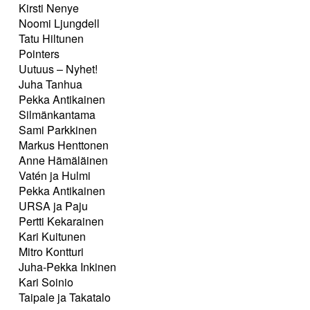
Kirsti Nenye
Noomi Ljungdell
Tatu Hiltunen
Pointers
Uutuus – Nyhet!
Juha Tanhua
Pekka Antikainen
Silmänkantama
Sami Parkkinen
Markus Henttonen
Anne Hämäläinen
Vatén ja Hulmi
Pekka Antikainen
URSA ja Paju
Pertti Kekarainen
Kari Kuitunen
Mitro Kontturi
Juha-Pekka Inkinen
Kari Soinio
Taipale ja Takatalo