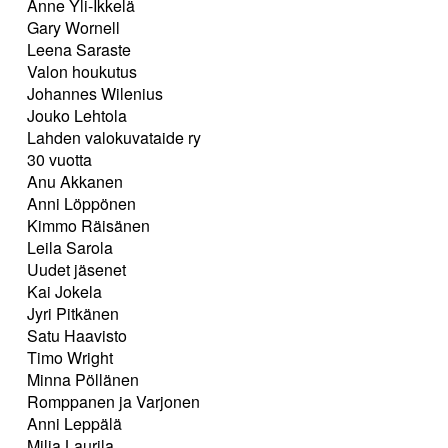
Anne Yli-Ikkelä
Gary Wornell
Leena Saraste
Valon houkutus
Johannes Wilenius
Jouko Lehtola
Lahden valokuvataide ry
30 vuotta
Anu Akkanen
Anni Löppönen
Kimmo Räisänen
Leila Sarola
Uudet jäsenet
Kai Jokela
Jyri Pitkänen
Satu Haavisto
Timo Wright
Minna Pöllänen
Romppanen ja Varjonen
Anni Leppälä
Milja Laurila