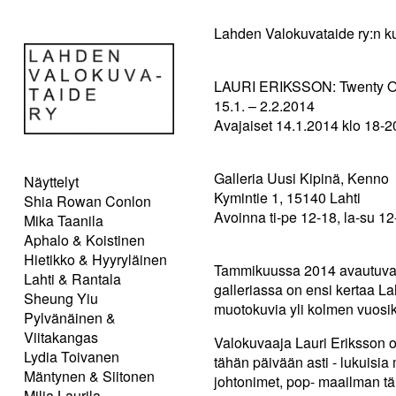
Lahden Valokuvataide ry:n ku
LAURI ERIKSSON: Twenty On
15.1. – 2.2.2014
Avajaiset 14.1.2014 klo 18-2
Galleria Uusi Kipinä, Kenno
Näyttelyt
Kymintie 1, 15140 Lahti
Shia Rowan Conlon
Avoinna ti-pe 12-18, la-su 12
Mika Taanila
Aphalo & Koistinen
Hietikko & Hyyryläinen
Tammikuussa 2014 avautuvas
Lahti & Rantala
galleriassa on ensi kertaa L
Sheung Yiu
muotokuvia yli kolmen vuosi
Pylvänäinen &
Viitakangas
Valokuvaaja Lauri Eriksson o
Lydia Toivanen
tähän päivään asti - lukuisia 
Mäntynen & Siitonen
johtonimet, pop- maailman tä
Milja Laurila