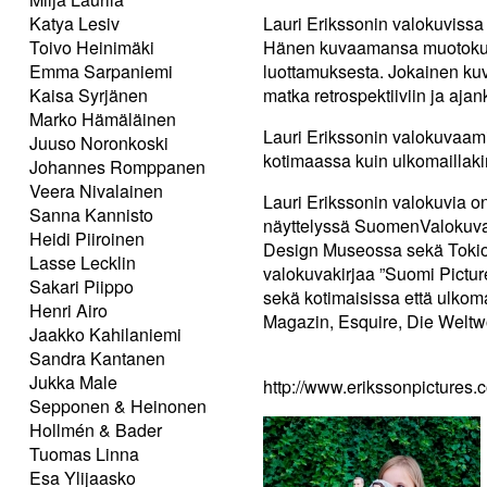
Katya Lesiv
Lauri Erikssonin valokuvissa 
Toivo Heinimäki
Hänen kuvaamansa muotokuva
Emma Sarpaniemi
luottamuksesta. Jokainen kuv
Kaisa Syrjänen
matka retrospektiiviin ja aja
Marko Hämäläinen
Lauri Erikssonin valokuvaami
Juuso Noronkoski
kotimaassa kuin ulkomaillakin
Johannes Romppanen
Veera Nivalainen
Lauri Erikssonin valokuvia o
Sanna Kannisto
näyttelyssä SuomenValokuv
Heidi Piiroinen
Design Museossa sekä Tokion
Lasse Lecklin
valokuvakirjaa ”Suomi Picture
Sakari Piippo
sekä kotimaisissa että ulko
Henri Airo
Magazin, Esquire, Die Weltwo
Jaakko Kahilaniemi
Sandra Kantanen
Jukka Male
http://www.erikssonpictures.
Sepponen & Heinonen
Hollmén & Bader
Tuomas Linna
Esa Ylijaasko