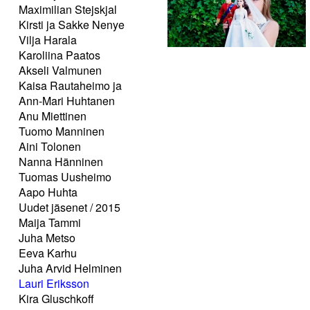
Maximilian Stejskjal
Kirsti ja Sakke Nenye
Vilja Harala
Karoliina Paatos
Akseli Valmunen
Kaisa Rautaheimo ja
Ann-Mari Huhtanen
Anu Miettinen
Tuomo Manninen
Aini Tolonen
Nanna Hänninen
Tuomas Uusheimo
Aapo Huhta
Uudet jäsenet / 2015
Maija Tammi
Juha Metso
Eeva Karhu
Juha Arvid Helminen
Lauri Eriksson
Kira Gluschkoff