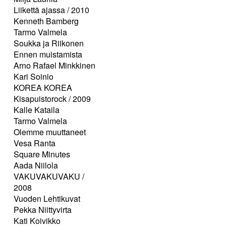
Liikettä ajassa / 2010
Kenneth Bamberg
Tarmo Valmela
Soukka ja Riikonen
Ennen muistamista
Arno Rafael Minkkinen
Kari Soinio
KOREA KOREA
Kisapuistorock / 2009
Kalle Kataila
Tarmo Valmela
Olemme muuttaneet
Vesa Ranta
Square Minutes
Aada Niilola
VAKUVAKUVAKU /
2008
Vuoden Lehtikuvat
Pekka Niittyvirta
Kati Koivikko