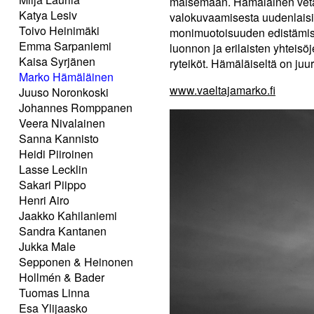
maisemaan. Hämäläinen vetää
Katya Lesiv
valokuvaamisesta uudenlaisi
Toivo Heinimäki
monimuotoisuuden edistämiseen
Emma Sarpaniemi
luonnon ja erilaisten yhteisö
Kaisa Syrjänen
ryteiköt. Hämäläiseltä on juur
Marko Hämäläinen
www.vaeltajamarko.fi
Juuso Noronkoski
Johannes Romppanen
Veera Nivalainen
Sanna Kannisto
Heidi Piiroinen
Lasse Lecklin
Sakari Piippo
Henri Airo
Jaakko Kahilaniemi
Sandra Kantanen
Jukka Male
Sepponen & Heinonen
Hollmén & Bader
Tuomas Linna
Esa Ylijaasko