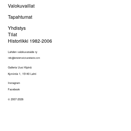
Valokuvaillat
Tapahtumat
Yhdistys
Tilat
Historiikki 1982-2006
Lahden valokuvataide ry
Galleria Uusi Kipinä
Kymintie 1, 15140 Lahti
Instagram
Facebook
© 2007-2026