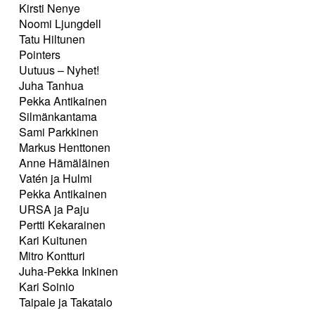
Kirsti Nenye
Noomi Ljungdell
Tatu Hiltunen
Pointers
Uutuus – Nyhet!
Juha Tanhua
Pekka Antikainen
Silmänkantama
Sami Parkkinen
Markus Henttonen
Anne Hämäläinen
Vatén ja Hulmi
Pekka Antikainen
URSA ja Paju
Pertti Kekarainen
Kari Kuitunen
Mitro Kontturi
Juha-Pekka Inkinen
Kari Soinio
Taipale ja Takatalo