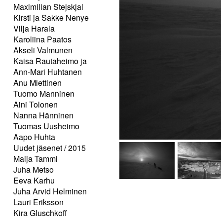
Maximilian Stejskjal
Kirsti ja Sakke Nenye
Vilja Harala
Karoliina Paatos
Akseli Valmunen
Kaisa Rautaheimo ja
Ann-Mari Huhtanen
Anu Miettinen
Tuomo Manninen
Aini Tolonen
Nanna Hänninen
Tuomas Uusheimo
Aapo Huhta
Uudet jäsenet / 2015
Maija Tammi
Juha Metso
Eeva Karhu
Juha Arvid Helminen
Lauri Eriksson
Kira Gluschkoff