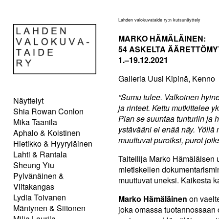
Lahden valokuvataide ry:n kutsunäyttely
MARKO HÄMÄLÄINEN:
54 ASKELTA ÄÄRETTÖM
1.–19.12.2021
Galleria Uusi Kipinä, Kenno
”Sumu tulee. Valkoinen hyine
Näyttelyt
ja rinteet. Kettu mutkittelee y
Shia Rowan Conlon
Pian se suuntaa tunturiin ja 
Mika Taanila
ystävääni ei enää näy. Yöllä 
Aphalo & Koistinen
muuttuvat puroiksi, purot joiks
Hietikko & Hyyryläinen
Lahti & Rantala
Taiteilija Marko Hämäläisen 
Sheung Yiu
mietiskellen dokumentarismin j
Pylvänäinen &
muuttuvat uneksi. Kaikesta k
Viitakangas
Lydia Toivanen
Marko Hämäläinen
on vaelte
Mäntynen & Siitonen
joka omassa tuotannossaan on
Milja Laurila