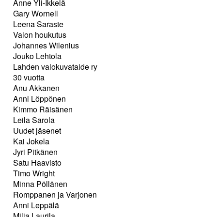
Anne Yli-Ikkelä
Gary Wornell
Leena Saraste
Valon houkutus
Johannes Wilenius
Jouko Lehtola
Lahden valokuvataide ry
30 vuotta
Anu Akkanen
Anni Löppönen
Kimmo Räisänen
Leila Sarola
Uudet jäsenet
Kai Jokela
Jyri Pitkänen
Satu Haavisto
Timo Wright
Minna Pöllänen
Romppanen ja Varjonen
Anni Leppälä
Milja Laurila