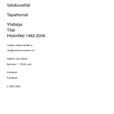
Valokuvaillat
Tapahtumat
Yhdistys
Tilat
Historiikki 1982-2006
Lahden valokuvataide ry
Galleria Uusi Kipinä
Kymintie 1, 15140 Lahti
Instagram
Facebook
© 2007-2026