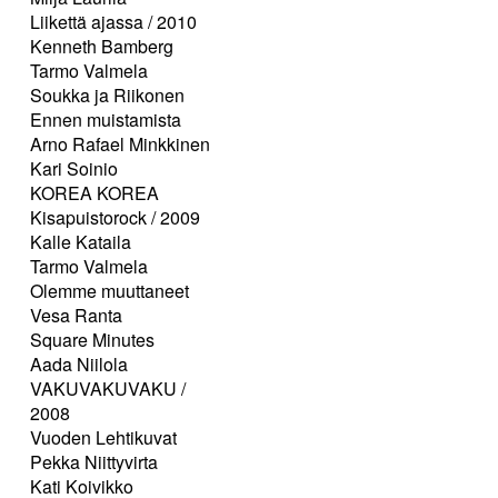
Liikettä ajassa / 2010
Kenneth Bamberg
Tarmo Valmela
Soukka ja Riikonen
Ennen muistamista
Arno Rafael Minkkinen
Kari Soinio
KOREA KOREA
Kisapuistorock / 2009
Kalle Kataila
Tarmo Valmela
Olemme muuttaneet
Vesa Ranta
Square Minutes
Aada Niilola
VAKUVAKUVAKU /
2008
Vuoden Lehtikuvat
Pekka Niittyvirta
Kati Koivikko