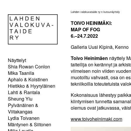
Lahden valokuvataide ry:n kutsunäyttely
TOIVO HEINIMÄKI:
MAP OF FOG
6.–24.7.2022
Galleria Uusi Kipinä, Kenno
Toivo Heinimäen
näyttely Ma
Näyttelyt
taiteilija on kerännyt ja ark
Shia Rowan Conlon
viimeisen noin viiden vuoden 
Mika Taanila
muotoiltu vahvasti, osa on es
Aphalo & Koistinen
tekniikoilla toteutetuista valo
Hietikko & Hyyryläinen
Lahti & Rantala
Kokonaisuus lähestyy paikka
Sheung Yiu
kiintymisen tunnetta samanai
Pylvänäinen &
olemus ovat jatkuvassa, väi
Viitakangas
Lydia Toivanen
www.toivoheinimaki.com
Mäntynen & Siitonen
Milja Laurila