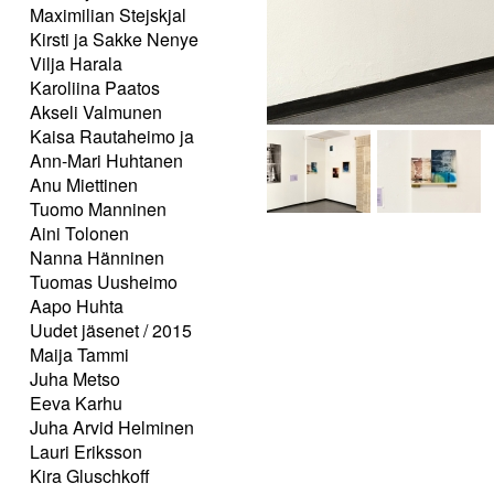
Maximilian Stejskjal
Kirsti ja Sakke Nenye
Vilja Harala
Karoliina Paatos
Akseli Valmunen
Kaisa Rautaheimo ja
Ann-Mari Huhtanen
Anu Miettinen
Tuomo Manninen
Aini Tolonen
Nanna Hänninen
Tuomas Uusheimo
Aapo Huhta
Uudet jäsenet / 2015
Maija Tammi
Juha Metso
Eeva Karhu
Juha Arvid Helminen
Lauri Eriksson
Kira Gluschkoff