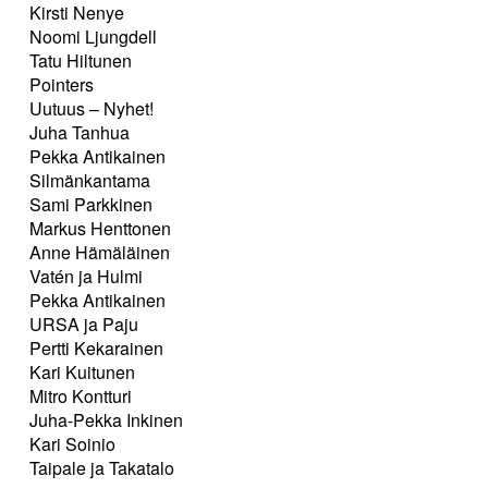
Kirsti Nenye
Noomi Ljungdell
Tatu Hiltunen
Pointers
Uutuus – Nyhet!
Juha Tanhua
Pekka Antikainen
Silmänkantama
Sami Parkkinen
Markus Henttonen
Anne Hämäläinen
Vatén ja Hulmi
Pekka Antikainen
URSA ja Paju
Pertti Kekarainen
Kari Kuitunen
Mitro Kontturi
Juha-Pekka Inkinen
Kari Soinio
Taipale ja Takatalo