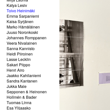
Katya Lesiv
Toivo Heinimäki
Emma Sarpaniemi
Kaisa Syrjänen
Marko Hämäläinen
Juuso Noronkoski
Johannes Romppanen
Veera Nivalainen
Sanna Kannisto
Heidi Piiroinen
Lasse Lecklin
Sakari Piippo
Henri Airo
Jaakko Kahilaniemi
Sandra Kantanen
Jukka Male
Sepponen & Heinonen
Hollmén & Bader
Tuomas Linna
Esa Ylijaasko