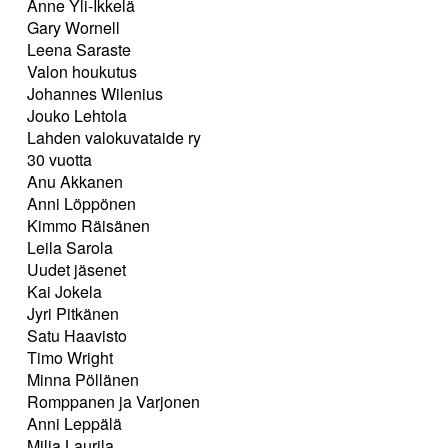
Anne Yli-Ikkelä
Gary Wornell
Leena Saraste
Valon houkutus
Johannes Wilenius
Jouko Lehtola
Lahden valokuvataide ry
30 vuotta
Anu Akkanen
Anni Löppönen
Kimmo Räisänen
Leila Sarola
Uudet jäsenet
Kai Jokela
Jyri Pitkänen
Satu Haavisto
Timo Wright
Minna Pöllänen
Romppanen ja Varjonen
Anni Leppälä
Milja Laurila