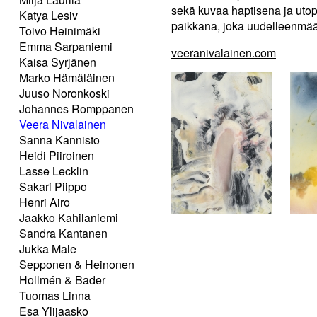
sekä kuvaa haptisena ja utop
Katya Lesiv
paikkana, joka uudelleenmääri
Toivo Heinimäki
Emma Sarpaniemi
veeranivalainen.com
Kaisa Syrjänen
Marko Hämäläinen
Juuso Noronkoski
Johannes Romppanen
Veera Nivalainen
Sanna Kannisto
Heidi Piiroinen
Lasse Lecklin
Sakari Piippo
Henri Airo
Jaakko Kahilaniemi
Sandra Kantanen
Jukka Male
Sepponen & Heinonen
Hollmén & Bader
Tuomas Linna
Esa Ylijaasko