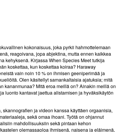
okuvallinen kokonaisuus, joka pyrkii hahmottelemaan
ä, reagoivana, jopa abjektina, mutta ennen kaikkea
ena kehyksenä. Kirjassa When Species Meet tutkija
än koskettaa, kun koskettaa koiraa? Haraway
eneistä vain noin 10 % on ihmisen geeniperimää ja
lkueliöitä. Olen käsitellyt samankaltaisia ajatuksia; mitä
tan kananmunaa? Mitä eroa meillä on? Ainakin meillä on
n ja luonto kantavat jaettua alistamisen ja hyväksikäytön
, skannografien ja videon kanssa käyttäen orgaanisia,
 materiaaleja, sekä omaa ihoani. Työtä on ohjannut
alisiin mahdollisuuksiin sekä pintaan kehon
arkastelen olemassaoloa ihmisenä, naisena ja eläimenä,