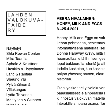
Lahden valokuvataide ry:n kutsunäyttely
VEERA NIVALAINEN:
HONEY, MILK AND EGGS
8.–25.4.2021
Honey, Milk and Eggs on val
kehoa pehmeänä, nestemäisen
informatiivisena materiaalis
Näyttelyt
Donna Haraway kysyy, mitä h
Shia Rowan Conlon
huomauttaa, että ihmisen ge
Mika Taanila
loput bakteereita, sieniä ja a
Aphalo & Koistinen
todella kosketan, kun koske
Hietikko & Hyyryläinen
paljon yhteistä; nainen, eläi
Lahti & Rantala
historiaa.
Sheung Yiu
Pylvänäinen &
Olen työskennellyt valokuvan
Viitakangas
pääasiallisesti eläinperäisiä
Lydia Toivanen
kiinnostus valokuvan materia
Mäntynen & Siitonen
interaktiivismpana osana. T
Milja Laurila