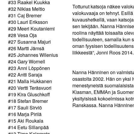
#33 Raakel Kuukka
Tottunut katsoja näkee valoku
#32 Niklas Meltio
valokuvaaja on tehnyt. Esillä
#31 Caj Bremer
kuvaushetkellä, vaan katsoja
#30 Lauri Eriksson
sen tekijään. Nanna Hännise
#29 Meeri Koutaniemi
roolina näyttää toisaalta olev
#28 Vesa Oja
todellisuuteen, samalla kun 
#27 Susanna Majuri
oman fyysisen todellisuutens
#26 Martti Jämsä
liikkeestä”, Jonni Roos 2014.
#25 Johannes Wilenius
#24 Gary Wornell
#23 Anni Löppönen
Nanna Hänninen on valmistun
#22 Antti Saraja
osastolta 2002. Hän on yksi H
#21 Malla Hukkanen
menestyneistä suomalaisista 
#20 Vertti Teräsvuori
Kiasman, EMMAn ja Suomen va
#19 Kira Gluschkoff
yksityisissä kokoelmissa kot
#18 Stefan Bremer
Ranskassa. Nanna Hänninen 
#17 Sauli Sirviö
#16 Marja Pirilä
#15 Aki Roukala
#14 Eetu Sillanpää
#13 Timo Kelaranta