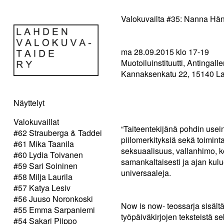
Valokuvailta #35: Nanna Hä
ma 28.09.2015 klo 17-19
Muotoiluinstituutti, Antingalle
Kannaksenkatu 22, 15140 La
Näyttelyt
Valokuvaillat
“Taiteentekijänä pohdin usein
#62 Strauberga & Taddei
piilomerkityksiä sekä toimin
#61 Mika Taanila
seksuaalisuus, vallanhimo, k
#60 Lydia Toivanen
samankaltaisesti ja ajan kul
#59 Sari Soininen
universaaleja.
#58 Milja Laurila
#57 Katya Lesiv
#56 Juuso Noronkoski
Now is now- teossarja sisält
#55 Emma Sarpaniemi
työpäiväkirjojen teksteistä s
#54 Sakari Piippo