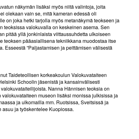
vatun näkymän lisäksi myös niitä valintoja, joita
 ei olekaan vain se, mitä kameran edessä oli
lle on joka hetki tarjolla myös metanäkymä teokseen ja
n teoksissa valokuvalla on keskeinen asema. Sen
an pitää yllä jonkinlaista viittaussuhdetta ulkoiseen
se teoksen pääasiallisena tekniikkana muodostaa itse
a. Esseestä ”Paljastamisen ja peittämisen välisestä
ut Taideteollisen korkeakoulun Valokuvataiteen
elsinki Schoolin jäsenistä ja kansainvälisesti
valokuvataiteilijoista. Nanna Hännisen teoksia on
lokuvataiteen museon lisäksi monissa julkisissa ja
maassa ja ulkomailla mm. Ruotsissa, Sveitsissä ja
asuu ja työskentelee Kuopiossa.