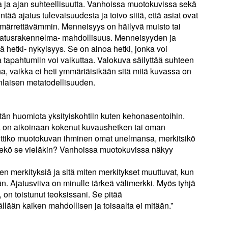
a ja ajan suhteellisuutta. Vanhoissa muotokuvissa sekä
ntää ajatus tulevaisuudesta ja toivo siitä, että asiat ovat
ymmärrettävämmin. Menneisyys on häilyvä muisto tai
ajatusrakennelma- mahdollisuus. Menneisyyden ja
 hetki- nykyisyys. Se on ainoa hetki, jonka voi
a tapahtumiin voi vaikuttaa. Valokuva säilyttää suhteen
na, vaikka ei heti ymmärtäisikään sitä mitä kuvassa on
änlaisen metatodellisuuden.
tän huomiota yksityiskohtiin kuten kehonasentoihin.
va on aikoinaan kokenut kuvaushetken tai oman
ttiko muotokuvan ihminen omat unelmansa, merkitsikö
ekö se vieläkin? Vanhoissa muotokuvissa näkyy
n merkityksiä ja sitä miten merkitykset muuttuvat, kun
n. Ajatusviiva on minulle tärkeä välimerkki. Myös tyhjä
 on toistunut teoksissani. Se pitää
lään kaiken mahdollisen ja toisaalta ei mitään.”