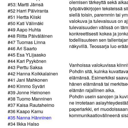
olemisen tärkeyttä sekä aika
#53: Martti Jämsä
työpäiväkirjojen teksteissä sii
#52 Harri Pälviranta
siellä toisin, paremmin tai 
#51 Hertta Kiiski
valokuva ja tulevaisuus on 
#50 Kati Välimäki
tulevaisuuden välissä on tämä
#49 Aapo Huhta
konkreettisesti kokea ja jonk
#48 Riitta Päiväläinen
todellisuuteen sen tallentaja
#47 Tuomas Linna
näkyvillä. Teossarja luo erä
#46 Ari Saarto
#45 Esa YLijaasko
#44 Kari Pyykönen
Vanhoissa valokuvissa kiinni
#43 Perttu Saksa
Pohdin sitä, kuinka kuvatta
#42 Hanna Koikkalainen
elämänsä. Esimerkiksi saavu
#41 Jani Mahkonen
hänen elämänsä tai merkitse
#40 Kimmo Syväri
elämän rajallinen aika.
#39 Jonne Heinonen
Pohdin usein sanojen ja kuvie
#38 Tuomo Manninen
ne irrotetaan asiayhteydestää
#37 Kaisa Rautaheimo
paperiarkki, eri muodoissaan,
#36 Kaapo Kamu
kommunikaatiovälineenä sisäl
#35 Nanna Hänninen
#34 Ilkka Halso