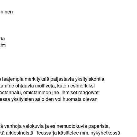
nninen
ria
hti
 laajempia merkityksiä paljastavia yksityiskohtia,
taamme ohjaavia motiiveja, kuten esimerkiksi
ostonhalu, omistaminen jne. Ihmiset reagoivat
uessa yksityisten asioiden voi huomata olevan
ää vanhoja valokuvia ja esinemuotokuvia paperista,
ekä arkiesineistä. Teossarja käsittelee mm. nykyhetkessä