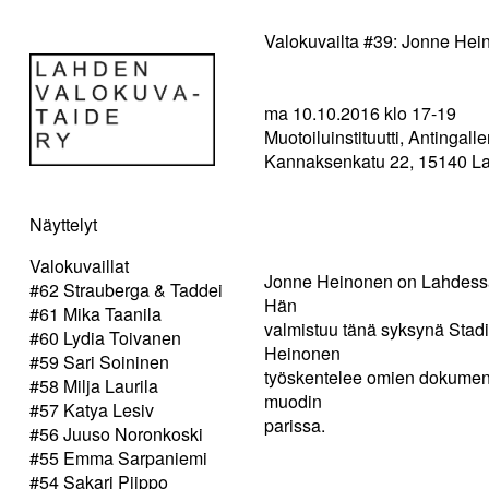
Valokuvailta #39: Jonne Hei
ma 10.10.2016 klo 17-­19
Muotoiluinstituutti, Antingalle
Kannaksenkatu 22, 15140 La
Näyttelyt
Valokuvaillat
Jonne Heinonen on Lahdessa 
#62 Strauberga & Taddei
Hän
#61 Mika Taanila
valmistuu tänä syksynä Stadi
#60 Lydia Toivanen
Heinonen
#59 Sari Soininen
työskentelee omien dokumenta
#58 Milja Laurila
muodin
#57 Katya Lesiv
parissa.
#56 Juuso Noronkoski
#55 Emma Sarpaniemi
#54 Sakari Piippo