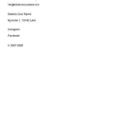
Galleria Uusi Kipinä
Kymintie 1, 15140 Lahti
Instagram
Facebook
© 2007-2026