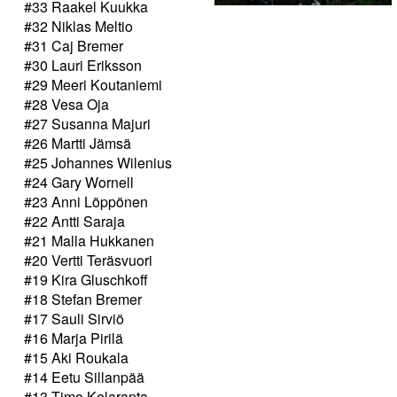
#33 Raakel Kuukka
#32 Niklas Meltio
#31 Caj Bremer
#30 Lauri Eriksson
#29 Meeri Koutaniemi
#28 Vesa Oja
#27 Susanna Majuri
#26 Martti Jämsä
#25 Johannes Wilenius
#24 Gary Wornell
#23 Anni Löppönen
#22 Antti Saraja
#21 Malla Hukkanen
#20 Vertti Teräsvuori
#19 Kira Gluschkoff
#18 Stefan Bremer
#17 Sauli Sirviö
#16 Marja Pirilä
#15 Aki Roukala
#14 Eetu Sillanpää
#13 Timo Kelaranta