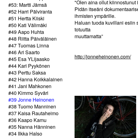
"Olen aina ollut kiinnostunut
#53: Martti Jämsä
Pidän itseäni dokumentaaris
#52 Harri Pälviranta
ihmisten ympärille.
#51 Hertta Kiiski
Haluan tuoda kuvillani esiin 
#50 Kati Välimäki
totuutta
#49 Aapo Huhta
muuttamatta”
#48 Riitta Päiväläinen
#47 Tuomas Linna
#46 Ari Saarto
http://jonneheinonen.com/
#45 Esa YLijaasko
#44 Kari Pyykönen
#43 Perttu Saksa
#42 Hanna Koikkalainen
#41 Jani Mahkonen
#40 Kimmo Syväri
#39 Jonne Heinonen
#38 Tuomo Manninen
#37 Kaisa Rautaheimo
#36 Kaapo Kamu
#35 Nanna Hänninen
#34 Ilkka Halso