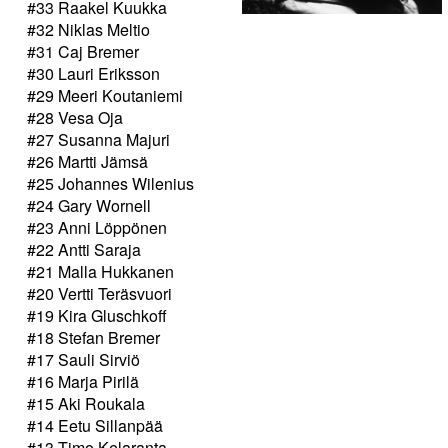
#33 Raakel Kuukka
#32 Niklas Meltio
#31 Caj Bremer
#30 Lauri Eriksson
#29 Meeri Koutaniemi
#28 Vesa Oja
#27 Susanna Majuri
#26 Martti Jämsä
#25 Johannes Wilenius
#24 Gary Wornell
#23 Anni Löppönen
#22 Antti Saraja
#21 Malla Hukkanen
#20 Vertti Teräsvuori
#19 Kira Gluschkoff
#18 Stefan Bremer
#17 Sauli Sirviö
#16 Marja Pirilä
#15 Aki Roukala
#14 Eetu Sillanpää
#13 Timo Kelaranta