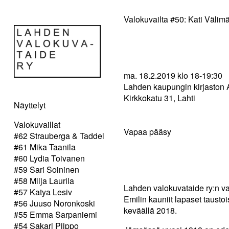
Valokuvailta #50: Kati Välimä
ma. 18.2.2019 klo 18-19:30
Lahden kaupungin kirjaston A
Kirkkokatu 31, Lahti
Näyttelyt
Valokuvaillat
Vapaa pääsy
#62 Strauberga & Taddei
#61 Mika Taanila
#60 Lydia Toivanen
#59 Sari Soininen
#58 Milja Laurila
Lahden valokuvataide ry:n v
#57 Katya Lesiv
Emilin kauniit lapaset taust
#56 Juuso Noronkoski
keväällä 2018.
#55 Emma Sarpaniemi
#54 Sakari Piippo