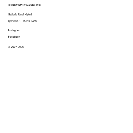
Galleria Uusi Kipinä
Kymintie 1, 15140 Lahti
Instagram
Facebook
© 2007-2026