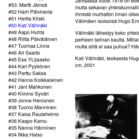
Jämsässä vuosi 1918 on edell
#53: Martti Jämsä
mutta sekavan yhteiskunnallis
#52 Harri Pälviranta
ihmistä murhattiin ilman oikeu
#51 Hertta Kiiski
Välimäen isoisoisä Hugo Emi
#50 Kati Välimäki
#49 Aapo Huhta
Välimäki lähestyy koko yhtei
#48 Riitta Päiväläinen
perheen tarinan kautta. Mill
#47 Tuomas Linna
mutta siitä ei saa puhua? Hä
#46 Ari Saarto
Kati Välimäki, teoksesta Hug
#45 Esa YLijaasko
cm, 2001
#44 Kari Pyykönen
#43 Perttu Saksa
#42 Hanna Koikkalainen
#41 Jani Mahkonen
#40 Kimmo Syväri
#39 Jonne Heinonen
#38 Tuomo Manninen
#37 Kaisa Rautaheimo
#36 Kaapo Kamu
#35 Nanna Hänninen
#34 Ilkka Halso