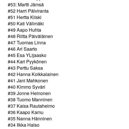
#53: Martti Jämsä
#52 Harri Pälviranta
#51 Hertta Kiiski
#50 Kati Välimäki
#49 Aapo Huhta
#48 Riitta Päiväläinen
#47 Tuomas Linna
#46 Ari Saarto
#45 Esa YLijaasko
#44 Kari Pyykönen
#43 Perttu Saksa
#42 Hanna Koikkalainen
#41 Jani Mahkonen
#40 Kimmo Syväri
#39 Jonne Heinonen
#38 Tuomo Manninen
#37 Kaisa Rautaheimo
#36 Kaapo Kamu
#35 Nanna Hänninen
#34 Ilkka Halso