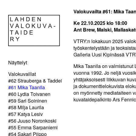
Valokuvailta #61: Mika Taan
Ke 22.10.2025 klo 18:00
Ant Brew, Malski, Mallaskat
VTRY:n lokakuun 2025 valokuv
työskentelystään ja teoksista
Galleria Uusi Kipinässä VTR
Näyttelyt
Mika Taanila on valmistunut 
vuonna 1992. Jo neljä vuosi
Valokuvaillat
yhtäjaksoisesti liikkuvan kuv
#62 Strauberga & Taddei
ja dokumenttielokuvista elokuv
#61 Mika Taanila
on myönnetty mediataiteen v
#60 Lydia Toivanen
kuvataidepalkinto Ars Fenni
#59 Sari Soininen
#58 Milja Laurila
#57 Katya Lesiv
#56 Juuso Noronkoski
#55 Emma Sarpaniemi
#54 Sakari Piippo