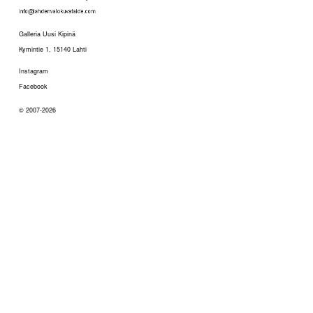
Galleria Uusi Kipinä
Kymintie 1, 15140 Lahti
Instagram
Facebook
© 2007-2026