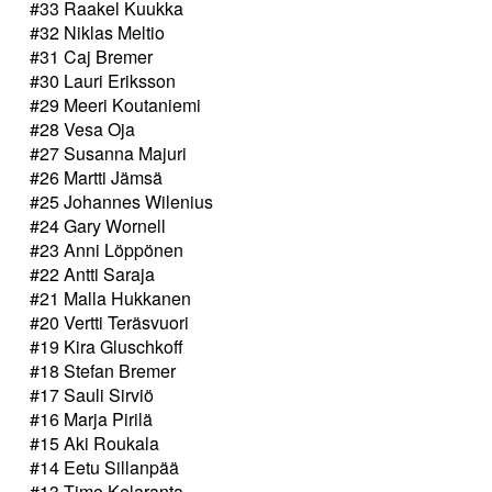
#33 Raakel Kuukka
#32 Niklas Meltio
#31 Caj Bremer
#30 Lauri Eriksson
#29 Meeri Koutaniemi
#28 Vesa Oja
#27 Susanna Majuri
#26 Martti Jämsä
#25 Johannes Wilenius
#24 Gary Wornell
#23 Anni Löppönen
#22 Antti Saraja
#21 Malla Hukkanen
#20 Vertti Teräsvuori
#19 Kira Gluschkoff
#18 Stefan Bremer
#17 Sauli Sirviö
#16 Marja Pirilä
#15 Aki Roukala
#14 Eetu Sillanpää
#13 Timo Kelaranta