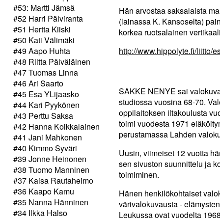
#53: Martti Jämsä
Hän arvostaa saksalaista man
#52 Harri Pälviranta
(lainassa K. Kansoselta) pa
#51 Hertta Kiiski
korkea ruotsalainen vertikaa
#50 Kati Välimäki
#49 Aapo Huhta
http://www.hippolyte.fi/liitto/e
#48 Riitta Päiväläinen
#47 Tuomas Linna
#46 Ari Saarto
SAKKE NENYE sai valokuvaaj
#45 Esa YLijaasko
studiossa vuosina 68-70. Valo
#44 Kari Pyykönen
oppilaitoksen iltakoulusta 
#43 Perttu Saksa
toimi vuodesta 1971 eläköit
#42 Hanna Koikkalainen
perustamassa Lahden valokuva
#41 Jani Mahkonen
#40 Kimmo Syväri
Uusin, viimeiset 12 vuotta h
#39 Jonne Heinonen
sen sivuston suunnittelu ja 
#38 Tuomo Manninen
toimiminen.
#37 Kaisa Rautaheimo
#36 Kaapo Kamu
Hänen henkilökohtaiset valo
#35 Nanna Hänninen
värivalokuvausta - elämysten
#34 Ilkka Halso
Leukussa ovat vuodelta 1968