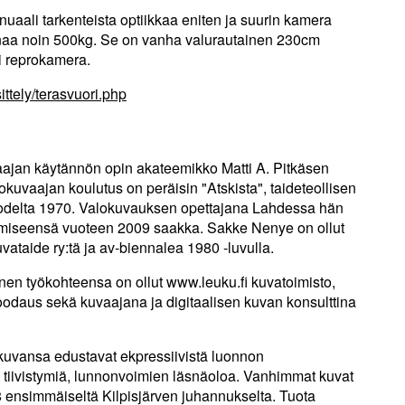
uaali tarkenteista optiikkaa eniten ja suurin kamera
inaa noin 500kg. Se on vanha valurautainen 230cm
li reprokamera.
sittely/terasvuori.php
an käytännön opin akateemikko Matti A. Pitkäsen
kuvaajan koulutus on peräisin "Atskista", taideteollisen
vuodelta 1970. Valokuvauksen opettajana Lahdessa hän
ymiseensä vuoteen 2009 saakka. Sakke Nenye on ollut
taide ry:tä ja av-biennalea 1980 -luvulla.
änen työkohteensa on ollut www.leuku.fi kuvatoimisto,
koodaus sekä kuvaajana ja digitaalisen kuvan konsulttina
kuvansa edustavat ekpressiivistä luonnon
 tiivistymiä, lunnonvoimien läsnäoloa. Vanhimmat kuvat
 ensimmäiseltä Kilpisjärven juhannukselta. Tuota