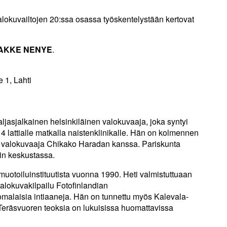
lokuvailtojen 20:ssa osassa työskentelystään kertovat
AKKE NENYE
.
e 1, Lahti
jalkainen helsinkiläinen valokuvaaja, joka syntyi
 lattialle matkalla naistenklinikalle. Hän on kolmennen
ssa valokuvaaja Chikako Haradan kanssa. Pariskunta
in keskustassa.
muotoiluinstituutista vuonna 1990. Heti valmistuttuaan
alokuvakilpailu Fotofinlandian
malaisia intiaaneja. Hän on tunnettu myös Kalevala-
i Teräsvuoren teoksia on lukuisissa huomattavissa