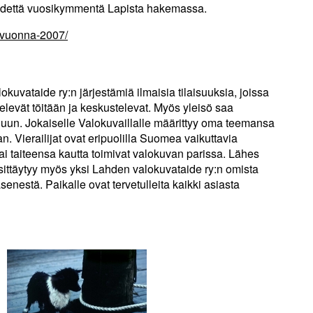
idettä vuosikymmentä Lapista hakemassa.
to/vuonna-2007/
okuvataide ry:n järjestämiä ilmaisia tilaisuuksia, joissa
elevät töitään ja keskustelevat. Myös yleisö saa
eluun. Jokaiselle Valokuvaillalle määrittyy oma teemansa
n. Vierailijat ovat eripuolilla Suomea vaikuttavia
/tai taiteensa kautta toimivat valokuvan parissa. Lähes
sittäytyy myös yksi Lahden valokuvataide ry:n omista
nestä. Paikalle ovat tervetulleita kaikki asiasta