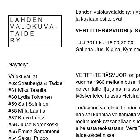
Lahden valokuvataide ry:n Va
ja kuviaan esittelevät
VERTTI TERÄSVUORI
ja
S
14.4.2011 klo 18:00-20:00
Galleria Uusi Kipinä, Kyminti
Näyttelyt
VERTTI TERÄSVUORI on paljas
Valokuvaillat
vuonna 1966 melkein bussi 14
#62 Strauberga & Taddei
polven taiteilija ja naimisi
#61 Mika Taanila
työskentelee ja asuu Helsing
#60 Lydia Toivanen
#59 Sari Soininen
Teräsvuori valmistui Lahden 
#58 Milja Laurila
hän sai kunniaa voittamalla v
#57 Katya Lesiv
roolimuotokuvasarjallaan suo
#56 Juuso Noronkoski
aiheisista teoksistaan. Vertt
#55 Emma Sarpaniemi
taidekokoelmissa.
#54 Sakari Piippo