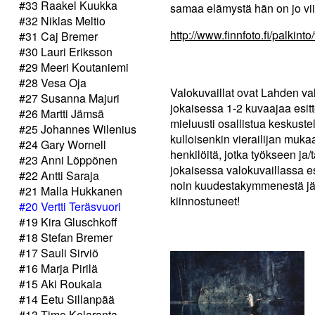
#33 Raakel Kuukka
samaa elämystä hän on jo vi
#32 Niklas Meltio
http://www.finnfoto.fi/palkin
#31 Caj Bremer
#30 Lauri Eriksson
#29 Meeri Koutaniemi
#28 Vesa Oja
Valokuvaillat ovat Lahden val
#27 Susanna Majuri
jokaisessa 1-2 kuvaajaa esitt
#26 Martti Jämsä
mieluusti osallistua keskust
#25 Johannes Wilenius
kulloisenkin vierailijan mukaa
#24 Gary Wornell
henkilöitä, jotka työkseen ja
#23 Anni Löppönen
jokaisessa valokuvaillassa e
#22 Antti Saraja
noin kuudestakymmenestä jäse
#21 Malla Hukkanen
kiinnostuneet!
#20 Vertti Teräsvuori
#19 Kira Gluschkoff
#18 Stefan Bremer
#17 Sauli Sirviö
#16 Marja Pirilä
#15 Aki Roukala
#14 Eetu Sillanpää
#13 Timo Kelaranta