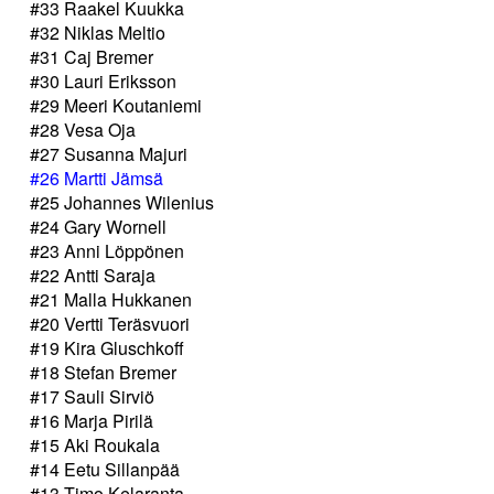
#33 Raakel Kuukka
#32 Niklas Meltio
#31 Caj Bremer
#30 Lauri Eriksson
#29 Meeri Koutaniemi
#28 Vesa Oja
#27 Susanna Majuri
#26 Martti Jämsä
#25 Johannes Wilenius
#24 Gary Wornell
#23 Anni Löppönen
#22 Antti Saraja
#21 Malla Hukkanen
#20 Vertti Teräsvuori
#19 Kira Gluschkoff
#18 Stefan Bremer
#17 Sauli Sirviö
#16 Marja Pirilä
#15 Aki Roukala
#14 Eetu Sillanpää
#13 Timo Kelaranta