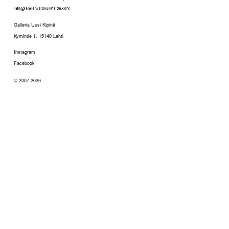
Galleria Uusi Kipinä
Kymintie 1, 15140 Lahti
Instagram
Facebook
© 2007-2026