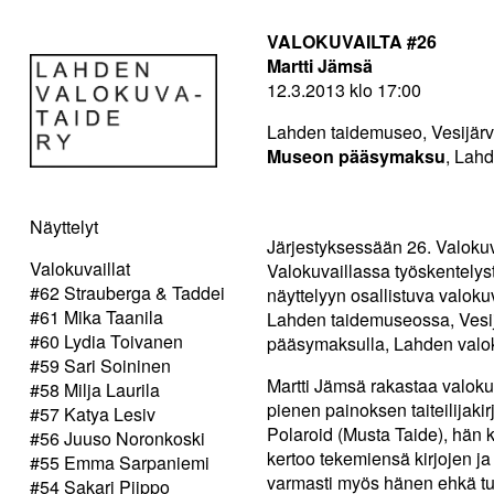
VALOKUVAILTA #26
Martti Jämsä
12.3.2013 klo 17:00
Lahden taidemuseo, Vesijärv
Museon pääsymaksu
, Lahd
Näyttelyt
Järjestyksessään 26. Valokuva
Valokuvaillat
Valokuvaillassa työskentelys
#62 Strauberga & Taddei
näyttelyyn osallistuva valokuv
#61 Mika Taanila
Lahden taidemuseossa, Vesi
#60 Lydia Toivanen
pääsymaksulla, Lahden valoku
#59 Sari Soininen
Martti Jämsä rakastaa valokuv
#58 Milja Laurila
pienen painoksen taiteilijak
#57 Katya Lesiv
Polaroid (Musta Taide), hän 
#56 Juuso Noronkoski
kertoo tekemiensä kirjojen j
#55 Emma Sarpaniemi
varmasti myös hänen ehkä tun
#54 Sakari Piippo