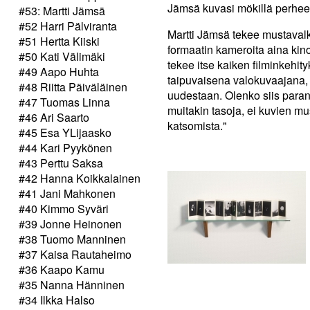
Jämsä kuvasi mökillä perhee
#53: Martti Jämsä
#52 Harri Pälviranta
Martti Jämsä tekee mustavalk
#51 Hertta Kiiski
formaatin kameroita aina ki
#50 Kati Välimäki
tekee itse kaiken filminkehi
#49 Aapo Huhta
taipuvaisena valokuvaajana,
#48 Riitta Päiväläinen
uudestaan. Olenko siis para
#47 Tuomas Linna
muitakin tasoja, ei kuvien mu
#46 Ari Saarto
katsomista."
#45 Esa YLijaasko
#44 Kari Pyykönen
#43 Perttu Saksa
#42 Hanna Koikkalainen
#41 Jani Mahkonen
#40 Kimmo Syväri
#39 Jonne Heinonen
#38 Tuomo Manninen
#37 Kaisa Rautaheimo
#36 Kaapo Kamu
#35 Nanna Hänninen
#34 Ilkka Halso