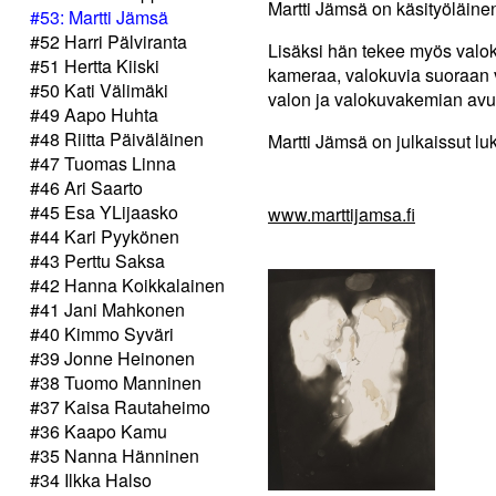
Martti Jämsä on käsityöläine
#53: Martti Jämsä
#52 Harri Pälviranta
Lisäksi hän tekee myös valoku
#51 Hertta Kiiski
kameraa, valokuvia suoraan v
#50 Kati Välimäki
valon ja valokuvakemian avul
#49 Aapo Huhta
#48 Riitta Päiväläinen
Martti Jämsä on julkaissut luk
#47 Tuomas Linna
#46 Ari Saarto
#45 Esa YLijaasko
www.marttijamsa.fi
#44 Kari Pyykönen
#43 Perttu Saksa
#42 Hanna Koikkalainen
#41 Jani Mahkonen
#40 Kimmo Syväri
#39 Jonne Heinonen
#38 Tuomo Manninen
#37 Kaisa Rautaheimo
#36 Kaapo Kamu
#35 Nanna Hänninen
#34 Ilkka Halso