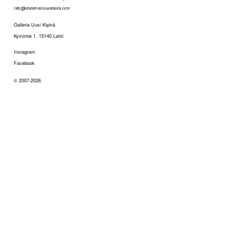
Galleria Uusi Kipinä
Kymintie 1, 15140 Lahti
Instagram
Facebook
© 2007-2026