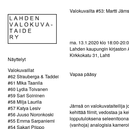
Valokuvailta #53: Martti Jäm
ma. 13.1.2020 klo 18:00-20:
Lahden kaupungin kirjaston A
Kirkkokatu 31, Lahti
Näyttelyt
Valokuvaillat
Vapaa pääsy
#62 Strauberga & Taddei
#61 Mika Taanila
#60 Lydia Toivanen
#59 Sari Soininen
#58 Milja Laurila
Jämsä on valokuvataiteilija 
#57 Katya Lesiv
kehittää filmit, vedostaa ja
#56 Juuso Noronkoski
lopputuloksena seleenitoona
#55 Emma Sarpaniemi
(vanhoja) analogisia kamero
#54 Sakari Piippo