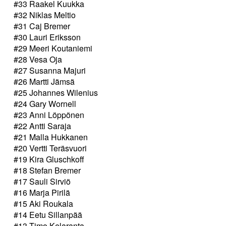
#33 Raakel Kuukka
#32 Niklas Meltio
#31 Caj Bremer
#30 Lauri Eriksson
#29 Meeri Koutaniemi
#28 Vesa Oja
#27 Susanna Majuri
#26 Martti Jämsä
#25 Johannes Wilenius
#24 Gary Wornell
#23 Anni Löppönen
#22 Antti Saraja
#21 Malla Hukkanen
#20 Vertti Teräsvuori
#19 Kira Gluschkoff
#18 Stefan Bremer
#17 Sauli Sirviö
#16 Marja Pirilä
#15 Aki Roukala
#14 Eetu Sillanpää
#13 Timo Kelaranta