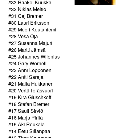
#33 Raakel Kuukka
#32 Niklas Meltio
#31 Caj Bremer
#30 Lauri Eriksson
#29 Meeri Koutaniemi
#28 Vesa Oja
#27 Susanna Majuri
#26 Martti Jämsä
#25 Johannes Wilenius
#24 Gary Wornell
#23 Anni Löppönen
#22 Antti Saraja
#21 Malla Hukkanen
#20 Vertti Teräsvuori
#19 Kira Gluschkoff
#18 Stefan Bremer
#17 Sauli Sirviö
#16 Marja Pirilä
#15 Aki Roukala
#14 Eetu Sillanpää
#13 Timo Kelaranta