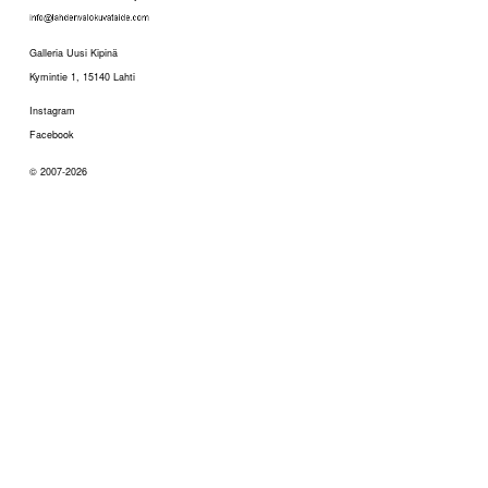
Galleria Uusi Kipinä
Kymintie 1, 15140 Lahti
Instagram
Facebook
© 2007-2026