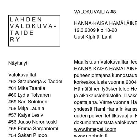
VALOKUVAILTA #8
HANNA-KAISA HÄMÄLÄIN
12.3.2009 klo 18-20
Uusi Kipinä, Lahti
Maaliskuun Valokuvaillan tee
Näyttelyt
HANNA-KAISA HÄMÄLÄINEN. S
Valokuvaillat
puheenjohtajana kunnostautu
#62 Strauberga & Taddei
korkeakoulusta vuonna 2004,
#61 Mika Taanila
Hämäläinen työskentelee Hel
#60 Lydia Toivanen
ja aikakauslehdistölle. Lisäk
#59 Sari Soininen
opettajana. Viime vuonna H
#58 Milja Laurila
yhdessä Rami Hanafin kanssa
#57 Katya Lesiv
uuden polven lehtikuvaajia.
#56 Juuso Noronkoski
dokumentaarisista valokuvista
#55 Emma Sarpaniemi
www.ihmepeili.com
#54 Sakari Piippo
www.ngphoto.fi