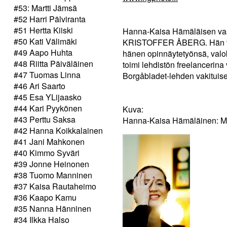
#53: Martti Jämsä
#52 Harri Pälviranta
#51 Hertta Kiiski
Hanna-Kaisa Hämäläisen vast
#50 Kati Välimäki
KRISTOFFER ÅBERG. Hän valmi
#49 Aapo Huhta
hänen opinnäytetyönsä, valok
#48 Riitta Päiväläinen
toimi lehdistön freelancerina
#47 Tuomas Linna
Borgåbladet-lehden vakituise
#46 Ari Saarto
#45 Esa YLijaasko
#44 Kari Pyykönen
Kuva:
#43 Perttu Saksa
Hanna-Kaisa Hämäläinen: M
#42 Hanna Koikkalainen
#41 Jani Mahkonen
#40 Kimmo Syväri
#39 Jonne Heinonen
#38 Tuomo Manninen
#37 Kaisa Rautaheimo
#36 Kaapo Kamu
#35 Nanna Hänninen
#34 Ilkka Halso