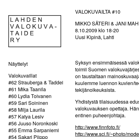
VALOKUVAILTA #10
MIKKO SÄTERI & JANI MA
8.10.2009 klo 18-20
Uusi Kipinä, Lahti
Syksyn ensimmäisessä valokuv
Näyttelyt
toimii Suomen valokuvajärjest
Valokuvaillat
on taustaltaan mainoskuvaaja
#62 Strauberga & Taddei
kuulemme luennon kuvien/teo
#61 Mika Taanila
tekijänoikeuksista.
#60 Lydia Toivanen
Yhdistystä tilaisuudessa ed
#59 Sari Soininen
valokuvauksen opettaja. Hän 
#58 Milja Laurila
entinen puheenjohtaja.
#57 Katya Lesiv
#56 Juuso Noronkoski
http://www.finnfoto.fi/
#55 Emma Sarpaniemi
http://www.sci.fi/~photo/mode
#54 Sakari Piippo