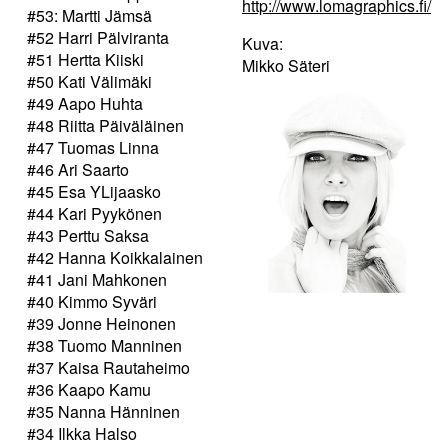
http://www.lomagraphics.fi/
#53: Martti Jämsä
#52 Harri Pälviranta
Kuva:
#51 Hertta Kiiski
Mikko Säteri
#50 Kati Välimäki
#49 Aapo Huhta
#48 Riitta Päiväläinen
#47 Tuomas Linna
#46 Ari Saarto
#45 Esa YLijaasko
#44 Kari Pyykönen
#43 Perttu Saksa
#42 Hanna Koikkalainen
#41 Jani Mahkonen
#40 Kimmo Syväri
#39 Jonne Heinonen
#38 Tuomo Manninen
#37 Kaisa Rautaheimo
#36 Kaapo Kamu
#35 Nanna Hänninen
#34 Ilkka Halso