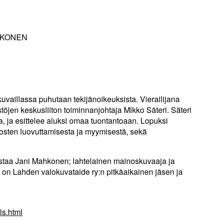
HKONEN
aillassa puhutaan tekijänoikeuksista. Vierailijana
öjen keskusliiton toiminnanjohtaja Mikko Säteri. Säteri
, ja esittelee aluksi omaa tuontantoaan. Lopuksi
sten luovuttamisesta ja myymisestä, sekä
ustaa Jani Mahkonen; lahtelainen mainoskuvaaja ja
on Lahden valokuvataide ry:n pitkäaikainen jäsen ja
ls.html