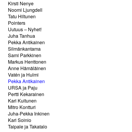
Kirsti Nenye
Noomi Ljungdell
Tatu Hiltunen
Pointers
Uutuus – Nyhet!
Juha Tanhua
Pekka Antikainen
Silmänkantama
Sami Parkkinen
Markus Henttonen
Anne Hämäläinen
Vatén ja Hulmi
Pekka Antikainen
URSA ja Paju
Pertti Kekarainen
Kari Kuitunen
Mitro Kontturi
Juha-Pekka Inkinen
Kari Soinio
Taipale ja Takatalo