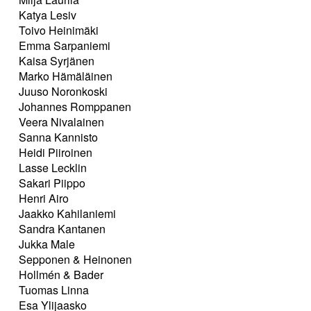
Katya Lesiv
Toivo Heinimäki
Emma Sarpaniemi
Kaisa Syrjänen
Marko Hämäläinen
Juuso Noronkoski
Johannes Romppanen
Veera Nivalainen
Sanna Kannisto
Heidi Piiroinen
Lasse Lecklin
Sakari Piippo
Henri Airo
Jaakko Kahilaniemi
Sandra Kantanen
Jukka Male
Sepponen & Heinonen
Hollmén & Bader
Tuomas Linna
Esa Ylijaasko