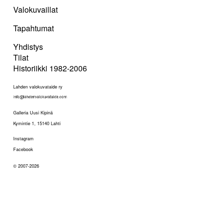
Valokuvaillat
Tapahtumat
Yhdistys
Tilat
Historiikki 1982-2006
Lahden valokuvataide ry
Galleria Uusi Kipinä
Kymintie 1, 15140 Lahti
Instagram
Facebook
© 2007-2026