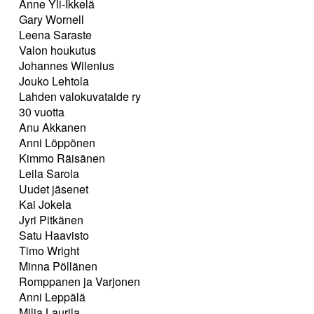
Anne Yli-Ikkelä
Gary Wornell
Leena Saraste
Valon houkutus
Johannes Wilenius
Jouko Lehtola
Lahden valokuvataide ry
30 vuotta
Anu Akkanen
Anni Löppönen
Kimmo Räisänen
Leila Sarola
Uudet jäsenet
Kai Jokela
Jyri Pitkänen
Satu Haavisto
Timo Wright
Minna Pöllänen
Romppanen ja Varjonen
Anni Leppälä
Milja Laurila