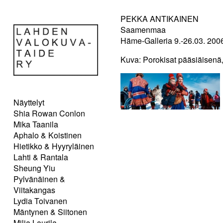
PEKKA ANTIKAINEN
Saamenmaa
Häme-Galleria 9.-26.03. 200
Kuva: Porokisat pääsiäisenä
Näyttelyt
Shia Rowan Conlon
Mika Taanila
Aphalo & Koistinen
Hietikko & Hyyryläinen
Lahti & Rantala
Sheung Yiu
Pylvänäinen &
Viitakangas
Lydia Toivanen
Mäntynen & Siitonen
Milja Laurila