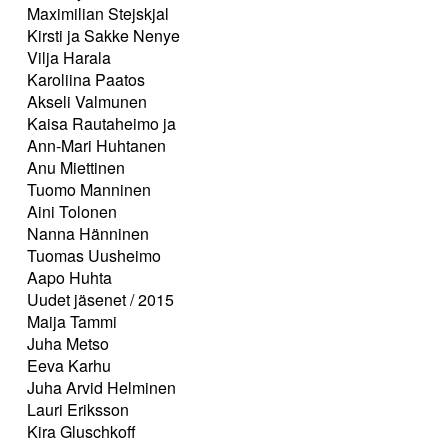
Maximilian Stejskjal
Kirsti ja Sakke Nenye
Vilja Harala
Karoliina Paatos
Akseli Valmunen
Kaisa Rautaheimo ja
Ann-Mari Huhtanen
Anu Miettinen
Tuomo Manninen
Aini Tolonen
Nanna Hänninen
Tuomas Uusheimo
Aapo Huhta
Uudet jäsenet / 2015
Maija Tammi
Juha Metso
Eeva Karhu
Juha Arvid Helminen
Lauri Eriksson
Kira Gluschkoff