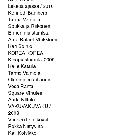
Liikettä ajassa / 2010
Kenneth Bamberg
Tarmo Valmela
Soukka ja Riikonen
Ennen muistamista
Arno Rafael Minkkinen
Kari Soinio
KOREA KOREA
Kisapuistorock / 2009
Kalle Kataila
Tarmo Valmela
Olemme muuttaneet
Vesa Ranta
Square Minutes
Aada Niilola
VAKUVAKUVAKU /
2008
Vuoden Lehtikuvat
Pekka Niittyvirta
Kati Koivikko