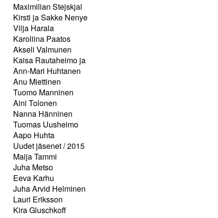
Maximilian Stejskjal
Kirsti ja Sakke Nenye
Vilja Harala
Karoliina Paatos
Akseli Valmunen
Kaisa Rautaheimo ja
Ann-Mari Huhtanen
Anu Miettinen
Tuomo Manninen
Aini Tolonen
Nanna Hänninen
Tuomas Uusheimo
Aapo Huhta
Uudet jäsenet / 2015
Maija Tammi
Juha Metso
Eeva Karhu
Juha Arvid Helminen
Lauri Eriksson
Kira Gluschkoff