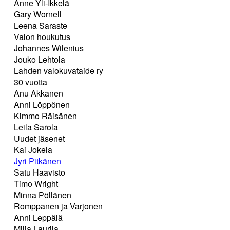
Anne Yli-Ikkelä
Gary Wornell
Leena Saraste
Valon houkutus
Johannes Wilenius
Jouko Lehtola
Lahden valokuvataide ry
30 vuotta
Anu Akkanen
Anni Löppönen
Kimmo Räisänen
Leila Sarola
Uudet jäsenet
Kai Jokela
Jyri Pitkänen
Satu Haavisto
Timo Wright
Minna Pöllänen
Romppanen ja Varjonen
Anni Leppälä
Milja Laurila