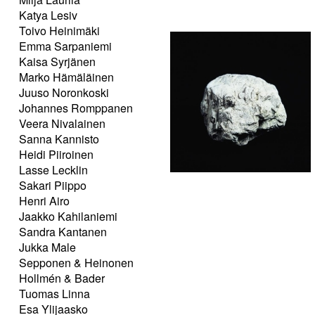
Katya Lesiv
Toivo Heinimäki
Emma Sarpaniemi
Kaisa Syrjänen
Marko Hämäläinen
Juuso Noronkoski
Johannes Romppanen
Veera Nivalainen
Sanna Kannisto
Heidi Piiroinen
Lasse Lecklin
Sakari Piippo
Henri Airo
Jaakko Kahilaniemi
Sandra Kantanen
Jukka Male
Sepponen & Heinonen
Hollmén & Bader
Tuomas Linna
Esa Ylijaasko