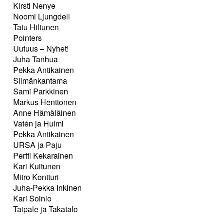
Kirsti Nenye
Noomi Ljungdell
Tatu Hiltunen
Pointers
Uutuus – Nyhet!
Juha Tanhua
Pekka Antikainen
Silmänkantama
Sami Parkkinen
Markus Henttonen
Anne Hämäläinen
Vatén ja Hulmi
Pekka Antikainen
URSA ja Paju
Pertti Kekarainen
Kari Kuitunen
Mitro Kontturi
Juha-Pekka Inkinen
Kari Soinio
Taipale ja Takatalo