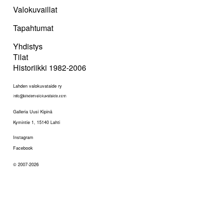
Valokuvaillat
Tapahtumat
Yhdistys
Tilat
Historiikki 1982-2006
Lahden valokuvataide ry
Galleria Uusi Kipinä
Kymintie 1, 15140 Lahti
Instagram
Facebook
© 2007-2026