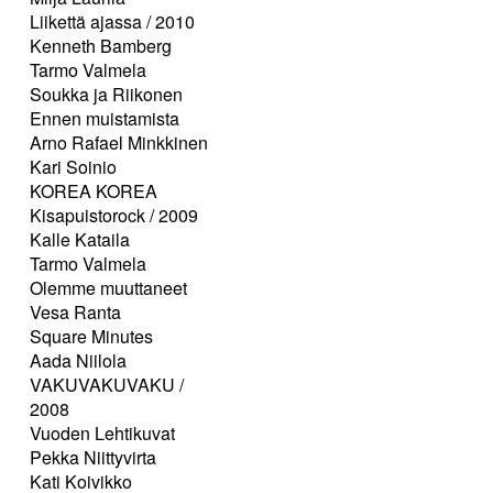
Liikettä ajassa / 2010
Kenneth Bamberg
Tarmo Valmela
Soukka ja Riikonen
Ennen muistamista
Arno Rafael Minkkinen
Kari Soinio
KOREA KOREA
Kisapuistorock / 2009
Kalle Kataila
Tarmo Valmela
Olemme muuttaneet
Vesa Ranta
Square Minutes
Aada Niilola
VAKUVAKUVAKU /
2008
Vuoden Lehtikuvat
Pekka Niittyvirta
Kati Koivikko