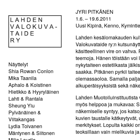
JYRI PITKÄNEN
1.6. – 19.6.2011
Uusi Kipinä, Kenno, Kymintie
Lahden kesälomakauden kultt
Valokuvataide ry:n kutsunäytte
käsitteellinen vire on vahva.
teemoja. Hänen töistään voi lö
Näyttelyt
nykytaiteen estetiikasta jälkis
Shia Rowan Conlon
saakka. Pitkänen pyrkii tait
Mika Taanila
olemassaoloa. Samalla paljas
Aphalo & Koistinen
alkuperäisyyksistä sekä näkem
Hietikko & Hyyryläinen
Lahden Muotoiluinstituutista
Lahti & Rantala
myös helppoa ja mukavaa: Sitä 
Sheung Yiu
näkemiselle syntyy, jos katsoj
Pylvänäinen &
kuvien taustalle kätkeytyvät, 
Viitakangas
merkitykset. Lopulta kaikki on
Lydia Toivanen
teoksillaan vain mielikuvia j
Mäntynen & Siitonen
Milja Laurila