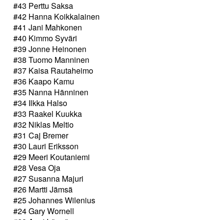
#43 Perttu Saksa
#42 Hanna Koikkalainen
#41 Jani Mahkonen
#40 Kimmo Syväri
#39 Jonne Heinonen
#38 Tuomo Manninen
#37 Kaisa Rautaheimo
#36 Kaapo Kamu
#35 Nanna Hänninen
#34 Ilkka Halso
#33 Raakel Kuukka
#32 Niklas Meltio
#31 Caj Bremer
#30 Lauri Eriksson
#29 Meeri Koutaniemi
#28 Vesa Oja
#27 Susanna Majuri
#26 Martti Jämsä
#25 Johannes Wilenius
#24 Gary Wornell