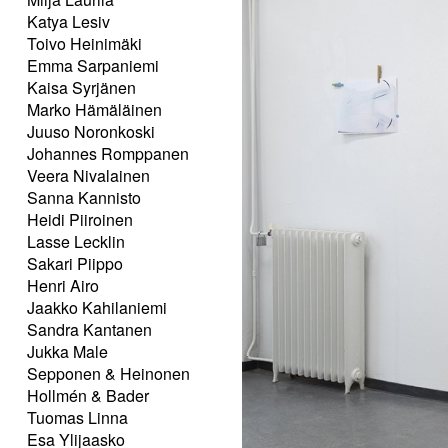
Katya Lesiv
Toivo Heinimäki
Emma Sarpaniemi
Kaisa Syrjänen
Marko Hämäläinen
Juuso Noronkoski
Johannes Romppanen
Veera Nivalainen
Sanna Kannisto
Heidi Piiroinen
Lasse Lecklin
Sakari Piippo
Henri Airo
Jaakko Kahilaniemi
Sandra Kantanen
Jukka Male
Sepponen & Heinonen
Hollmén & Bader
Tuomas Linna
Esa Ylijaasko