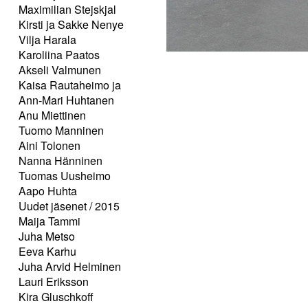
Maximilian Stejskjal
Kirsti ja Sakke Nenye
Vilja Harala
Karoliina Paatos
Akseli Valmunen
Kaisa Rautaheimo ja
Ann-Mari Huhtanen
Anu Miettinen
Tuomo Manninen
Aini Tolonen
Nanna Hänninen
Tuomas Uusheimo
Aapo Huhta
Uudet jäsenet / 2015
Maija Tammi
Juha Metso
Eeva Karhu
Juha Arvid Helminen
Lauri Eriksson
Kira Gluschkoff