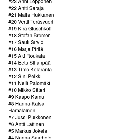
#23 Anni Löppönen
#22 Antti Saraja
#21 Malla Hukkanen
#20 Vertti Teräsvuori
#19 Kira Gluschkoff
#18 Stefan Bremer
#17 Sauli Sirviö
#16 Marja Pirilä
#15 Aki Roukala
#14 Eetu Sillanpää
#13 Timo Kelaranta
#12 Sini Pelkki
#11 Nelli Palomäki
#10 Mikko Säteri
#9 Kaapo Kamu
#8 Hanna-Kaisa
Hämäläinen
#7 Jussi Puikkonen
#6 Antti Laitinen
#5 Markus Jokela
#4 Nanna Saarhelo