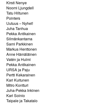
Kirsti Nenye
Noomi Ljungdell
Tatu Hiltunen
Pointers
Uutuus – Nyhet!
Juha Tanhua
Pekka Antikainen
Silmänkantama
Sami Parkkinen
Markus Henttonen
Anne Hämäläinen
Vatén ja Hulmi
Pekka Antikainen
URSA ja Paju
Pertti Kekarainen
Kari Kuitunen
Mitro Kontturi
Juha-Pekka Inkinen
Kari Soinio
Taipale ja Takatalo