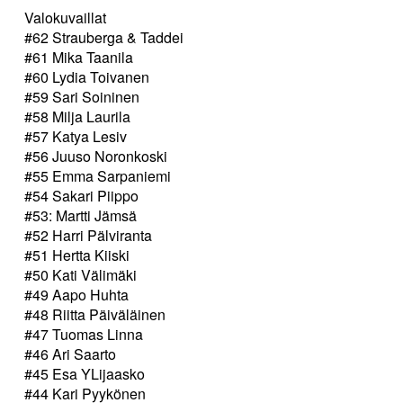
Valokuvaillat
#62 Strauberga & Taddei
#61 Mika Taanila
#60 Lydia Toivanen
#59 Sari Soininen
#58 Milja Laurila
#57 Katya Lesiv
#56 Juuso Noronkoski
#55 Emma Sarpaniemi
#54 Sakari Piippo
#53: Martti Jämsä
#52 Harri Pälviranta
#51 Hertta Kiiski
#50 Kati Välimäki
#49 Aapo Huhta
#48 Riitta Päiväläinen
#47 Tuomas Linna
#46 Ari Saarto
#45 Esa YLijaasko
#44 Kari Pyykönen