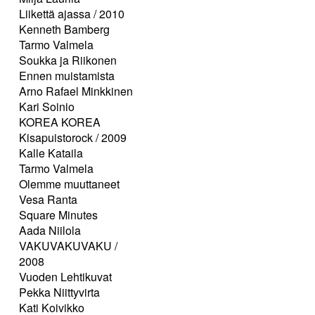
Liikettä ajassa / 2010
Kenneth Bamberg
Tarmo Valmela
Soukka ja Riikonen
Ennen muistamista
Arno Rafael Minkkinen
Kari Soinio
KOREA KOREA
Kisapuistorock / 2009
Kalle Kataila
Tarmo Valmela
Olemme muuttaneet
Vesa Ranta
Square Minutes
Aada Niilola
VAKUVAKUVAKU /
2008
Vuoden Lehtikuvat
Pekka Niittyvirta
Kati Koivikko