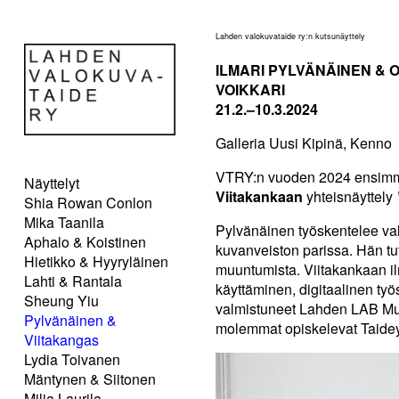
Lahden valokuvataide ry:n kutsunäyttely
ILMARI PYLVÄNÄINEN & O
VOIKKARI
21.2.–10.3.2024
Galleria Uusi Kipinä, Kenno
VTRY:n vuoden 2024 ensimm
Näyttelyt
Viitakankaan
yhteisnäyttely
Shia Rowan Conlon
Mika Taanila
Pylvänäinen työskentelee val
Aphalo & Koistinen
kuvanveiston parissa. Hän tut
Hietikko & Hyyryläinen
muuntumista. Viitakankaan il
Lahti & Rantala
käyttäminen, digitaalinen työ
Sheung Yiu
valmistuneet Lahden LAB Muot
Pylvänäinen &
molemmat opiskelevat Taidey
Viitakangas
Lydia Toivanen
Mäntynen & Siitonen
Milja Laurila