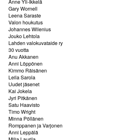
Anne Yli-Ikkelä
Gary Wornell
Leena Saraste
Valon houkutus
Johannes Wilenius
Jouko Lehtola
Lahden valokuvataide ry
30 vuotta
Anu Akkanen
Anni Löppönen
Kimmo Räisänen
Leila Sarola
Uudet jäsenet
Kai Jokela
Jyri Pitkänen
Satu Haavisto
Timo Wright
Minna Pöllänen
Romppanen ja Varjonen
Anni Leppälä
Milja Laurila