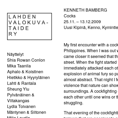
KENNETH BAMBERG
Cocks
25.11. – 13.12.2009
Uusi Kipinä, Kenno, Kymintie
My first encounter with a coc
Philippines. When I was out 
Näyttelyt
came closer it seemed that t
Shia Rowan Conlon
street. When the fight start
Mika Taanila
immediately attacked each oth
Aphalo & Koistinen
explosion of animal fury so pu
Hietikko & Hyyryläinen
almost abstract. That night I
Lahti & Rantala
violence that nature can show 
Sheung Yiu
surroundings. A cockfighting
Pylvänäinen &
each other until one wins or t
Viitakangas
struggling.
Lydia Toivanen
Mäntynen & Siitonen
That evening of the cockfigh
Milja Laurila