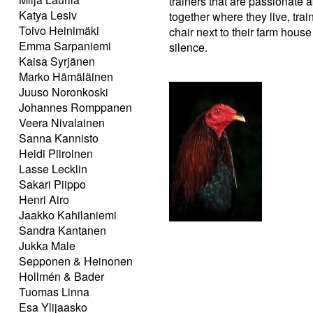
trainers that are passionate 
Katya Lesiv
together where they live, tra
Toivo Heinimäki
chair next to their farm house
Emma Sarpaniemi
silence.
Kaisa Syrjänen
Marko Hämäläinen
Juuso Noronkoski
Johannes Romppanen
Veera Nivalainen
Sanna Kannisto
Heidi Piiroinen
Lasse Lecklin
Sakari Piippo
Henri Airo
Jaakko Kahilaniemi
Sandra Kantanen
Jukka Male
Sepponen & Heinonen
Hollmén & Bader
Tuomas Linna
Esa Ylijaasko