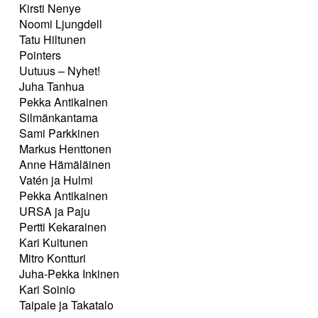
Kirsti Nenye
Noomi Ljungdell
Tatu Hiltunen
Pointers
Uutuus – Nyhet!
Juha Tanhua
Pekka Antikainen
Silmänkantama
Sami Parkkinen
Markus Henttonen
Anne Hämäläinen
Vatén ja Hulmi
Pekka Antikainen
URSA ja Paju
Pertti Kekarainen
Kari Kuitunen
Mitro Kontturi
Juha-Pekka Inkinen
Kari Soinio
Taipale ja Takatalo