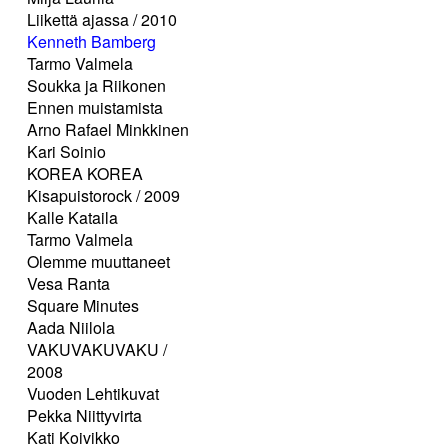
Liikettä ajassa / 2010
Kenneth Bamberg
Tarmo Valmela
Soukka ja Riikonen
Ennen muistamista
Arno Rafael Minkkinen
Kari Soinio
KOREA KOREA
Kisapuistorock / 2009
Kalle Kataila
Tarmo Valmela
Olemme muuttaneet
Vesa Ranta
Square Minutes
Aada Niilola
VAKUVAKUVAKU /
2008
Vuoden Lehtikuvat
Pekka Niittyvirta
Kati Koivikko