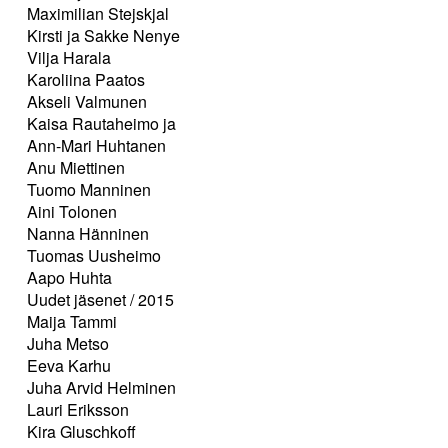
Maximilian Stejskjal
Kirsti ja Sakke Nenye
Vilja Harala
Karoliina Paatos
Akseli Valmunen
Kaisa Rautaheimo ja
Ann-Mari Huhtanen
Anu Miettinen
Tuomo Manninen
Aini Tolonen
Nanna Hänninen
Tuomas Uusheimo
Aapo Huhta
Uudet jäsenet / 2015
Maija Tammi
Juha Metso
Eeva Karhu
Juha Arvid Helminen
Lauri Eriksson
Kira Gluschkoff