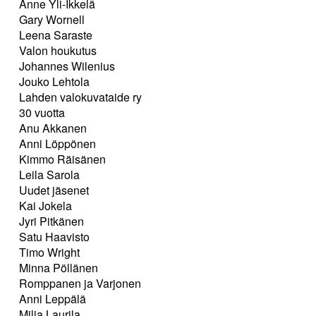
Anne Yli-Ikkelä
Gary Wornell
Leena Saraste
Valon houkutus
Johannes Wilenius
Jouko Lehtola
Lahden valokuvataide ry
30 vuotta
Anu Akkanen
Anni Löppönen
Kimmo Räisänen
Leila Sarola
Uudet jäsenet
Kai Jokela
Jyri Pitkänen
Satu Haavisto
Timo Wright
Minna Pöllänen
Romppanen ja Varjonen
Anni Leppälä
Milja Laurila