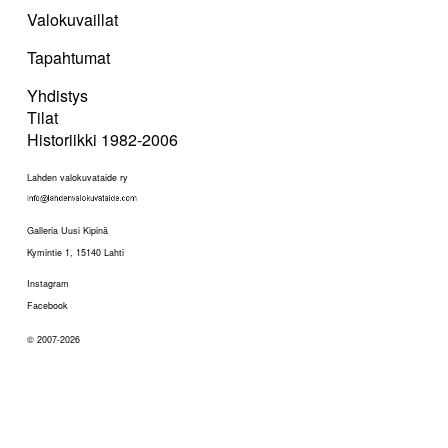
Valokuvaillat
Tapahtumat
Yhdistys
Tilat
Historiikki 1982-2006
Lahden valokuvataide ry
Galleria Uusi Kipinä
Kymintie 1, 15140 Lahti
Instagram
Facebook
© 2007-2026