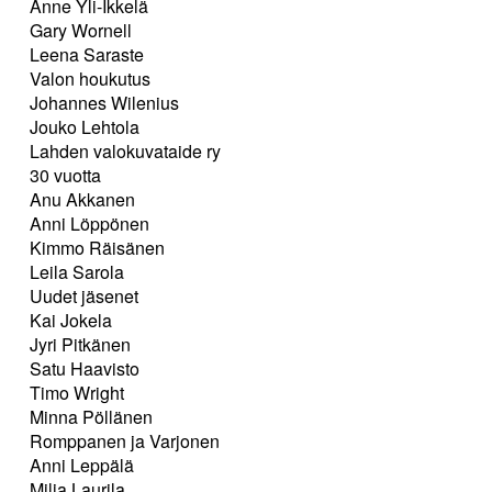
Anne Yli-Ikkelä
Gary Wornell
Leena Saraste
Valon houkutus
Johannes Wilenius
Jouko Lehtola
Lahden valokuvataide ry
30 vuotta
Anu Akkanen
Anni Löppönen
Kimmo Räisänen
Leila Sarola
Uudet jäsenet
Kai Jokela
Jyri Pitkänen
Satu Haavisto
Timo Wright
Minna Pöllänen
Romppanen ja Varjonen
Anni Leppälä
Milja Laurila