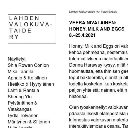
Lahden valokuvataide ry:n kutsunäyttely
VEERA NIVALAINEN:
HONEY, MILK AND EGGS
8.–25.4.2021
Honey, Milk and Eggs on val
kehoa pehmeänä, nestemäisen
informatiivisena materiaalis
Näyttelyt
Donna Haraway kysyy, mitä h
Shia Rowan Conlon
huomauttaa, että ihmisen ge
Mika Taanila
loput bakteereita, sieniä ja a
Aphalo & Koistinen
todella kosketan, kun koske
Hietikko & Hyyryläinen
paljon yhteistä; nainen, eläi
Lahti & Rantala
historiaa.
Sheung Yiu
Pylvänäinen &
Olen työskennellyt valokuvan
Viitakangas
pääasiallisesti eläinperäisiä
Lydia Toivanen
kiinnostus valokuvan materia
Mäntynen & Siitonen
interaktiivismpana osana. T
Milja Laurila