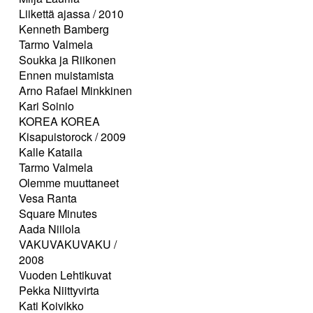
Liikettä ajassa / 2010
Kenneth Bamberg
Tarmo Valmela
Soukka ja Riikonen
Ennen muistamista
Arno Rafael Minkkinen
Kari Soinio
KOREA KOREA
Kisapuistorock / 2009
Kalle Kataila
Tarmo Valmela
Olemme muuttaneet
Vesa Ranta
Square Minutes
Aada Niilola
VAKUVAKUVAKU /
2008
Vuoden Lehtikuvat
Pekka Niittyvirta
Kati Koivikko