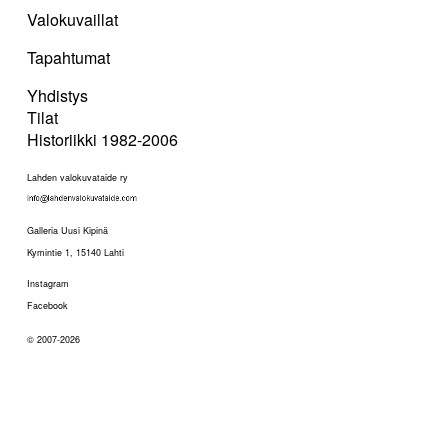
Valokuvaillat
Tapahtumat
Yhdistys
Tilat
Historiikki 1982-2006
Lahden valokuvataide ry
Galleria Uusi Kipinä
Kymintie 1, 15140 Lahti
Instagram
Facebook
© 2007-2026