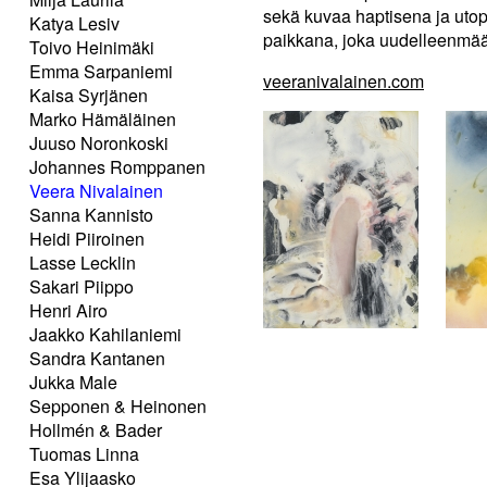
sekä kuvaa haptisena ja utop
Katya Lesiv
paikkana, joka uudelleenmääri
Toivo Heinimäki
Emma Sarpaniemi
veeranivalainen.com
Kaisa Syrjänen
Marko Hämäläinen
Juuso Noronkoski
Johannes Romppanen
Veera Nivalainen
Sanna Kannisto
Heidi Piiroinen
Lasse Lecklin
Sakari Piippo
Henri Airo
Jaakko Kahilaniemi
Sandra Kantanen
Jukka Male
Sepponen & Heinonen
Hollmén & Bader
Tuomas Linna
Esa Ylijaasko