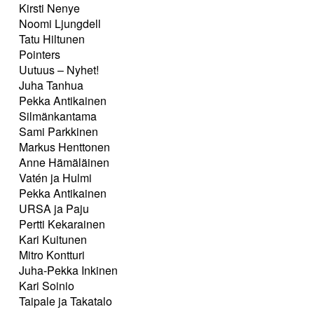
Kirsti Nenye
Noomi Ljungdell
Tatu Hiltunen
Pointers
Uutuus – Nyhet!
Juha Tanhua
Pekka Antikainen
Silmänkantama
Sami Parkkinen
Markus Henttonen
Anne Hämäläinen
Vatén ja Hulmi
Pekka Antikainen
URSA ja Paju
Pertti Kekarainen
Kari Kuitunen
Mitro Kontturi
Juha-Pekka Inkinen
Kari Soinio
Taipale ja Takatalo