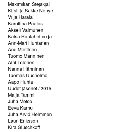
Maximilian Stejskjal
Kirsti ja Sakke Nenye
Vilja Harala
Karoliina Paatos
Akseli Valmunen
Kaisa Rautaheimo ja
Ann-Mari Huhtanen
Anu Miettinen
Tuomo Manninen
Aini Tolonen
Nanna Hänninen
Tuomas Uusheimo
Aapo Huhta
Uudet jäsenet / 2015
Maija Tammi
Juha Metso
Eeva Karhu
Juha Arvid Helminen
Lauri Eriksson
Kira Gluschkoff