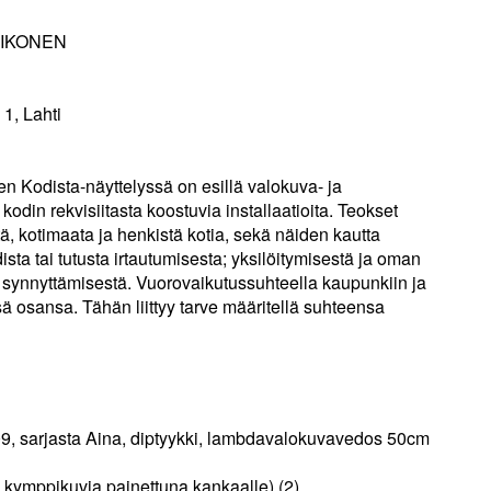
IIKONEN
1, Lahti
n Kodista-näyttelyssä on esillä valokuva- ja
 kodin rekvisiitasta koostuvia installaatioita. Teokset
tä, kotimaata ja henkistä kotia, sekä näiden kautta
sta tai tutusta irtautumisesta; yksilöitymisestä ja oman
synnyttämisestä. Vuorovaikutussuhteella kaupunkiin ja
sä osansa. Tähän liittyy tarve määritellä suhteensa
, sarjasta Aina, diptyykki, lambdavalokuvavedos 50cm
 kymppikuvia painettuna kankaalle) (2)