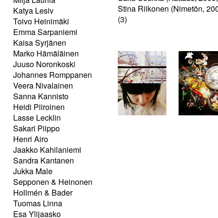
Stina Riikonen (Nimetön, 200
Katya Lesiv
(3)
Toivo Heinimäki
Emma Sarpaniemi
Kaisa Syrjänen
Marko Hämäläinen
Juuso Noronkoski
Johannes Romppanen
Veera Nivalainen
Sanna Kannisto
Heidi Piiroinen
Lasse Lecklin
Sakari Piippo
Henri Airo
Jaakko Kahilaniemi
Sandra Kantanen
Jukka Male
Sepponen & Heinonen
Hollmén & Bader
Tuomas Linna
Esa Ylijaasko