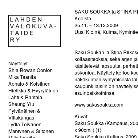
SAKU SOUKKA ja STINA R
Kodista
25.11. – 13.12.2009
Uusi Kipinä, Kulma, Kymintie 
Saku Soukan ja Stina Riikose
kollaasiteoksia, sekä arjen ja
Näyttelyt
käsittelevät lapsuutta, perhet
Shia Rowan Conlon
uskontoa. Näyttely kertoo kodi
Mika Taanila
näkökulman syntymisestä tai 
Aphalo & Koistinen
kaupunkilaisiin on näyttelyis
Hietikko & Hyyryläinen
asuinpaikkoihinsa.
Lahti & Rantala
Sheung Yiu
www.sakusoukka.com
Pylvänäinen &
Kuvat:
Viitakangas
Saku Soukka (Kampaus, 2009
Lydia Toivanen
x 90cm. ) (1)
Mäntynen & Siitonen
Saku Soukka (Kattaus, 2009,
Milja Laurila