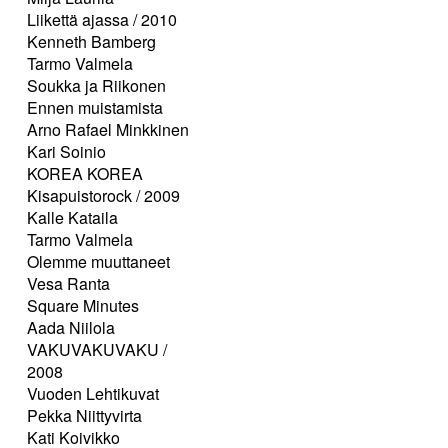
Liikettä ajassa / 2010
Kenneth Bamberg
Tarmo Valmela
Soukka ja Riikonen
Ennen muistamista
Arno Rafael Minkkinen
Kari Soinio
KOREA KOREA
Kisapuistorock / 2009
Kalle Kataila
Tarmo Valmela
Olemme muuttaneet
Vesa Ranta
Square Minutes
Aada Niilola
VAKUVAKUVAKU /
2008
Vuoden Lehtikuvat
Pekka Niittyvirta
Kati Koivikko