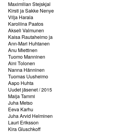
Maximilian Stejskjal
Kirsti ja Sakke Nenye
Vilja Harala
Karoliina Paatos
Akseli Valmunen
Kaisa Rautaheimo ja
Ann-Mari Huhtanen
Anu Miettinen
Tuomo Manninen
Aini Tolonen
Nanna Hänninen
Tuomas Uusheimo
Aapo Huhta
Uudet jäsenet / 2015
Maija Tammi
Juha Metso
Eeva Karhu
Juha Arvid Helminen
Lauri Eriksson
Kira Gluschkoff