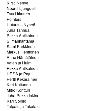
Kirsti Nenye
Noomi Ljungdell
Tatu Hiltunen
Pointers
Uutuus – Nyhet!
Juha Tanhua
Pekka Antikainen
Silmänkantama
Sami Parkkinen
Markus Henttonen
Anne Hämäläinen
Vatén ja Hulmi
Pekka Antikainen
URSA ja Paju
Pertti Kekarainen
Kari Kuitunen
Mitro Kontturi
Juha-Pekka Inkinen
Kari Soinio
Taipale ja Takatalo