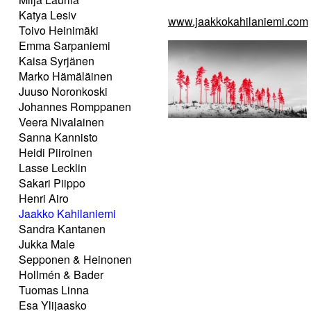
Katya Lesiv
www.jaakkokahilaniemi.com
Toivo Heinimäki
Emma Sarpaniemi
Kaisa Syrjänen
Marko Hämäläinen
Juuso Noronkoski
Johannes Romppanen
Veera Nivalainen
Sanna Kannisto
Heidi Piiroinen
Lasse Lecklin
Sakari Piippo
Henri Airo
Jaakko Kahilaniemi
Sandra Kantanen
Jukka Male
Sepponen & Heinonen
Hollmén & Bader
Tuomas Linna
Esa Ylijaasko