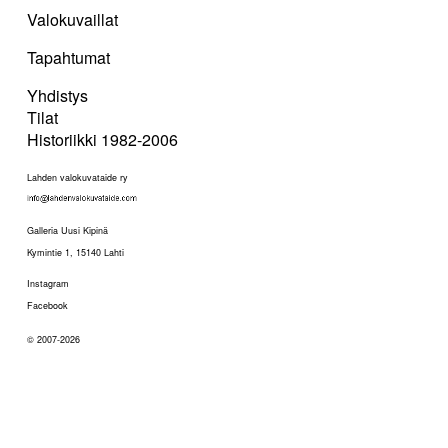
Valokuvaillat
Tapahtumat
Yhdistys
Tilat
Historiikki 1982-2006
Lahden valokuvataide ry
Galleria Uusi Kipinä
Kymintie 1, 15140 Lahti
Instagram
Facebook
© 2007-2026