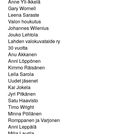
Anne Yli-Ikkelä
Gary Wornell
Leena Saraste
Valon houkutus
Johannes Wilenius
Jouko Lehtola
Lahden valokuvataide ry
30 vuotta
Anu Akkanen
Anni Löppönen
Kimmo Räisänen
Leila Sarola
Uudet jäsenet
Kai Jokela
Jyri Pitkänen
Satu Haavisto
Timo Wright
Minna Pöllänen
Romppanen ja Varjonen
Anni Leppälä
Milja Laurila