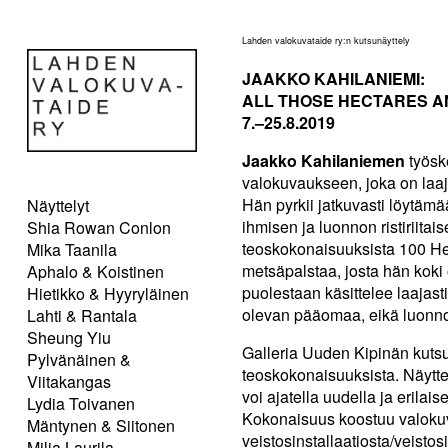
Lahden valokuvataide ry:n kutsunäyttely
JAAKKO KAHILANIEMI:
ALL THOSE HECTARES A
7.–25.8.2019
Jaakko Kahilaniemen
työske
valokuvaukseen, joka on laaje
Hän pyrkii jatkuvasti löytämää
Näyttelyt
ihmisen ja luonnon ristiriit
Shia Rowan Conlon
teoskokonaisuuksista 100 He
Mika Taanila
metsäpalstaa, josta hän koki 
Aphalo & Koistinen
puolestaan käsittelee laajasti
Hietikko & Hyyryläinen
olevan pääomaa, eikä luonn
Lahti & Rantala
Sheung Yiu
Galleria Uuden Kipinän kutsu
Pylvänäinen &
teoskokonaisuuksista. Näytte
Viitakangas
voi ajatella uudella ja erilais
Lydia Toivanen
Kokonaisuus koostuu valokuv
Mäntynen & Siitonen
veistosinstallaatiosta/veistosi
Milja Laurila