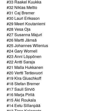
#33 Raakel Kuukka
#32 Niklas Meltio
#31 Caj Bremer
#30 Lauri Eriksson
#29 Meeri Koutaniemi
#28 Vesa Oja
#27 Susanna Majuri
#26 Martti Jämsä
#25 Johannes Wilenius
#24 Gary Wornell
#23 Anni Löppönen
#22 Antti Saraja
#21 Malla Hukkanen
#20 Vertti Teräsvuori
#19 Kira Gluschkoff
#18 Stefan Bremer
#17 Sauli Sirviö
#16 Marja Pirilä
#15 Aki Roukala
#14 Eetu Sillanpää
#13 Timo Kelaranta