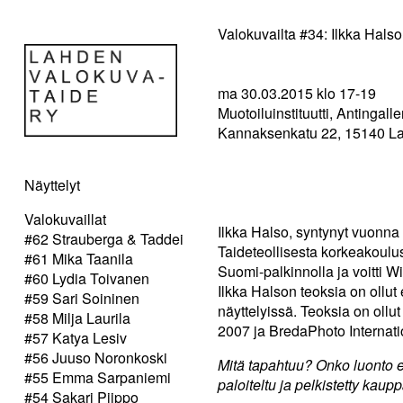
Valokuvailta #34: Ilkka Halso
ma 30.03.2015 klo 17-19
Muotoiluinstituutti, Antingalle
Kannaksenkatu 22, 15140 La
Näyttelyt
Valokuvaillat
Ilkka Halso, syntynyt vuonna 
#62 Strauberga & Taddei
Taideteollisesta korkeakoulu
#61 Mika Taanila
Suomi-palkinnolla ja voitti 
#60 Lydia Toivanen
Ilkka Halson teoksia on ollu
#59 Sari Soininen
näyttelyissä. Teoksia on ol
#58 Milja Laurila
2007 ja BredaPhoto Internat
#57 Katya Lesiv
#56 Juuso Noronkoski
Mitä tapahtuu? Onko luonto 
#55 Emma Sarpaniemi
paloiteltu ja pelkistetty kaup
#54 Sakari Piippo