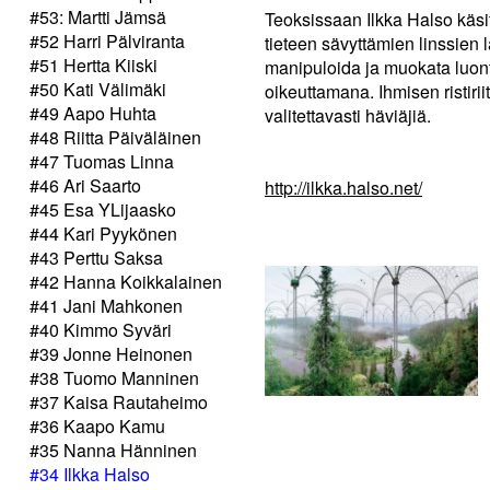
#53: Martti Jämsä
Teoksissaan Ilkka Halso käsi
#52 Harri Pälviranta
tieteen sävyttämien linssien l
#51 Hertta Kiiski
manipuloida ja muokata luont
#50 Kati Välimäki
oikeuttamana. Ihmisen ristiri
#49 Aapo Huhta
valitettavasti häviäjiä.
#48 Riitta Päiväläinen
#47 Tuomas Linna
#46 Ari Saarto
http://ilkka.halso.net/
#45 Esa YLijaasko
#44 Kari Pyykönen
#43 Perttu Saksa
#42 Hanna Koikkalainen
#41 Jani Mahkonen
#40 Kimmo Syväri
#39 Jonne Heinonen
#38 Tuomo Manninen
#37 Kaisa Rautaheimo
#36 Kaapo Kamu
#35 Nanna Hänninen
#34 Ilkka Halso