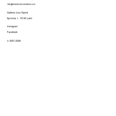
Galleria Uusi Kipinä
Kymintie 1, 15140 Lahti
Instagram
Facebook
© 2007-2026