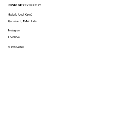
Galleria Uusi Kipinä
Kymintie 1, 15140 Lahti
Instagram
Facebook
© 2007-2026