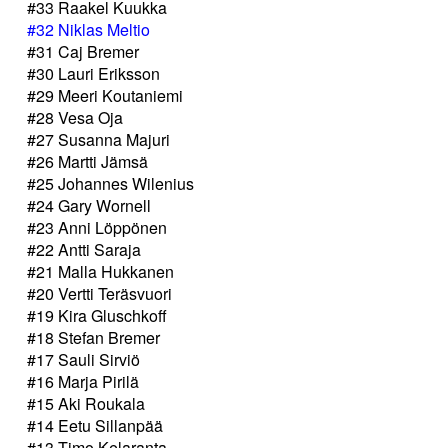
#33 Raakel Kuukka
#32 Niklas Meltio
#31 Caj Bremer
#30 Lauri Eriksson
#29 Meeri Koutaniemi
#28 Vesa Oja
#27 Susanna Majuri
#26 Martti Jämsä
#25 Johannes Wilenius
#24 Gary Wornell
#23 Anni Löppönen
#22 Antti Saraja
#21 Malla Hukkanen
#20 Vertti Teräsvuori
#19 Kira Gluschkoff
#18 Stefan Bremer
#17 Sauli Sirviö
#16 Marja Pirilä
#15 Aki Roukala
#14 Eetu Sillanpää
#13 Timo Kelaranta