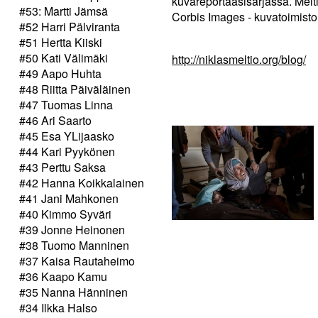
kuvareportaasisarjassa. Melt
#53: Martti Jämsä
Corbis Images - kuvatoimisto
#52 Harri Pälviranta
#51 Hertta Kiiski
#50 Kati Välimäki
http://niklasmeltio.org/blog/
#49 Aapo Huhta
#48 Riitta Päiväläinen
#47 Tuomas Linna
#46 Ari Saarto
#45 Esa YLijaasko
#44 Kari Pyykönen
#43 Perttu Saksa
#42 Hanna Koikkalainen
#41 Jani Mahkonen
#40 Kimmo Syväri
#39 Jonne Heinonen
#38 Tuomo Manninen
#37 Kaisa Rautaheimo
#36 Kaapo Kamu
#35 Nanna Hänninen
#34 Ilkka Halso