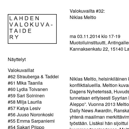
Valokuvailta #32:
Niklas Meltio
ma 03.11.2014 klo 17-19
Muotoiluinstituutti, Antingalle
Kannaksenkatu 22, 15140 La
Näyttelyt
Valokuvaillat
#62 Strauberga & Taddei
Niklas Meltio, helsinkiläinen 
#61 Mika Taanila
konfliktialueilla. Meltion ku
#60 Lydia Toivanen
Dagens Nyheterissä, Huvuds
#59 Sari Soininen
tunnetaan erityisesti Syyria
#58 Milja Laurila
Aleppo”. Vuonna 2013 Meltio 
#57 Katya Lesiv
Daily News Awardin, Ranskan 
#56 Juuso Noronkoski
yhtenä maailman merkittävimm
#55 Emma Sarpaniemi
työstään. Lisäksi hän sijoittu
#54 Sakari Piippo