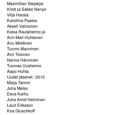
Maximilian Stejskjal
Kirsti ja Sakke Nenye
Vilja Harala
Karoliina Paatos
Akseli Valmunen
Kaisa Rautaheimo ja
Ann-Mari Huhtanen
Anu Miettinen
Tuomo Manninen
Aini Tolonen
Nanna Hänninen
Tuomas Uusheimo
Aapo Huhta
Uudet jäsenet / 2015
Maija Tammi
Juha Metso
Eeva Karhu
Juha Arvid Helminen
Lauri Eriksson
Kira Gluschkoff