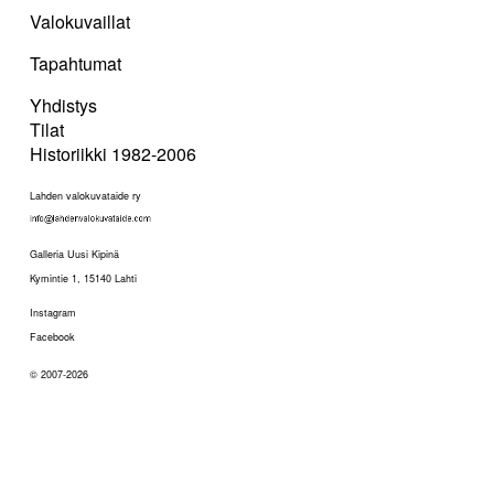
Valokuvaillat
Tapahtumat
Yhdistys
Tilat
Historiikki 1982-2006
Lahden valokuvataide ry
Galleria Uusi Kipinä
Kymintie 1, 15140 Lahti
Instagram
Facebook
© 2007-2026