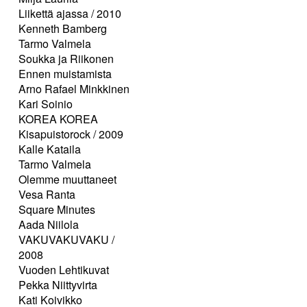
Liikettä ajassa / 2010
Kenneth Bamberg
Tarmo Valmela
Soukka ja Riikonen
Ennen muistamista
Arno Rafael Minkkinen
Kari Soinio
KOREA KOREA
Kisapuistorock / 2009
Kalle Kataila
Tarmo Valmela
Olemme muuttaneet
Vesa Ranta
Square Minutes
Aada Niilola
VAKUVAKUVAKU /
2008
Vuoden Lehtikuvat
Pekka Niittyvirta
Kati Koivikko