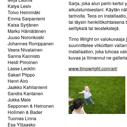
Sarja, joka alun perin kertoi
Katya Lesiv
aikuistumisestani. Käytän näit
Toivo Heinimäki
tarinoita. Teos on installaa
Emma Sarpaniemi
tai täysin henkilökohtaisena ta
Kaisa Syrjänen
selityksiä tai teostekstejä.
Marko Hämäläinen
Juuso Noronkoski
Timo Wright on valokuvaaja 
Johannes Romppanen
suunnittelee viikoittain vall
Veera Nivalainen
installaation, joka tuhoaa v
Sanna Kannisto
kuvaa ja liimannut ne galleria
Heidi Piiroinen
Lasse Lecklin
www.timowright.com/art/
Sakari Piippo
Henri Airo
Jaakko Kahilaniemi
Sandra Kantanen
Jukka Male
Sepponen & Heinonen
Hollmén & Bader
Tuomas Linna
Esa Ylijaasko