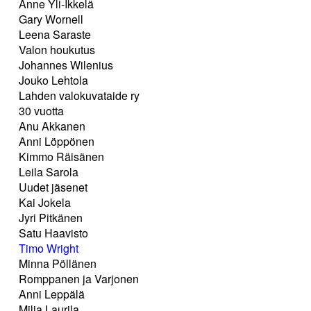
Anne Yli-Ikkelä
Gary Wornell
Leena Saraste
Valon houkutus
Johannes Wilenius
Jouko Lehtola
Lahden valokuvataide ry
30 vuotta
Anu Akkanen
Anni Löppönen
Kimmo Räisänen
Leila Sarola
Uudet jäsenet
Kai Jokela
Jyri Pitkänen
Satu Haavisto
Timo Wright
Minna Pöllänen
Romppanen ja Varjonen
Anni Leppälä
Milja Laurila