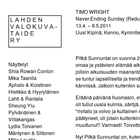
TIMO WRIGHT
Never-Ending Sunday (Redu
13.4. – 8.5.2011
Uusi Kipinä, Kenno, Kymintie
Pitkä Sunnuntai on vuonna 20
Näyttelyt
omaa ja ystävieni elämää aik
Shia Rowan Conlon
jolloin aikuisuuden maanantai
Mika Taanila
se tuntui lapselliselta ja tren
Aphalo & Koistinen
kännissä. Jatkoin kuitenkin sa
Hietikko & Hyyryläinen
Eräänä päivänä huomasin, että
Lahti & Rantala
oli tullut uusia kulmia, särö
Sheung Yiu
"rivitalo ja volvo ja kultaine
Pylvänäinen &
päätyneet, oli jotain kuitenki
Viitakangas
muuttunut? Varmasti! Toivotta
Lydia Toivanen
Mäntynen & Siitonen
Nyt Pitkä Sunnuntai on, kute
Milja Laurila