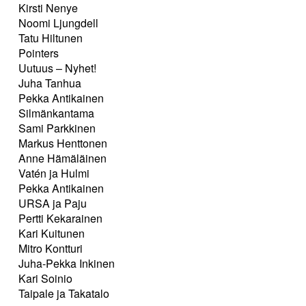
Kirsti Nenye
Noomi Ljungdell
Tatu Hiltunen
Pointers
Uutuus – Nyhet!
Juha Tanhua
Pekka Antikainen
Silmänkantama
Sami Parkkinen
Markus Henttonen
Anne Hämäläinen
Vatén ja Hulmi
Pekka Antikainen
URSA ja Paju
Pertti Kekarainen
Kari Kuitunen
Mitro Kontturi
Juha-Pekka Inkinen
Kari Soinio
Taipale ja Takatalo