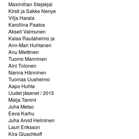
Maximilian Stejskjal
Kirsti ja Sakke Nenye
Vilja Harala
Karoliina Paatos
Akseli Valmunen
Kaisa Rautaheimo ja
Ann-Mari Huhtanen
Anu Miettinen
Tuomo Manninen
Aini Tolonen
Nanna Hänninen
Tuomas Uusheimo
Aapo Huhta
Uudet jäsenet / 2015
Maija Tammi
Juha Metso
Eeva Karhu
Juha Arvid Helminen
Lauri Eriksson
Kira Gluschkoff