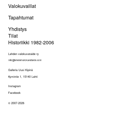
Valokuvaillat
Tapahtumat
Yhdistys
Tilat
Historiikki 1982-2006
Lahden valokuvataide ry
Galleria Uusi Kipinä
Kymintie 1, 15140 Lahti
Instagram
Facebook
© 2007-2026