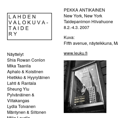
PEKKA ANTIKAINEN
New York, New York
Taidepanimon Hiivahuone
8.2.-4.3. 2007
Kuva:
Fifth avenue, näyteikkuna, 
www.leuku.fi
Näyttelyt
Shia Rowan Conlon
Mika Taanila
Aphalo & Koistinen
Hietikko & Hyyryläinen
Lahti & Rantala
Sheung Yiu
Pylvänäinen &
Viitakangas
Lydia Toivanen
Mäntynen & Siitonen
Milja Laurila