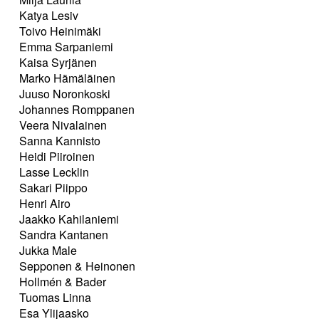
Katya Lesiv
Toivo Heinimäki
Emma Sarpaniemi
Kaisa Syrjänen
Marko Hämäläinen
Juuso Noronkoski
Johannes Romppanen
Veera Nivalainen
Sanna Kannisto
Heidi Piiroinen
Lasse Lecklin
Sakari Piippo
Henri Airo
Jaakko Kahilaniemi
Sandra Kantanen
Jukka Male
Sepponen & Heinonen
Hollmén & Bader
Tuomas Linna
Esa Ylijaasko