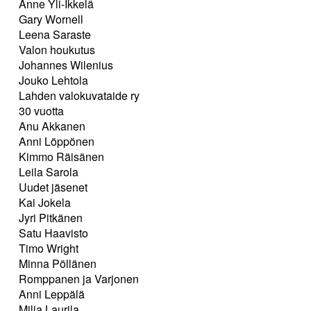
Anne Yli-Ikkelä
Gary Wornell
Leena Saraste
Valon houkutus
Johannes Wilenius
Jouko Lehtola
Lahden valokuvataide ry
30 vuotta
Anu Akkanen
Anni Löppönen
Kimmo Räisänen
Leila Sarola
Uudet jäsenet
Kai Jokela
Jyri Pitkänen
Satu Haavisto
Timo Wright
Minna Pöllänen
Romppanen ja Varjonen
Anni Leppälä
Milja Laurila