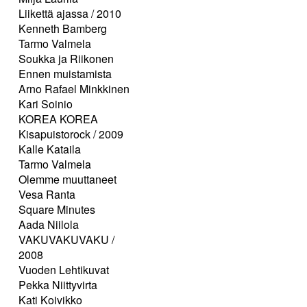
Liikettä ajassa / 2010
Kenneth Bamberg
Tarmo Valmela
Soukka ja Riikonen
Ennen muistamista
Arno Rafael Minkkinen
Kari Soinio
KOREA KOREA
Kisapuistorock / 2009
Kalle Kataila
Tarmo Valmela
Olemme muuttaneet
Vesa Ranta
Square Minutes
Aada Niilola
VAKUVAKUVAKU /
2008
Vuoden Lehtikuvat
Pekka Niittyvirta
Kati Koivikko