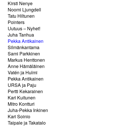
Kirsti Nenye
Noomi Ljungdell
Tatu Hiltunen
Pointers
Uutuus – Nyhet!
Juha Tanhua
Pekka Antikainen
Silmänkantama
Sami Parkkinen
Markus Henttonen
Anne Hämäläinen
Vatén ja Hulmi
Pekka Antikainen
URSA ja Paju
Pertti Kekarainen
Kari Kuitunen
Mitro Kontturi
Juha-Pekka Inkinen
Kari Soinio
Taipale ja Takatalo