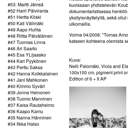
#53: Martti Jämsä
kuvissaan yhdistelevän Kouba
#52 Harri Pälviranta
dokumentaristisessa henkilö
#51 Hertta Kiiski
yksityisnäyttelyitä, sekä ol
#50 Kati Välimäki
ulkomailla.
#49 Aapo Huhta
Voima 04/2008: "Tomas Amos 
#48 Riitta Päiväläinen
katseen kohteena olemista s
#47 Tuomas Linna
#46 Ari Saarto
#45 Esa YLijaasko
Kuva:
#44 Kari Pyykönen
Nelli Palomäki, Viola and El
#43 Perttu Saksa
100x100 cm, pigment print o
#42 Hanna Koikkalainen
Edition of 6 + II AP
#41 Jani Mahkonen
#40 Kimmo Syväri
#39 Jonne Heinonen
#38 Tuomo Manninen
#37 Kaisa Rautaheimo
#36 Kaapo Kamu
#35 Nanna Hänninen
#34 Ilkka Halso