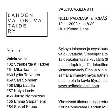
VALOKUVAILTA #11
NELLI PALOMÄKI & TOMÁ
12.11.2009 klo 18-20
Uusi Kipinä, Lahti
Syksyn toisessa ja syyskaud
Näyttelyt
valokuvataide. Vierailijana 
Valokuvaillat
Taideakatemiasta keväällä 20
#62 Strauberga & Taddei
maisteriopintoja Taideteolli
#61 Mika Taanila
yksityisnäyttely Elsa ja Viol
#60 Lydia Toivanen
samalla ilmestyi myös hänen 
#59 Sari Soininen
Lisätietoja ja kuvia löydät os
#58 Milja Laurila
www.nellipalomaki.com
#57 Katya Lesiv
#56 Juuso Noronkoski
#55 Emma Sarpaniemi
Yhdistystä tilaisuudessa e
#54 Sakari Piippo
Kouba opiskelee Lahden Muot