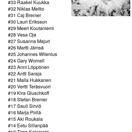
#33 Raakel Kuukka
#32 Niklas Meltio
#31 Caj Bremer
#30 Lauri Eriksson
#29 Meeri Koutaniemi
#28 Vesa Oja
#27 Susanna Majuri
#26 Martti Jämsä
#25 Johannes Wilenius
#24 Gary Wornell
#23 Anni Löppönen
#22 Antti Saraja
#21 Malla Hukkanen
#20 Vertti Teräsvuori
#19 Kira Gluschkoff
#18 Stefan Bremer
#17 Sauli Sirviö
#16 Marja Pirilä
#15 Aki Roukala
#14 Eetu Sillanpää
#13 Timo Kelaranta