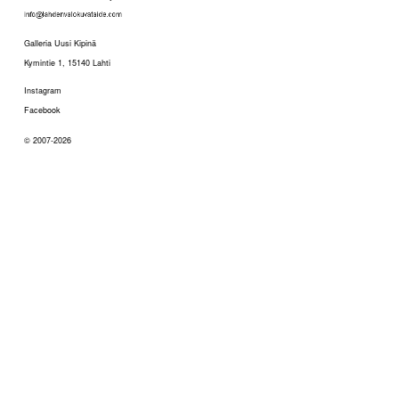
Galleria Uusi Kipinä
Kymintie 1, 15140 Lahti
Instagram
Facebook
© 2007-2026