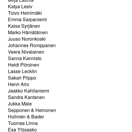
Katya Lesiv
Toivo Heinimäki
Emma Sarpaniemi
Kaisa Syrjänen
Marko Hämäläinen
Juuso Noronkoski
Johannes Romppanen
Veera Nivalainen
Sanna Kannisto
Heidi Piiroinen
Lasse Lecklin
Sakari Piippo
Henri Airo
Jaakko Kahilaniemi
Sandra Kantanen
Jukka Male
Sepponen & Heinonen
Hollmén & Bader
Tuomas Linna
Esa Ylijaasko