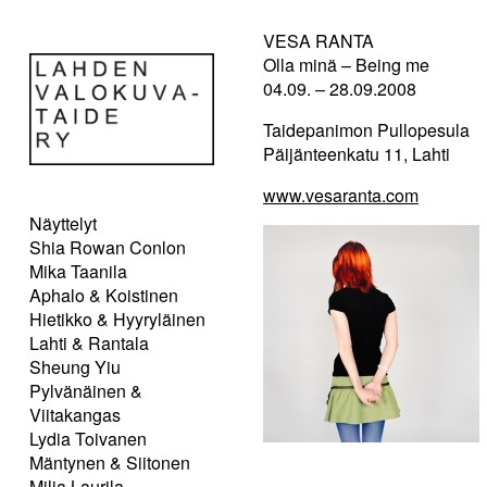
VESA RANTA
Olla minä – Being me
04.09. – 28.09.2008
Taidepanimon Pullopesula
Päijänteenkatu 11, Lahti
www.vesaranta.com
Näyttelyt
Shia Rowan Conlon
Mika Taanila
Aphalo & Koistinen
Hietikko & Hyyryläinen
Lahti & Rantala
Sheung Yiu
Pylvänäinen &
Viitakangas
Lydia Toivanen
Mäntynen & Siitonen
Milja Laurila