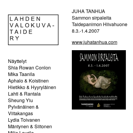
JUHA TANHUA
Sammon sirpaleita
Taidepanimon Hiivahuone
8.3.-1.4.2007
www.juhatanhua.com
Näyttelyt
Shia Rowan Conlon
Mika Taanila
Aphalo & Koistinen
Hietikko & Hyyryläinen
Lahti & Rantala
Sheung Yiu
Pylvänäinen &
Viitakangas
Lydia Toivanen
Mäntynen & Siitonen
Milja Laurila