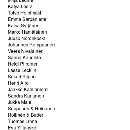
Katya Lesiv
Toivo Heinimäki
Emma Sarpaniemi
Kaisa Syrjänen
Marko Hämäläinen
Juuso Noronkoski
Johannes Romppanen
Veera Nivalainen
Sanna Kannisto
Heidi Piiroinen
Lasse Lecklin
Sakari Piippo
Henri Airo
Jaakko Kahilaniemi
Sandra Kantanen
Jukka Male
Sepponen & Heinonen
Hollmén & Bader
Tuomas Linna
Esa Ylijaasko