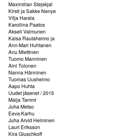
Maximilian Stejskjal
Kirsti ja Sakke Nenye
Vilja Harala
Karoliina Paatos
Akseli Valmunen
Kaisa Rautaheimo ja
Ann-Mari Huhtanen
Anu Miettinen
Tuomo Manninen
Aini Tolonen
Nanna Hänninen
Tuomas Uusheimo
Aapo Huhta
Uudet jäsenet / 2015
Maija Tammi
Juha Metso
Eeva Karhu
Juha Arvid Helminen
Lauri Eriksson
Kira Gluschkoff