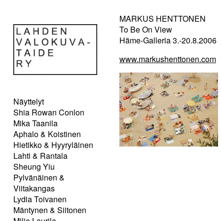
MARKUS HENTTONEN
To Be On View
Häme-Galleria 3.-20.8.2006
www.markushenttonen.com
Näyttelyt
Shia Rowan Conlon
Mika Taanila
Aphalo & Koistinen
Hietikko & Hyyryläinen
Lahti & Rantala
Sheung Yiu
Pylvänäinen &
Viitakangas
Lydia Toivanen
Mäntynen & Siitonen
Milja Laurila