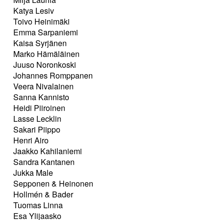
Katya Lesiv
Toivo Heinimäki
Emma Sarpaniemi
Kaisa Syrjänen
Marko Hämäläinen
Juuso Noronkoski
Johannes Romppanen
Veera Nivalainen
Sanna Kannisto
Heidi Piiroinen
Lasse Lecklin
Sakari Piippo
Henri Airo
Jaakko Kahilaniemi
Sandra Kantanen
Jukka Male
Sepponen & Heinonen
Hollmén & Bader
Tuomas Linna
Esa Ylijaasko