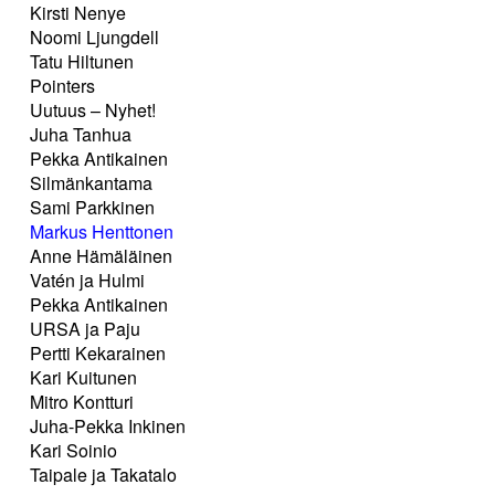
Kirsti Nenye
Noomi Ljungdell
Tatu Hiltunen
Pointers
Uutuus – Nyhet!
Juha Tanhua
Pekka Antikainen
Silmänkantama
Sami Parkkinen
Markus Henttonen
Anne Hämäläinen
Vatén ja Hulmi
Pekka Antikainen
URSA ja Paju
Pertti Kekarainen
Kari Kuitunen
Mitro Kontturi
Juha-Pekka Inkinen
Kari Soinio
Taipale ja Takatalo