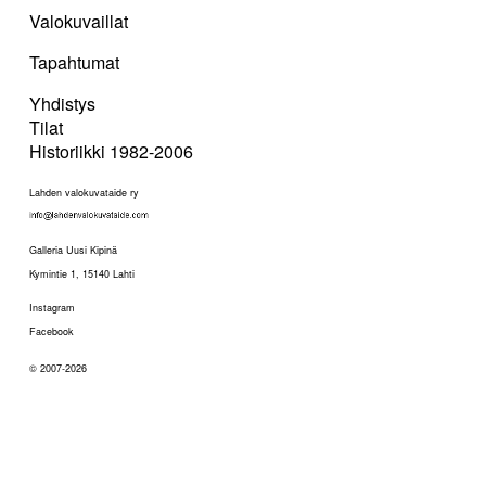
Valokuvaillat
Tapahtumat
Yhdistys
Tilat
Historiikki 1982-2006
Lahden valokuvataide ry
Galleria Uusi Kipinä
Kymintie 1, 15140 Lahti
Instagram
Facebook
© 2007-2026