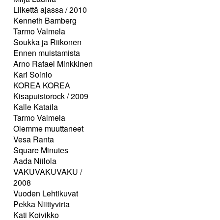
Liikettä ajassa / 2010
Kenneth Bamberg
Tarmo Valmela
Soukka ja Riikonen
Ennen muistamista
Arno Rafael Minkkinen
Kari Soinio
KOREA KOREA
Kisapuistorock / 2009
Kalle Kataila
Tarmo Valmela
Olemme muuttaneet
Vesa Ranta
Square Minutes
Aada Niilola
VAKUVAKUVAKU /
2008
Vuoden Lehtikuvat
Pekka Niittyvirta
Kati Koivikko