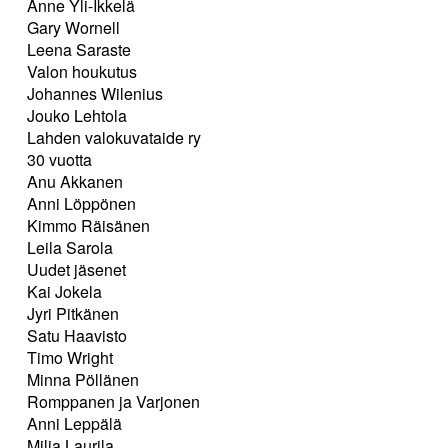
Anne Yli-Ikkelä
Gary Wornell
Leena Saraste
Valon houkutus
Johannes Wilenius
Jouko Lehtola
Lahden valokuvataide ry
30 vuotta
Anu Akkanen
Anni Löppönen
Kimmo Räisänen
Leila Sarola
Uudet jäsenet
Kai Jokela
Jyri Pitkänen
Satu Haavisto
Timo Wright
Minna Pöllänen
Romppanen ja Varjonen
Anni Leppälä
Milja Laurila