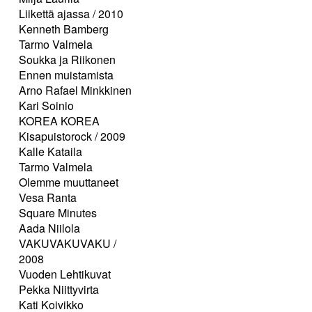
Liikettä ajassa / 2010
Kenneth Bamberg
Tarmo Valmela
Soukka ja Riikonen
Ennen muistamista
Arno Rafael Minkkinen
Kari Soinio
KOREA KOREA
Kisapuistorock / 2009
Kalle Kataila
Tarmo Valmela
Olemme muuttaneet
Vesa Ranta
Square Minutes
Aada Niilola
VAKUVAKUVAKU /
2008
Vuoden Lehtikuvat
Pekka Niittyvirta
Kati Koivikko