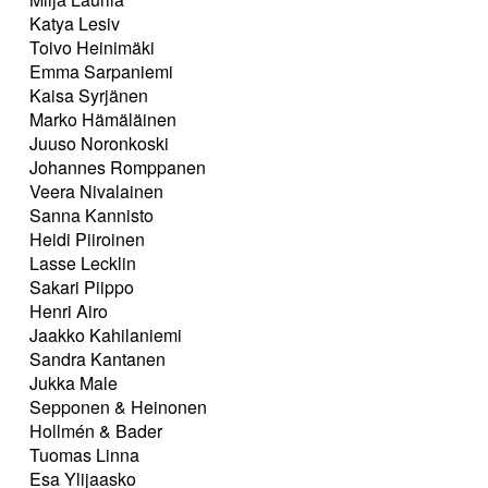
Katya Lesiv
Toivo Heinimäki
Emma Sarpaniemi
Kaisa Syrjänen
Marko Hämäläinen
Juuso Noronkoski
Johannes Romppanen
Veera Nivalainen
Sanna Kannisto
Heidi Piiroinen
Lasse Lecklin
Sakari Piippo
Henri Airo
Jaakko Kahilaniemi
Sandra Kantanen
Jukka Male
Sepponen & Heinonen
Hollmén & Bader
Tuomas Linna
Esa Ylijaasko