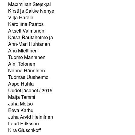
Maximilian Stejskjal
Kirsti ja Sakke Nenye
Vilja Harala
Karoliina Paatos
Akseli Valmunen
Kaisa Rautaheimo ja
Ann-Mari Huhtanen
Anu Miettinen
Tuomo Manninen
Aini Tolonen
Nanna Hänninen
Tuomas Uusheimo
Aapo Huhta
Uudet jäsenet / 2015
Maija Tammi
Juha Metso
Eeva Karhu
Juha Arvid Helminen
Lauri Eriksson
Kira Gluschkoff