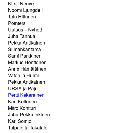
Kirsti Nenye
Noomi Ljungdell
Tatu Hiltunen
Pointers
Uutuus – Nyhet!
Juha Tanhua
Pekka Antikainen
Silmänkantama
Sami Parkkinen
Markus Henttonen
Anne Hämäläinen
Vatén ja Hulmi
Pekka Antikainen
URSA ja Paju
Pertti Kekarainen
Kari Kuitunen
Mitro Kontturi
Juha-Pekka Inkinen
Kari Soinio
Taipale ja Takatalo