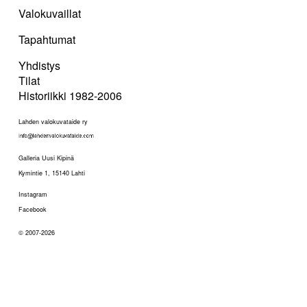
Valokuvaillat
Tapahtumat
Yhdistys
Tilat
Historiikki 1982-2006
Lahden valokuvataide ry
Galleria Uusi Kipinä
Kymintie 1, 15140 Lahti
Instagram
Facebook
© 2007-2026