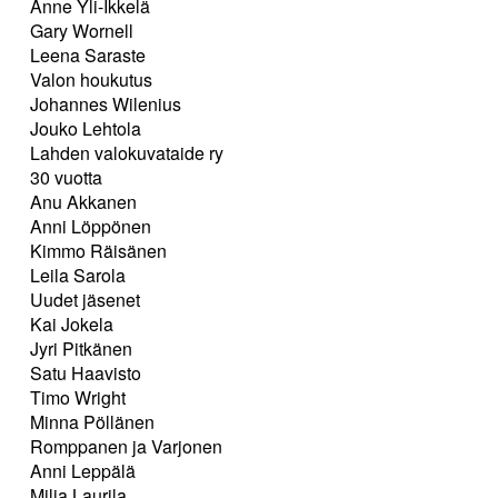
Anne Yli-Ikkelä
Gary Wornell
Leena Saraste
Valon houkutus
Johannes Wilenius
Jouko Lehtola
Lahden valokuvataide ry
30 vuotta
Anu Akkanen
Anni Löppönen
Kimmo Räisänen
Leila Sarola
Uudet jäsenet
Kai Jokela
Jyri Pitkänen
Satu Haavisto
Timo Wright
Minna Pöllänen
Romppanen ja Varjonen
Anni Leppälä
Milja Laurila