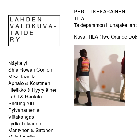
PERTTI KEKARAINEN
TILA
Taidepanimon Hunajakellari 
Kuva: TILA (Two Orange Dot
Näyttelyt
Shia Rowan Conlon
Mika Taanila
Aphalo & Koistinen
Hietikko & Hyyryläinen
Lahti & Rantala
Sheung Yiu
Pylvänäinen &
Viitakangas
Lydia Toivanen
Mäntynen & Siitonen
Milja Laurila