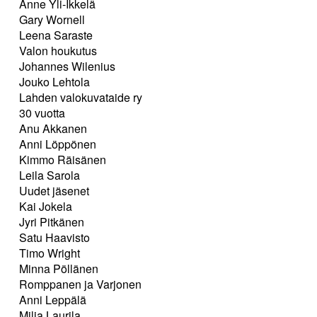
Anne Yli-Ikkelä
Gary Wornell
Leena Saraste
Valon houkutus
Johannes Wilenius
Jouko Lehtola
Lahden valokuvataide ry
30 vuotta
Anu Akkanen
Anni Löppönen
Kimmo Räisänen
Leila Sarola
Uudet jäsenet
Kai Jokela
Jyri Pitkänen
Satu Haavisto
Timo Wright
Minna Pöllänen
Romppanen ja Varjonen
Anni Leppälä
Milja Laurila