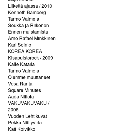
Liikettä ajassa / 2010
Kenneth Bamberg
Tarmo Valmela
Soukka ja Riikonen
Ennen muistamista
Arno Rafael Minkkinen
Kari Soinio
KOREA KOREA
Kisapuistorock / 2009
Kalle Kataila
Tarmo Valmela
Olemme muuttaneet
Vesa Ranta
Square Minutes
Aada Niilola
VAKUVAKUVAKU /
2008
Vuoden Lehtikuvat
Pekka Niittyvirta
Kati Koivikko