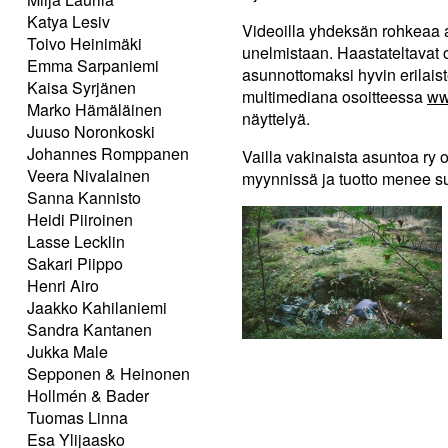
Katya Lesiv
Videoilla yhdeksän rohkeaa 
Toivo Heinimäki
unelmistaan. Haastateltavat 
Emma Sarpaniemi
asunnottomaksi hyvin erilaist
Kaisa Syrjänen
multimediana osoitteessa
ww
Marko Hämäläinen
näyttelyä.
Juuso Noronkoski
Johannes Romppanen
Vailla vakinaista asuntoa ry 
Veera Nivalainen
myynnissä ja tuotto menee s
Sanna Kannisto
Heidi Piiroinen
Lasse Lecklin
Sakari Piippo
Henri Airo
Jaakko Kahilaniemi
Sandra Kantanen
Jukka Male
Sepponen & Heinonen
Hollmén & Bader
Tuomas Linna
Esa Ylijaasko