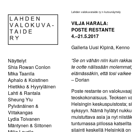
Lahden valokuvataide ry:n kutsunäyttely
VILJA HARALA:
POSTE RESTANTE
4.–21.5.2017
Galleria Uusi Kipinä, Kenno
”Se on vähän niin kuin rakka
Näyttelyt
te ootte nälissään molemmat, 
Shia Rowan Conlon
elämässäkin, että tosi vaikee
Mika Taanila
– Dorian
Aphalo & Koistinen
Hietikko & Hyyryläinen
Poste restante on valokuvaa
Lahti & Rantala
teoskokonaisuus. Teoksen va
Sheung Yiu
Helsingin keskuspuistosta; 
Pylvänäinen &
syksyyn. Nämä hylätyt nukkum
Viitakangas
muistuttava asia ja nyt niist
Lydia Toivanen
tuntumassa piilossa katseilta
Mäntynen & Siitonen
sijainti keskellä Helsinkiä o
Milja Laurila