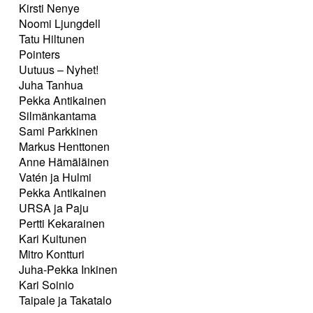
Kirsti Nenye
Noomi Ljungdell
Tatu Hiltunen
Pointers
Uutuus – Nyhet!
Juha Tanhua
Pekka Antikainen
Silmänkantama
Sami Parkkinen
Markus Henttonen
Anne Hämäläinen
Vatén ja Hulmi
Pekka Antikainen
URSA ja Paju
Pertti Kekarainen
Kari Kuitunen
Mitro Kontturi
Juha-Pekka Inkinen
Kari Soinio
Taipale ja Takatalo