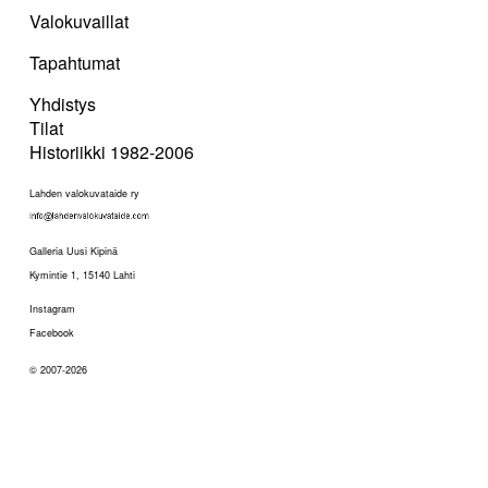
Valokuvaillat
Tapahtumat
Yhdistys
Tilat
Historiikki 1982-2006
Lahden valokuvataide ry
Galleria Uusi Kipinä
Kymintie 1, 15140 Lahti
Instagram
Facebook
© 2007-2026