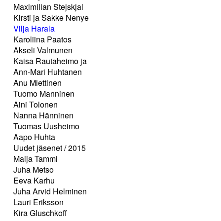
Maximilian Stejskjal
Kirsti ja Sakke Nenye
Vilja Harala
Karoliina Paatos
Akseli Valmunen
Kaisa Rautaheimo ja
Ann-Mari Huhtanen
Anu Miettinen
Tuomo Manninen
Aini Tolonen
Nanna Hänninen
Tuomas Uusheimo
Aapo Huhta
Uudet jäsenet / 2015
Maija Tammi
Juha Metso
Eeva Karhu
Juha Arvid Helminen
Lauri Eriksson
Kira Gluschkoff