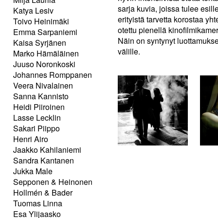
sarja kuvia, joissa tulee esill
Katya Lesiv
erityistä tarvetta korostaa y
Toivo Heinimäki
otettu pienellä kinofilmikamer
Emma Sarpaniemi
Näin on syntynyt luottamuksel
Kaisa Syrjänen
välille.
Marko Hämäläinen
Juuso Noronkoski
Johannes Romppanen
Veera Nivalainen
Sanna Kannisto
Heidi Piiroinen
Lasse Lecklin
Sakari Piippo
Henri Airo
Jaakko Kahilaniemi
Sandra Kantanen
Jukka Male
Sepponen & Heinonen
Hollmén & Bader
Tuomas Linna
Esa Ylijaasko