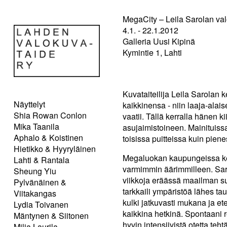
MegaCity – Leila Sarolan va
4.1. - 22.1.2012
Galleria Uusi Kipinä
Kymintie 1, Lahti
Kuvataiteilija Leila Sarolan
Näyttelyt
kaikkinensa - niin laaja-alais
Shia Rowan Conlon
vaatii. Tällä kerralla hänen
Mika Taanila
asujaimistoineen. Mainituissa 
Aphalo & Koistinen
toisissa puitteissa kuin pie
Hietikko & Hyyryläinen
Megaluokan kaupungeissa kert
Lahti & Rantala
varmimmin äärimmilleen. Sarola
Sheung Yiu
viikkoja eräässä maailman s
Pylvänäinen &
tarkkaili ympäristöä lähes t
Viitakangas
kulki jatkuvasti mukana ja ete
Lydia Toivanen
kaikkina hetkinä. Spontaani r
Mäntynen & Siitonen
hyvin intensiivistä otetta teht
Milja Laurila