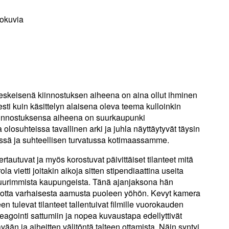
lokuvia
 keskeisenä kiinnostuksen aiheena on aina ollut ihminen
esti kuin käsittelyn alaisena oleva teema kulloinkin
 kiinnostuksensa aiheena on suurkaupunki
olosuhteissa tavallinen arki ja juhla näyttäytyvät täysin
nessä ja suhteellisen turvatussa kotimaassamme.
autuvat ja myös korostuvat päivittäiset tilanteet mitä
 vietti joitakin aikoja sitten stipendiaattina useita
uurimmista kaupungeista. Tänä ajanjaksona hän
auotta varhaisesta aamusta puoleen yöhön. Kevyt kamera
en tulevat tilanteet tallentuivat filmille vuorokauden
eagointi sattumiin ja nopea kuvaustapa edellyttivät
ävään ja aiheitten välitöntä talteen ottamista. Näin syntyi