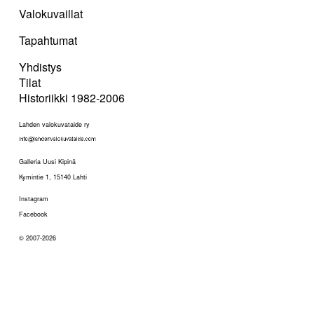
Valokuvaillat
Tapahtumat
Yhdistys
Tilat
Historiikki 1982-2006
Lahden valokuvataide ry
Galleria Uusi Kipinä
Kymintie 1, 15140 Lahti
Instagram
Facebook
© 2007-2026