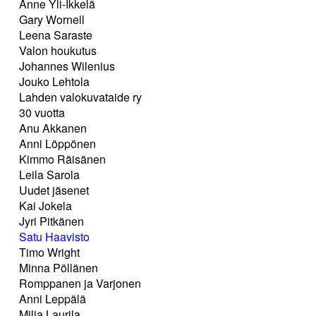
Anne Yli-Ikkelä
Gary Wornell
Leena Saraste
Valon houkutus
Johannes Wilenius
Jouko Lehtola
Lahden valokuvataide ry
30 vuotta
Anu Akkanen
Anni Löppönen
Kimmo Räisänen
Leila Sarola
Uudet jäsenet
Kai Jokela
Jyri Pitkänen
Satu Haavisto
Timo Wright
Minna Pöllänen
Romppanen ja Varjonen
Anni Leppälä
Milja Laurila