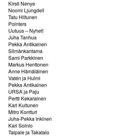
Kirsti Nenye
Noomi Ljungdell
Tatu Hiltunen
Pointers
Uutuus – Nyhet!
Juha Tanhua
Pekka Antikainen
Silmänkantama
Sami Parkkinen
Markus Henttonen
Anne Hämäläinen
Vatén ja Hulmi
Pekka Antikainen
URSA ja Paju
Pertti Kekarainen
Kari Kuitunen
Mitro Kontturi
Juha-Pekka Inkinen
Kari Soinio
Taipale ja Takatalo