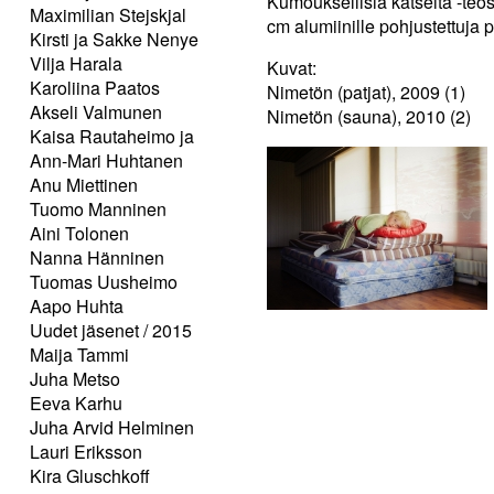
Kumouksellisia katseita -teo
Maximilian Stejskjal
cm alumiinille pohjustettuja
Kirsti ja Sakke Nenye
Vilja Harala
Kuvat:
Karoliina Paatos
Nimetön (patjat), 2009 (1)
Akseli Valmunen
Nimetön (sauna), 2010 (2)
Kaisa Rautaheimo ja
Ann-Mari Huhtanen
Anu Miettinen
Tuomo Manninen
Aini Tolonen
Nanna Hänninen
Tuomas Uusheimo
Aapo Huhta
Uudet jäsenet / 2015
Maija Tammi
Juha Metso
Eeva Karhu
Juha Arvid Helminen
Lauri Eriksson
Kira Gluschkoff