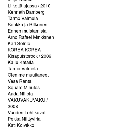
Liikettä ajassa / 2010
Kenneth Bamberg
Tarmo Valmela
Soukka ja Riikonen
Ennen muistamista
Arno Rafael Minkkinen
Kari Soinio
KOREA KOREA
Kisapuistorock / 2009
Kalle Kataila
Tarmo Valmela
Olemme muuttaneet
Vesa Ranta
Square Minutes
Aada Niilola
VAKUVAKUVAKU /
2008
Vuoden Lehtikuvat
Pekka Niittyvirta
Kati Koivikko