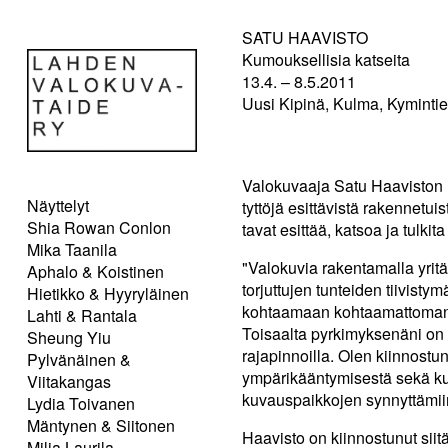
SATU HAAVISTO
Kumouksellisia katseita
13.4. – 8.5.2011
Uusi Kipinä, Kulma, Kymintie 
Valokuvaaja Satu Haaviston 
Näyttelyt
tyttöjä esittävistä rakennetui
Shia Rowan Conlon
tavat esittää, katsoa ja tulkit
Mika Taanila
"Valokuvia rakentamalla yrit
Aphalo & Koistinen
torjuttujen tunteiden tiivisty
Hietikko & Hyyryläinen
kohtaamaan kohtaamattoman,
Lahti & Rantala
Toisaalta pyrkimyksenäni on 
Sheung Yiu
rajapinnoilla. Olen kiinnostu
Pylvänäinen &
ympärikääntymisestä sekä kuv
Viitakangas
kuvauspaikkojen synnyttämiin 
Lydia Toivanen
Mäntynen & Siitonen
Haavisto on kiinnostunut sii
Milja Laurila