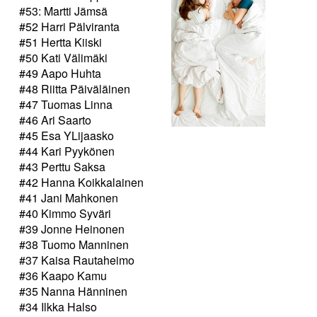
#53: Martti Jämsä
#52 Harri Pälviranta
#51 Hertta Kiiski
#50 Kati Välimäki
#49 Aapo Huhta
#48 Riitta Päiväläinen
#47 Tuomas Linna
#46 Ari Saarto
#45 Esa YLijaasko
#44 Kari Pyykönen
#43 Perttu Saksa
#42 Hanna Koikkalainen
#41 Jani Mahkonen
#40 Kimmo Syväri
#39 Jonne Heinonen
#38 Tuomo Manninen
#37 Kaisa Rautaheimo
#36 Kaapo Kamu
#35 Nanna Hänninen
#34 Ilkka Halso