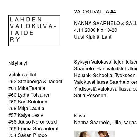
VALOKUVAILTA #4
NANNA SAARHELO & SAL
4.11.2008 klo 18-20
Uusi Kipinä, Lahti
Syksyn Valokuvailtojen toisen
Näyttelyt
Saarhelo. Hän valmistui viim
Valokuvaillat
Helsinki Schoolia. Työkseen 
#62 Strauberga & Taddei
Valokuvaillassa Saarhelo kert
#61 Mika Taanila
Yhdistystä valokuvaillassa e
#60 Lydia Toivanen
Salla Pesonen.
#59 Sari Soininen
#58 Milja Laurila
#57 Katya Lesiv
Kuva:
#56 Juuso Noronkoski
Nanna Saarhelo, Ulla, sarjas
#55 Emma Sarpaniemi
#54 Sakari Piippo