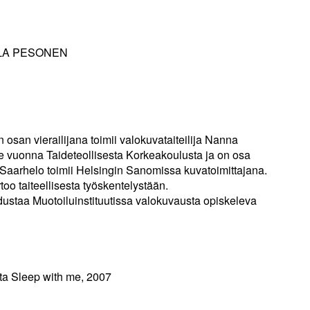
LA PESONEN
 osan vierailijana toimii valokuvataiteilija Nanna
e vuonna Taideteollisesta Korkeakoulusta ja on osa
Saarhelo toimii Helsingin Sanomissa kuvatoimittajana.
oo taiteellisesta työskentelystään.
dustaa Muotoiluinstituutissa valokuvausta opiskeleva
ta Sleep with me, 2007