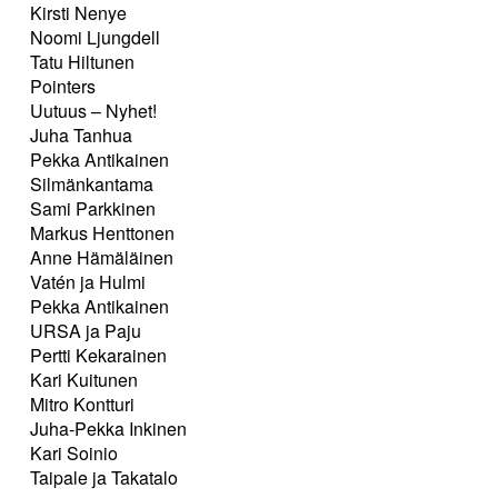
Kirsti Nenye
Noomi Ljungdell
Tatu Hiltunen
Pointers
Uutuus – Nyhet!
Juha Tanhua
Pekka Antikainen
Silmänkantama
Sami Parkkinen
Markus Henttonen
Anne Hämäläinen
Vatén ja Hulmi
Pekka Antikainen
URSA ja Paju
Pertti Kekarainen
Kari Kuitunen
Mitro Kontturi
Juha-Pekka Inkinen
Kari Soinio
Taipale ja Takatalo