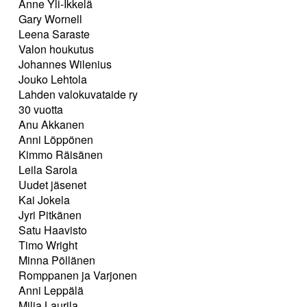
Anne Yli-Ikkelä
Gary Wornell
Leena Saraste
Valon houkutus
Johannes Wilenius
Jouko Lehtola
Lahden valokuvataide ry
30 vuotta
Anu Akkanen
Anni Löppönen
Kimmo Räisänen
Leila Sarola
Uudet jäsenet
Kai Jokela
Jyri Pitkänen
Satu Haavisto
Timo Wright
Minna Pöllänen
Romppanen ja Varjonen
Anni Leppälä
Milja Laurila