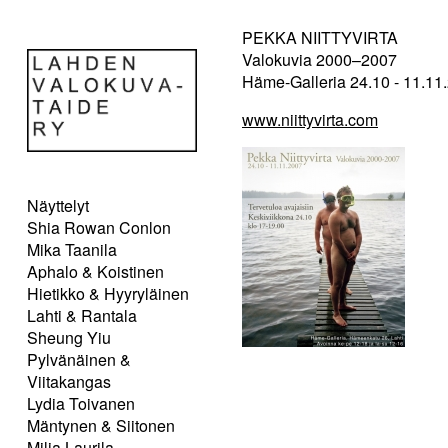
PEKKA NIITTYVIRTA
Valokuvia 2000–2007
Häme-Galleria 24.10 - 11.11
www.niittyvirta.com
Näyttelyt
Shia Rowan Conlon
Mika Taanila
Aphalo & Koistinen
Hietikko & Hyyryläinen
Lahti & Rantala
Sheung Yiu
Pylvänäinen &
Viitakangas
Lydia Toivanen
Mäntynen & Siitonen
Milja Laurila