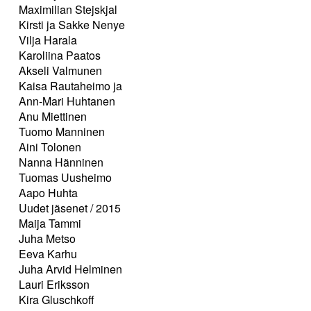
Maximilian Stejskjal
Kirsti ja Sakke Nenye
Vilja Harala
Karoliina Paatos
Akseli Valmunen
Kaisa Rautaheimo ja
Ann-Mari Huhtanen
Anu Miettinen
Tuomo Manninen
Aini Tolonen
Nanna Hänninen
Tuomas Uusheimo
Aapo Huhta
Uudet jäsenet / 2015
Maija Tammi
Juha Metso
Eeva Karhu
Juha Arvid Helminen
Lauri Eriksson
Kira Gluschkoff