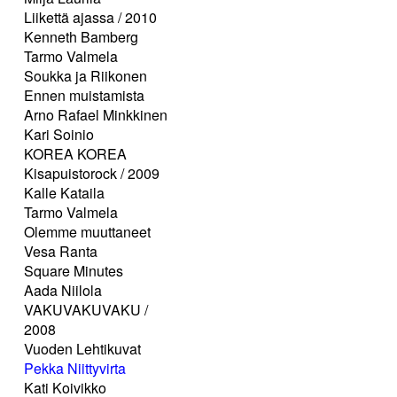
Liikettä ajassa / 2010
Kenneth Bamberg
Tarmo Valmela
Soukka ja Riikonen
Ennen muistamista
Arno Rafael Minkkinen
Kari Soinio
KOREA KOREA
Kisapuistorock / 2009
Kalle Kataila
Tarmo Valmela
Olemme muuttaneet
Vesa Ranta
Square Minutes
Aada Niilola
VAKUVAKUVAKU /
2008
Vuoden Lehtikuvat
Pekka Niittyvirta
Kati Koivikko