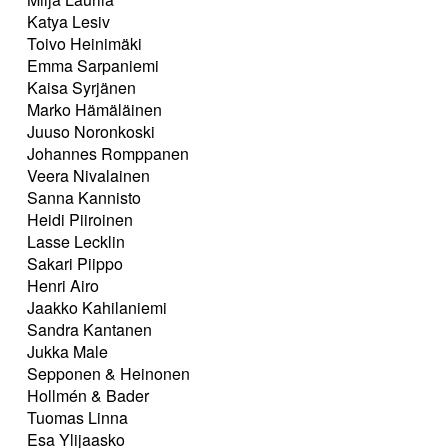
Katya Lesiv
Toivo Heinimäki
Emma Sarpaniemi
Kaisa Syrjänen
Marko Hämäläinen
Juuso Noronkoski
Johannes Romppanen
Veera Nivalainen
Sanna Kannisto
Heidi Piiroinen
Lasse Lecklin
Sakari Piippo
Henri Airo
Jaakko Kahilaniemi
Sandra Kantanen
Jukka Male
Sepponen & Heinonen
Hollmén & Bader
Tuomas Linna
Esa Ylijaasko