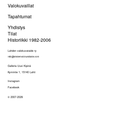
Valokuvaillat
Tapahtumat
Yhdistys
Tilat
Historiikki 1982-2006
Lahden valokuvataide ry
Galleria Uusi Kipinä
Kymintie 1, 15140 Lahti
Instagram
Facebook
© 2007-2026