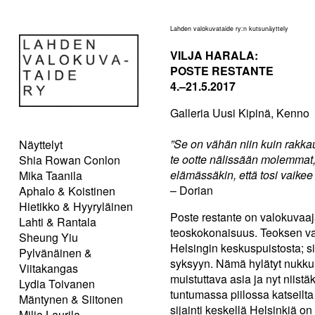
Lahden valokuvataide ry:n kutsunäyttely
VILJA HARALA:
POSTE RESTANTE
4.–21.5.2017
Galleria Uusi Kipinä, Kenno
”Se on vähän niin kuin rakka
Näyttelyt
te ootte nälissään molemmat, 
Shia Rowan Conlon
elämässäkin, että tosi vaikee
Mika Taanila
– Dorian
Aphalo & Koistinen
Hietikko & Hyyryläinen
Poste restante on valokuvaa
Lahti & Rantala
teoskokonaisuus. Teoksen va
Sheung Yiu
Helsingin keskuspuistosta; 
Pylvänäinen &
syksyyn. Nämä hylätyt nukkum
Viitakangas
muistuttava asia ja nyt niist
Lydia Toivanen
tuntumassa piilossa katseilta
Mäntynen & Siitonen
sijainti keskellä Helsinkiä o
Milja Laurila