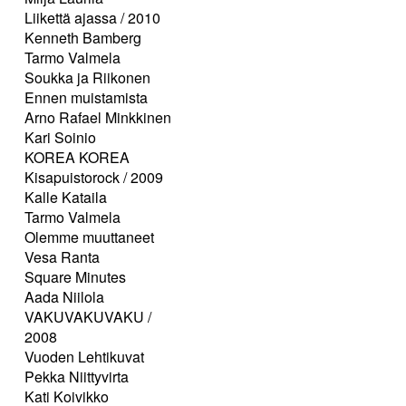
Liikettä ajassa / 2010
Kenneth Bamberg
Tarmo Valmela
Soukka ja Riikonen
Ennen muistamista
Arno Rafael Minkkinen
Kari Soinio
KOREA KOREA
Kisapuistorock / 2009
Kalle Kataila
Tarmo Valmela
Olemme muuttaneet
Vesa Ranta
Square Minutes
Aada Niilola
VAKUVAKUVAKU /
2008
Vuoden Lehtikuvat
Pekka Niittyvirta
Kati Koivikko