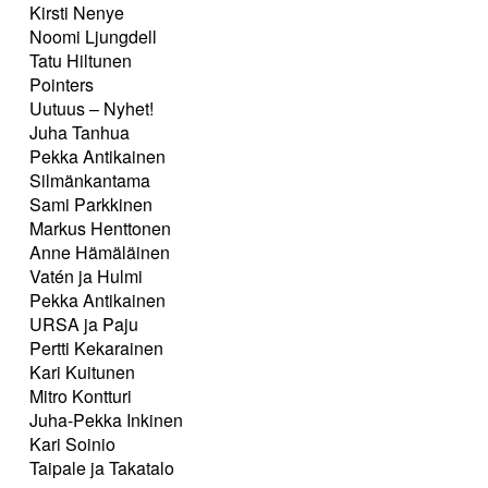
Kirsti Nenye
Noomi Ljungdell
Tatu Hiltunen
Pointers
Uutuus – Nyhet!
Juha Tanhua
Pekka Antikainen
Silmänkantama
Sami Parkkinen
Markus Henttonen
Anne Hämäläinen
Vatén ja Hulmi
Pekka Antikainen
URSA ja Paju
Pertti Kekarainen
Kari Kuitunen
Mitro Kontturi
Juha-Pekka Inkinen
Kari Soinio
Taipale ja Takatalo