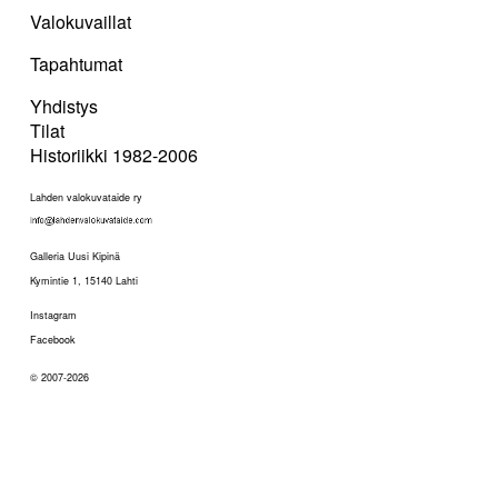
Valokuvaillat
Tapahtumat
Yhdistys
Tilat
Historiikki 1982-2006
Lahden valokuvataide ry
Galleria Uusi Kipinä
Kymintie 1, 15140 Lahti
Instagram
Facebook
© 2007-2026