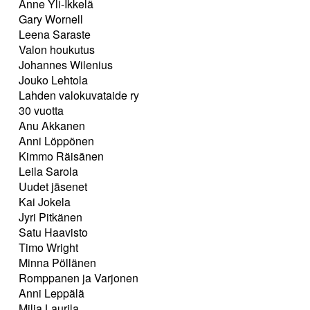
Anne Yli-Ikkelä
Gary Wornell
Leena Saraste
Valon houkutus
Johannes Wilenius
Jouko Lehtola
Lahden valokuvataide ry
30 vuotta
Anu Akkanen
Anni Löppönen
Kimmo Räisänen
Leila Sarola
Uudet jäsenet
Kai Jokela
Jyri Pitkänen
Satu Haavisto
Timo Wright
Minna Pöllänen
Romppanen ja Varjonen
Anni Leppälä
Milja Laurila