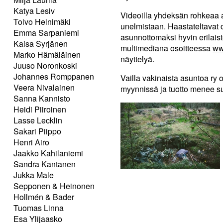
Katya Lesiv
Videoilla yhdeksän rohkeaa 
Toivo Heinimäki
unelmistaan. Haastateltavat 
Emma Sarpaniemi
asunnottomaksi hyvin erilaist
Kaisa Syrjänen
multimediana osoitteessa
ww
Marko Hämäläinen
näyttelyä.
Juuso Noronkoski
Johannes Romppanen
Vailla vakinaista asuntoa ry 
Veera Nivalainen
myynnissä ja tuotto menee s
Sanna Kannisto
Heidi Piiroinen
Lasse Lecklin
Sakari Piippo
Henri Airo
Jaakko Kahilaniemi
Sandra Kantanen
Jukka Male
Sepponen & Heinonen
Hollmén & Bader
Tuomas Linna
Esa Ylijaasko