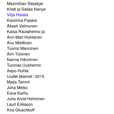
Maximilian Stejskjal
Kirsti ja Sakke Nenye
Vilja Harala
Karoliina Paatos
Akseli Valmunen
Kaisa Rautaheimo ja
Ann-Mari Huhtanen
Anu Miettinen
Tuomo Manninen
Aini Tolonen
Nanna Hänninen
Tuomas Uusheimo
Aapo Huhta
Uudet jäsenet / 2015
Maija Tammi
Juha Metso
Eeva Karhu
Juha Arvid Helminen
Lauri Eriksson
Kira Gluschkoff