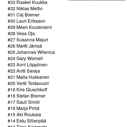
#33 Raakel Kuukka
#32 Niklas Meltio
#31 Caj Bremer
#30 Lauri Eriksson
#29 Meeri Koutaniemi
#28 Vesa Oja
#27 Susanna Majuri
#26 Martti Jämsä
#25 Johannes Wilenius
#24 Gary Wornell
#23 Anni Löppönen
#22 Antti Saraja
#21 Malla Hukkanen
#20 Vertti Teräsvuori
#19 Kira Gluschkoff
#18 Stefan Bremer
#17 Sauli Sirviö
#16 Marja Pirilä
#15 Aki Roukala
#14 Eetu Sillanpää
#13 Timo Kelaranta