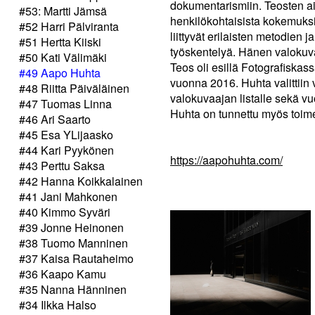
dokumentarismiin. Teosten ai
#53: Martti Jämsä
henkilökohtaisista kokemuksi
#52 Harri Pälviranta
liittyvät erilaisten metodien 
#51 Hertta Kiiski
työskentelyä. Hänen valokuva
#50 Kati Välimäki
Teos oli esillä Fotografiska
#49 Aapo Huhta
vuonna 2016. Huhta valittii
#48 Riitta Päiväläinen
valokuvaajan listalle sekä v
#47 Tuomas Linna
Huhta on tunnettu myös toime
#46 Ari Saarto
#45 Esa YLijaasko
#44 Kari Pyykönen
https://aapohuhta.com/
#43 Perttu Saksa
#42 Hanna Koikkalainen
#41 Jani Mahkonen
#40 Kimmo Syväri
#39 Jonne Heinonen
#38 Tuomo Manninen
#37 Kaisa Rautaheimo
#36 Kaapo Kamu
#35 Nanna Hänninen
#34 Ilkka Halso