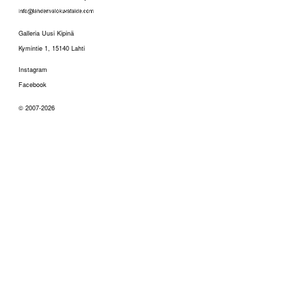
Galleria Uusi Kipinä
Kymintie 1, 15140 Lahti
Instagram
Facebook
© 2007-2026