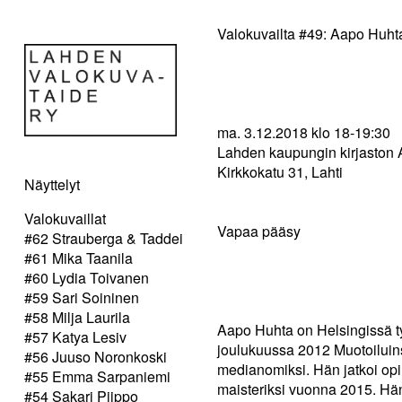
Valokuvailta #49: Aapo Huht
ma. 3.12.2018 klo 18-19:30
Lahden kaupungin kirjaston A
Kirkkokatu 31, Lahti
Näyttelyt
Valokuvaillat
Vapaa pääsy
#62 Strauberga & Taddei
#61 Mika Taanila
#60 Lydia Toivanen
#59 Sari Soininen
#58 Milja Laurila
Aapo Huhta on Helsingissä ty
#57 Katya Lesiv
joulukuussa 2012 Muotoiluin
#56 Juuso Noronkoski
medianomiksi. Hän jatkoi opin
#55 Emma Sarpaniemi
maisteriksi vuonna 2015. Hän
#54 Sakari Piippo