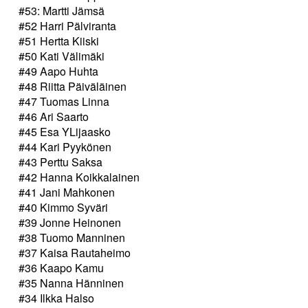
#53: Martti Jämsä
#52 Harri Pälviranta
#51 Hertta Kiiski
#50 Kati Välimäki
#49 Aapo Huhta
#48 Riitta Päiväläinen
#47 Tuomas Linna
#46 Ari Saarto
#45 Esa YLijaasko
#44 Kari Pyykönen
#43 Perttu Saksa
#42 Hanna Koikkalainen
#41 Jani Mahkonen
#40 Kimmo Syväri
#39 Jonne Heinonen
#38 Tuomo Manninen
#37 Kaisa Rautaheimo
#36 Kaapo Kamu
#35 Nanna Hänninen
#34 Ilkka Halso