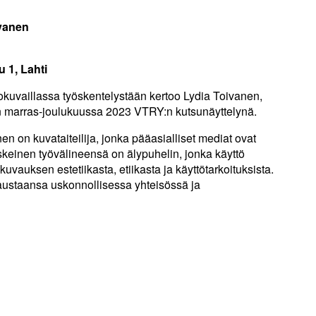
ivanen
u 1, Lahti
uvaillassa työskentelystään kertoo Lydia Toivanen,
in marras-joulukuussa 2023 VTRY:n kutsunäyttelynä.
n on kuvataiteilija, jonka pääasialliset mediat ovat
keinen työvälineensä on älypuhelin, jonka käyttö
uvauksen estetiikasta, etiikasta ja käyttötarkoituksista.
austaansa uskonnollisessa yhteisössä ja