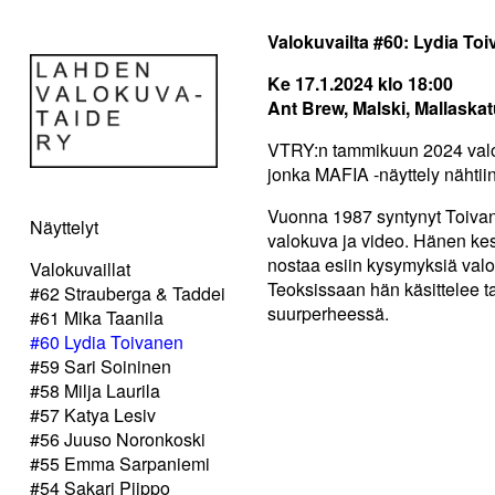
Valokuvailta #60: Lydia To
Ke 17.1.2024 klo 18:00
Ant Brew, Malski, Mallaskat
VTRY:n tammikuun 2024 valok
jonka MAFIA -näyttely nähti
Vuonna 1987 syntynyt Toivane
Näyttelyt
valokuva ja video. Hänen kes
nostaa esiin kysymyksiä valok
Valokuvaillat
Teoksissaan hän käsittelee t
#62 Strauberga & Taddei
suurperheessä.
#61 Mika Taanila
#60 Lydia Toivanen
#59 Sari Soininen
#58 Milja Laurila
#57 Katya Lesiv
#56 Juuso Noronkoski
#55 Emma Sarpaniemi
#54 Sakari Piippo