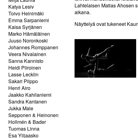
Lahtelaisen Matias Ahosen sä
Katya Lesiv
aikana.
Toivo Heinimäki
Emma Sarpaniemi
Näyttelyä ovat tukeneet Kaun
Kaisa Syrjänen
Marko Hämäläinen
Juuso Noronkoski
Johannes Romppanen
Veera Nivalainen
Sanna Kannisto
Heidi Piiroinen
Lasse Lecklin
Sakari Piippo
Henri Airo
Jaakko Kahilaniemi
Sandra Kantanen
Jukka Male
Sepponen & Heinonen
Hollmén & Bader
Tuomas Linna
Esa Ylijaasko