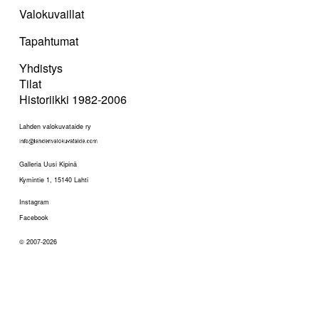
Valokuvaillat
Tapahtumat
Yhdistys
Tilat
Historiikki 1982-2006
Lahden valokuvataide ry
Galleria Uusi Kipinä
Kymintie 1, 15140 Lahti
Instagram
Facebook
© 2007-2026