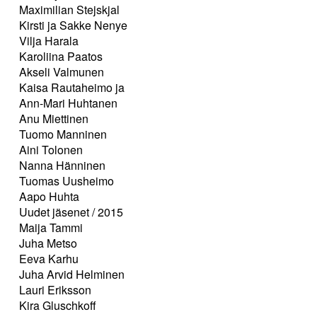
Maximilian Stejskjal
Kirsti ja Sakke Nenye
Vilja Harala
Karoliina Paatos
Akseli Valmunen
Kaisa Rautaheimo ja
Ann-Mari Huhtanen
Anu Miettinen
Tuomo Manninen
Aini Tolonen
Nanna Hänninen
Tuomas Uusheimo
Aapo Huhta
Uudet jäsenet / 2015
Maija Tammi
Juha Metso
Eeva Karhu
Juha Arvid Helminen
Lauri Eriksson
Kira Gluschkoff