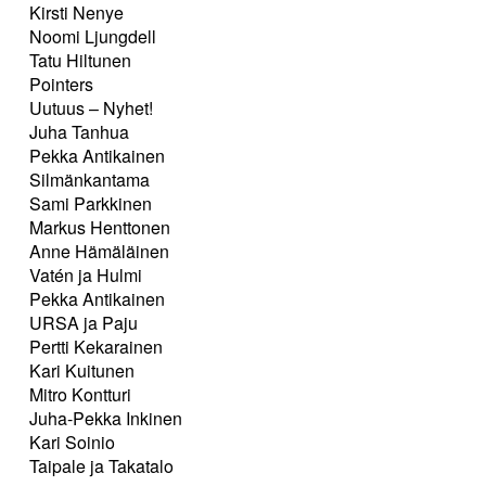
Kirsti Nenye
Noomi Ljungdell
Tatu Hiltunen
Pointers
Uutuus – Nyhet!
Juha Tanhua
Pekka Antikainen
Silmänkantama
Sami Parkkinen
Markus Henttonen
Anne Hämäläinen
Vatén ja Hulmi
Pekka Antikainen
URSA ja Paju
Pertti Kekarainen
Kari Kuitunen
Mitro Kontturi
Juha-Pekka Inkinen
Kari Soinio
Taipale ja Takatalo