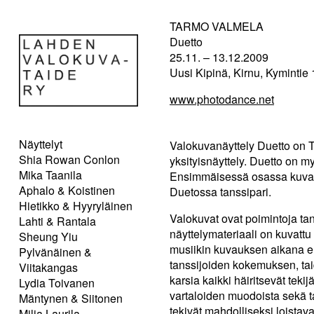
TARMO VALMELA
Duetto
25.11. – 13.12.2009
Uusi Kipinä, Kirnu, Kymintie 1
www.photodance.net
Näyttelyt
Valokuvanäyttely Duetto on 
Shia Rowan Conlon
yksityisnäyttely. Duetto on m
Mika Taanila
Ensimmäisessä osassa kuvatta
Aphalo & Koistinen
Duetossa tanssipari.
Hietikko & Hyyryläinen
Valokuvat ovat poimintoja ta
Lahti & Rantala
näyttelymateriaali on kuvattu
Sheung Yiu
musiikin kuvauksen aikana en
Pylvänäinen &
tanssijoiden kokemuksen, tai
Viitakangas
karsia kaikki häiritsevät teki
Lydia Toivanen
vartaloiden muodoista sekä t
Mäntynen & Siitonen
tekivät mahdolliseksi loistav
Milja Laurila