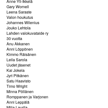
Anne Yli-Ikkelä
Gary Wornell
Leena Saraste
Valon houkutus
Johannes Wilenius
Jouko Lehtola
Lahden valokuvataide ry
30 vuotta
Anu Akkanen
Anni Löppönen
Kimmo Räisänen
Leila Sarola
Uudet jäsenet
Kai Jokela
Jyri Pitkänen
Satu Haavisto
Timo Wright
Minna Pöllänen
Romppanen ja Varjonen
Anni Leppälä
Milja Laurila