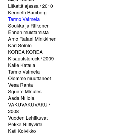
Liikettä ajassa / 2010
Kenneth Bamberg
Tarmo Valmela
Soukka ja Riikonen
Ennen muistamista
Arno Rafael Minkkinen
Kari Soinio
KOREA KOREA
Kisapuistorock / 2009
Kalle Kataila
Tarmo Valmela
Olemme muuttaneet
Vesa Ranta
Square Minutes
Aada Niilola
VAKUVAKUVAKU /
2008
Vuoden Lehtikuvat
Pekka Niittyvirta
Kati Koivikko