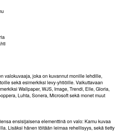
mu
ria
hti
 valokuvaaja, joka on kuvannut monille lehdille,
oille sekä esimerkiksi levy-yhtiöille. Vaikuttavaan
imerkiksi Wallpaper, WJS, Image, Trendi, Elle, Gloria,
ooppera, Luhta, Sonera, Microsoft sekä monet muut
ensa ensisijaisena elementtinä on valo: Kamu kuvaa
la. Lisäksi hänen töitään leimaa rehellisyys, sekä tietty