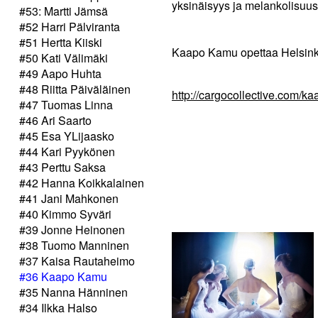
yksinäisyys ja melankolisuus
#53: Martti Jämsä
#52 Harri Pälviranta
#51 Hertta Kiiski
Kaapo Kamu opettaa Helsinki
#50 Kati Välimäki
#49 Aapo Huhta
#48 Riitta Päiväläinen
http://cargocollective.com/
#47 Tuomas Linna
#46 Ari Saarto
#45 Esa YLijaasko
#44 Kari Pyykönen
#43 Perttu Saksa
#42 Hanna Koikkalainen
#41 Jani Mahkonen
#40 Kimmo Syväri
#39 Jonne Heinonen
#38 Tuomo Manninen
#37 Kaisa Rautaheimo
#36 Kaapo Kamu
#35 Nanna Hänninen
#34 Ilkka Halso