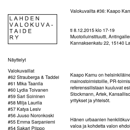
Valokuvailta #36: Kaapo Ka
ti 8.12.2015 klo 17-19
Muotoiluinstituutti, Antingalle
Kannaksenkatu 22, 15140 La
Näyttelyt
Valokuvaillat
Kaapo Kamu on helsinkiläinen
#62 Strauberga & Taddei
mainostoimistoille, PR-toimist
#61 Mika Taanila
referenssilistaan kuuluvat es
#60 Lydia Toivanen
Stockmann, Artek, Kansallis
#59 Sari Soininen
yritykset ja yhteisöt.
#58 Milja Laurila
#57 Katya Lesiv
#56 Juuso Noronkoski
Hänen urbaanien henkilökuvi
#55 Emma Sarpaniemi
valoa ja kohdetta valon ehdoil
#54 Sakari Piippo