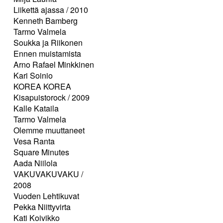
Liikettä ajassa / 2010
Kenneth Bamberg
Tarmo Valmela
Soukka ja Riikonen
Ennen muistamista
Arno Rafael Minkkinen
Kari Soinio
KOREA KOREA
Kisapuistorock / 2009
Kalle Kataila
Tarmo Valmela
Olemme muuttaneet
Vesa Ranta
Square Minutes
Aada Niilola
VAKUVAKUVAKU /
2008
Vuoden Lehtikuvat
Pekka Niittyvirta
Kati Koivikko