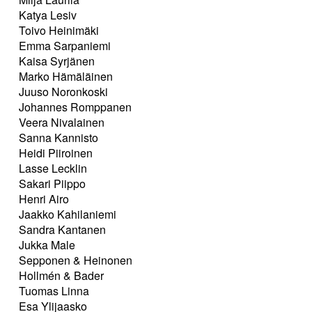
Katya Lesiv
Toivo Heinimäki
Emma Sarpaniemi
Kaisa Syrjänen
Marko Hämäläinen
Juuso Noronkoski
Johannes Romppanen
Veera Nivalainen
Sanna Kannisto
Heidi Piiroinen
Lasse Lecklin
Sakari Piippo
Henri Airo
Jaakko Kahilaniemi
Sandra Kantanen
Jukka Male
Sepponen & Heinonen
Hollmén & Bader
Tuomas Linna
Esa Ylijaasko