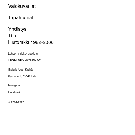
Valokuvaillat
Tapahtumat
Yhdistys
Tilat
Historiikki 1982-2006
Lahden valokuvataide ry
Galleria Uusi Kipinä
Kymintie 1, 15140 Lahti
Instagram
Facebook
© 2007-2026