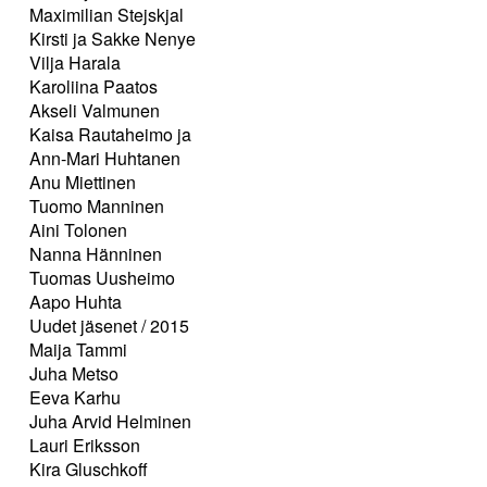
Maximilian Stejskjal
Kirsti ja Sakke Nenye
Vilja Harala
Karoliina Paatos
Akseli Valmunen
Kaisa Rautaheimo ja
Ann-Mari Huhtanen
Anu Miettinen
Tuomo Manninen
Aini Tolonen
Nanna Hänninen
Tuomas Uusheimo
Aapo Huhta
Uudet jäsenet / 2015
Maija Tammi
Juha Metso
Eeva Karhu
Juha Arvid Helminen
Lauri Eriksson
Kira Gluschkoff