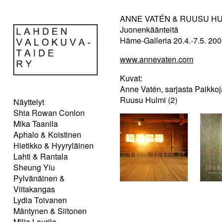
ANNE VATÉN & RUUSU HU
Juonenkäänteitä
Häme-Galleria 20.4.-7.5. 20
www.annevaten.com
Kuvat:
Anne Vatén, sarjasta Paikkoj
Ruusu Hulmi (2)
Näyttelyt
Shia Rowan Conlon
Mika Taanila
Aphalo & Koistinen
Hietikko & Hyyryläinen
Lahti & Rantala
Sheung Yiu
Pylvänäinen &
Viitakangas
Lydia Toivanen
Mäntynen & Siitonen
Milja Laurila