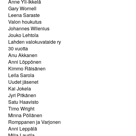
Anne Yli-Ikkelä
Gary Wornell
Leena Saraste
Valon houkutus
Johannes Wilenius
Jouko Lehtola
Lahden valokuvataide ry
30 vuotta
Anu Akkanen
Anni Löppönen
Kimmo Räisänen
Leila Sarola
Uudet jäsenet
Kai Jokela
Jyri Pitkänen
Satu Haavisto
Timo Wright
Minna Pöllänen
Romppanen ja Varjonen
Anni Leppälä
Milja Laurila