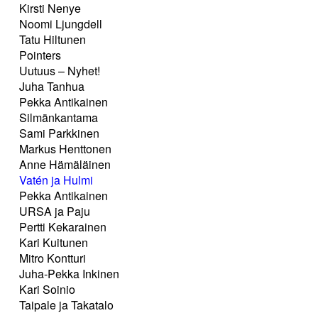
Kirsti Nenye
Noomi Ljungdell
Tatu Hiltunen
Pointers
Uutuus – Nyhet!
Juha Tanhua
Pekka Antikainen
Silmänkantama
Sami Parkkinen
Markus Henttonen
Anne Hämäläinen
Vatén ja Hulmi
Pekka Antikainen
URSA ja Paju
Pertti Kekarainen
Kari Kuitunen
Mitro Kontturi
Juha-Pekka Inkinen
Kari Soinio
Taipale ja Takatalo