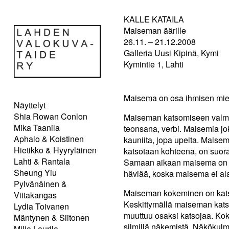
KALLE KATAILA
Maiseman äärille
26.11. – 21.12.2008
Galleria Uusi Kipinä, Kymi
Kymintie 1, Lahti
Maisema on osa ihmisen mie
Näyttelyt
Shia Rowan Conlon
Maiseman katsomiseen valmis
Mika Taanila
teonsana, verbi. Maisemia j
Aphalo & Koistinen
kauniita, jopa upeita. Maise
Hietikko & Hyyryläinen
katsotaan kohteena, on suora
Lahti & Rantala
Samaan aikaan maisema on ka
Sheung Yiu
häviää, koska maisema ei ala
Pylvänäinen &
Maiseman kokeminen on kats
Viitakangas
Keskittymällä maiseman kats
Lydia Toivanen
muuttuu osaksi katsojaa. Ko
Mäntynen & Siitonen
silmillä näkemistä. Näkökulm
Milja Laurila