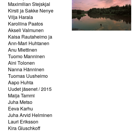
Maximilian Stejskjal
Kirsti ja Sakke Nenye
Vilja Harala
Karoliina Paatos
Akseli Valmunen
Kaisa Rautaheimo ja
Ann-Mari Huhtanen
Anu Miettinen
Tuomo Manninen
Aini Tolonen
Nanna Hänninen
Tuomas Uusheimo
Aapo Huhta
Uudet jäsenet / 2015
Maija Tammi
Juha Metso
Eeva Karhu
Juha Arvid Helminen
Lauri Eriksson
Kira Gluschkoff