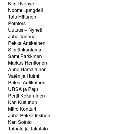
Kirsti Nenye
Noomi Ljungdell
Tatu Hiltunen
Pointers
Uutuus – Nyhet!
Juha Tanhua
Pekka Antikainen
Silmänkantama
Sami Parkkinen
Markus Henttonen
Anne Hämäläinen
Vatén ja Hulmi
Pekka Antikainen
URSA ja Paju
Pertti Kekarainen
Kari Kuitunen
Mitro Kontturi
Juha-Pekka Inkinen
Kari Soinio
Taipale ja Takatalo