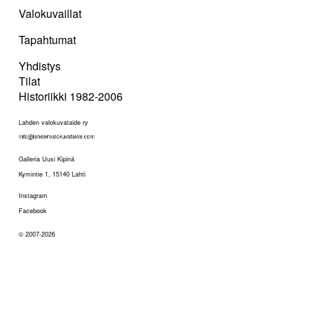
Valokuvaillat
Tapahtumat
Yhdistys
Tilat
Historiikki 1982-2006
Lahden valokuvataide ry
Galleria Uusi Kipinä
Kymintie 1, 15140 Lahti
Instagram
Facebook
© 2007-2026