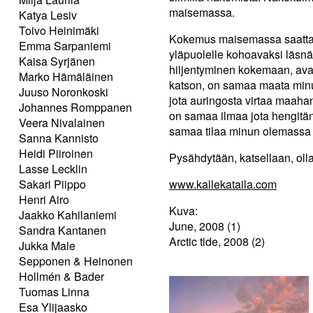
maisemassa.
Katya Lesiv
Toivo Heinimäki
Kokemus maisemassa saattaa m
Emma Sarpaniemi
yläpuolelle kohoavaksi läsnä
Kaisa Syrjänen
hiljentyminen kokemaan, ava
Marko Hämäläinen
katson, on samaa maata minu
Juuso Noronkoski
jota auringosta virtaa maaha
Johannes Romppanen
on samaa ilmaa jota hengitän
Veera Nivalainen
samaa tilaa minun olemassa o
Sanna Kannisto
Heidi Piiroinen
Pysähdytään, katsellaan, oll
Lasse Lecklin
Sakari Piippo
www.kallekataila.com
Henri Airo
Kuva:
Jaakko Kahilaniemi
June, 2008 (1)
Sandra Kantanen
Arctic tide, 2008 (2)
Jukka Male
Sepponen & Heinonen
Hollmén & Bader
Tuomas Linna
Esa Ylijaasko