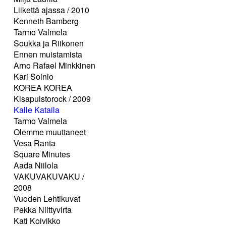
Liikettä ajassa / 2010
Kenneth Bamberg
Tarmo Valmela
Soukka ja Riikonen
Ennen muistamista
Arno Rafael Minkkinen
Kari Soinio
KOREA KOREA
Kisapuistorock / 2009
Kalle Kataila
Tarmo Valmela
Olemme muuttaneet
Vesa Ranta
Square Minutes
Aada Niilola
VAKUVAKUVAKU /
2008
Vuoden Lehtikuvat
Pekka Niittyvirta
Kati Koivikko