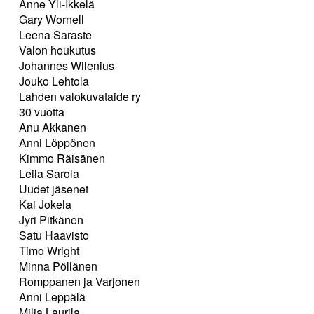
Anne Yli-Ikkelä
Gary Wornell
Leena Saraste
Valon houkutus
Johannes Wilenius
Jouko Lehtola
Lahden valokuvataide ry
30 vuotta
Anu Akkanen
Anni Löppönen
Kimmo Räisänen
Leila Sarola
Uudet jäsenet
Kai Jokela
Jyri Pitkänen
Satu Haavisto
Timo Wright
Minna Pöllänen
Romppanen ja Varjonen
Anni Leppälä
Milja Laurila