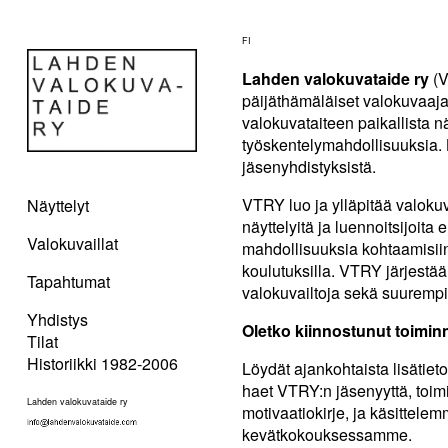
FI
Lahden valokuvataide ry
(V
päijäthämäläiset valokuvaajat
valokuvataiteen paikallista nä
työskentelymahdollisuuksia. 
jäsenyhdistyksistä.
VTRY luo ja ylläpitää valok
Näyttelyt
näyttelyitä ja luennoitsijoita
Valokuvaillat
mahdollisuuksia kohtaamisiin
koulutuksilla. VTRY järjestä
Tapahtumat
valokuvailtoja sekä suurempia
Yhdistys
Oletko kiinnostunut toim
Tilat
Historiikki 1982-2006
Löydät ajankohtaista lisätiet
haet VTRY:n jäsenyyttä, toimit
Lahden valokuvataide ry
motivaatiokirje, ja käsittel
kevätkokouksessamme.