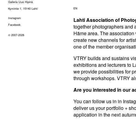
Galleria Uusi Kipinä
EN
Kymintie 1, 15140 Lahti
Instagram
Lahti Association of Photo
Facebook
together photographers and ar
Häme area. The association wo
© 2007-2026
create new channels for artis
one of the member organisatio
VTRY builds and sustains visi
exhibitions and lecturers to 
we provide possibilities for
through workshops. VTRY also
Are you interested in our ac
You can follow us in in Insta
deliver us your portfolio + sh
application in the next autum