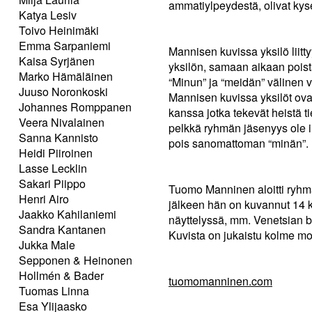
ammatiylpeydestä, olivat kysees
Katya Lesiv
Toivo Heinimäki
Emma Sarpaniemi
Mannisen kuvissa yksilö liit
Kaisa Syrjänen
yksilön, samaan aikaan poistae
Marko Hämäläinen
“Minun” ja “meidän” välinen
Juuso Noronkoski
Mannisen kuvissa yksilöt ova
Johannes Romppanen
kanssa jotka tekevät heistä t
Veera Nivalainen
pelkkä ryhmän jäsenyys ole i
Sanna Kannisto
pois sanomattoman “minän”.
Heidi Piiroinen
Lasse Lecklin
Sakari Piippo
Tuomo Manninen aloitti ryhm
Henri Airo
jälkeen hän on kuvannut 14 k
Jaakko Kahilaniemi
näyttelyssä, mm. Venetsian b
Sandra Kantanen
Kuvista on jukaistu kolme mon
Jukka Male
Sepponen & Heinonen
Hollmén & Bader
tuomomanninen.com
Tuomas Linna
Esa Ylijaasko