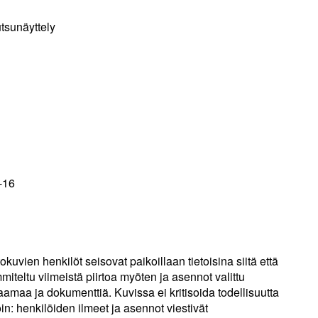
tsunäyttely
-16
ien henkilöt seisovat paikoillaan tietoisina siitä että
iteltu viimeistä piirtoa myöten ja asennot valittu
aamaa ja dokumenttiä. Kuvissa ei kritisoida todellisuutta
toin: henkilöiden ilmeet ja asennot viestivät