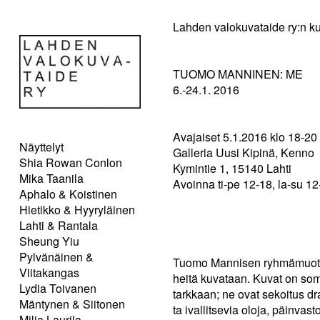
Lahden valokuvataide ry:n ku
TUOMO MANNINEN: ME
6.-24.1. 2016
Avajaiset 5.1.2016 klo 18-20
Näyttelyt
Galleria Uusi Kipinä, Kenno
Shia Rowan Conlon
Kymintie 1, 15140 Lahti
Mika Taanila
Avoinna ti-pe 12-18, la-su 12
Aphalo & Koistinen
Hietikko & Hyyryläinen
Lahti & Rantala
Sheung Yiu
Pylvänäinen &
Tuomo Mannisen ryhmämuotokuv
Viitakangas
heitä kuvataan. Kuvat on somm
Lydia Toivanen
tarkkaan; ne ovat sekoitus dr
Mäntynen & Siitonen
ta ivallitsevia oloja, päinvas
Milja Laurila