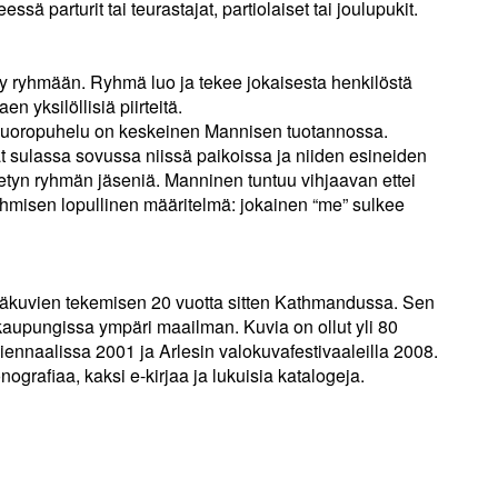
sä parturit tai teurastajat, partiolaiset tai joulupukit.
tyy ryhmään. Ryhmä luo ja tekee jokaisesta henkilöstä
n yksilöllisiä piirteitä.
 vuoropuhelu on keskeinen Mannisen tuotannossa.
t sulassa sovussa niissä paikoissa ja niiden esineiden
ietyn ryhmän jäseniä. Manninen tuntuu vihjaavan ettei
hmisen lopullinen määritelmä: jokainen “me” sulkee
äkuvien tekemisen 20 vuotta sitten Kathmandussa. Sen
aupungissa ympäri maailman. Kuvia on ollut yli 80
iennaalissa 2001 ja Arlesin valokuvafestivaaleilla 2008.
ografiaa, kaksi e-kirjaa ja lukuisia katalogeja.